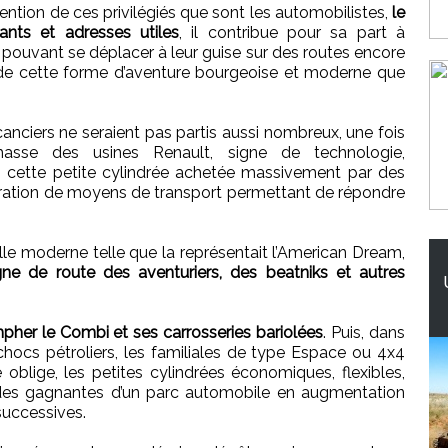
tention de ces privilégiés que sont les automobilistes,
le
ants et adresses utiles
, il contribue pour sa part à
és pouvant se déplacer à leur guise sur des routes encore
de cette forme d’aventure bourgeoise et moderne que
acanciers ne seraient pas partis aussi nombreux, une fois
masse des usines Renault, signe de technologie,
é, cette petite cylindrée achetée massivement par des
nération de moyens de transport permettant de répondre
lle moderne telle que la représentait l’American Dream,
ne de route des aventuriers, des beatniks et autres
mpher le Combi et ses carrosseries bariolées
. Puis, dans
hocs pétroliers, les familiales de type Espace ou 4x4
oblige, les petites cylindrées économiques, flexibles,
andes gagnantes d’un parc automobile en augmentation
successives.