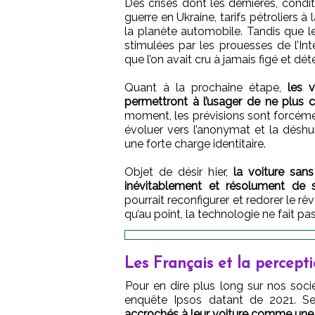
Des crises dont les dernières, cond
guerre en Ukraine, tarifs pétroliers à
la planète automobile. Tandis que l
stimulées par les prouesses de l’Int
que l’on avait cru à jamais figé et dét
Quant à la prochaine étape,
les v
permettront à l’usager de ne plus
moment, les prévisions sont forcéme
évoluer vers l’anonymat et la dés
une forte charge identitaire.
Objet de désir hier,
la voiture sans
inévitablement et résolument de 
pourrait reconfigurer et redorer le re
qu’au point, la technologie ne fait pa
Les Français et la percepti
Pour en dire plus long sur nos sociét
enquête Ipsos datant de 2021. S
accrochés à leur voiture comme une