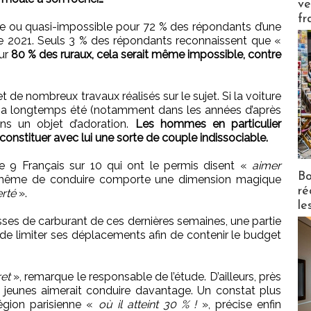
ve
fr
ble ou quasi-impossible pour 72 % des répondants d’une
e 2021. Seuls 3 % des répondants reconnaissent que «
our
80 % des ruraux, cela serait même impossible, contre
de nombreux travaux réalisés sur le sujet. Si la voiture
le a longtemps été (notamment dans les années d’après
ains un objet d’adoration.
Les hommes en particulier
 constituer avec lui une sorte de couple indissociable.
e 9 Français sur 10 qui ont le permis disent «
aimer
Bo
 même de conduire comporte une dimension magique
ré
erté
».
le
ses de carburant de ces dernières semaines, une partie
 de limiter ses déplacements afin de contenir le budget
ret
», remarque le responsable de l’étude. D’ailleurs, près
us jeunes aimerait conduire davantage. Un constat plus
égion parisienne «
où il atteint 30 % !
», précise enfin