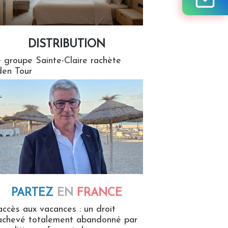
DISTRIBUTION
tion
 groupe Sainte-Claire rachète
en Tour
PARTEZ
EN
FRANCE
 en France
accès aux vacances : un droit
achevé totalement abandonné par