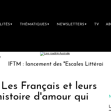
LITÉS
THÉMATIQUES
NEWSLETTERS
TV
A
▼
▼
▼
t
: lancement des "Escales Littéraires", la pre
 Les Français et leurs
histoire d'amour qui
L
a