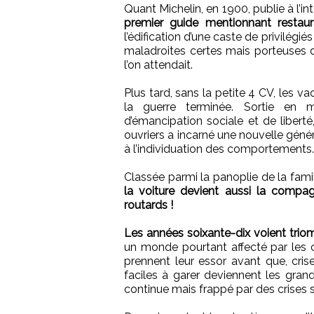
Quant Michelin, en 1900, publie à l’in
premier guide mentionnant restaur
l’édification d’une caste de privilégi
maladroites certes mais porteuses 
l’on attendait.
Plus tard, sans la petite 4 CV, les v
la guerre terminée. Sortie en 
d’émancipation sociale et de libert
ouvriers a incarné une nouvelle gé
à l’individuation des comportements.
Classée parmi la panoplie de la fami
la voiture devient aussi la compag
routards !
Les années soixante-dix voient trio
un monde pourtant affecté par les c
prennent leur essor avant que, crise 
faciles à garer deviennent les gr
continue mais frappé par des crises 