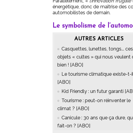
Parallèlement, «
l’innovation frugale
»
énergétique, donc de maîtrise des co
automobilistes de demain.
Le symbolisme de l’automo
AUTRES ARTICLES
Casquettes, lunettes, tongs... ces
objets « cultes » qui nous veulent
bien ! [ABO]
Le tourisme climatique existe-t-i
[ABO]
Kid Friendly : un futur garanti [A
Tourisme : peut-on réinventer le
climat ? [ABO]
Canicule : 30 ans que ça dure, q
fait-on ? [ABO]