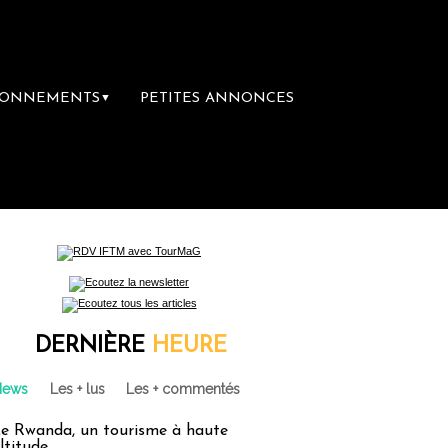
BONNEMENTS
PETITES ANNONCES
▼
mière librairie du voyage
Le groupe Sainte-
DERNIÈRE
HEURE
News
Les + lus
Les + commentés
e Rwanda, un tourisme à haute
ltitude