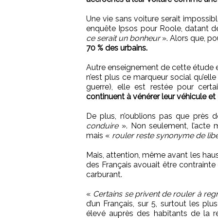
Une vie sans voiture serait impossi
enquête Ipsos pour Roole, datant d
ce serait un bonheur
». Alors que, p
70 % des urbains.
Autre enseignement de cette étude et 
n’est plus ce marqueur social qu’el
guerre), elle est restée pour cert
continuent à vénérer leur véhicule et
De plus, n’oublions pas que près d
conduire
». Non seulement, l’acte
mais «
rouler reste synonyme de lib
Mais, attention, même avant les haus
des Français avouait être contrainte
carburant.
«
Certains se privent de rouler à reg
d’un Français, sur 5, surtout les pl
élevé auprès des habitants de la r