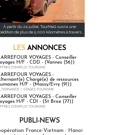
À partir du 24 juillet, TourMaG suivra une
pédition de plus de 5 000 kilomètres à travers...
LES
ANNONCES
ARREFOUR VOYAGES - Conseiller
oyages H/F - CDD - (Vannes (56))
FFRES D'EMPLOI TOURISME
CARREFOUR VOYAGES -
lternant(e) Chargé(e) de ressources
umaines H/F - (Massy/Evry (91))
LTERNANCE / STAGES TOURISME
ARREFOUR VOYAGES - Conseiller
oyages H/F - CDI - (St Brice (77))
FFRES D'EMPLOI TOURISME
PUBLI-NEWS
ews
opération France-Vietnam : Hanoï