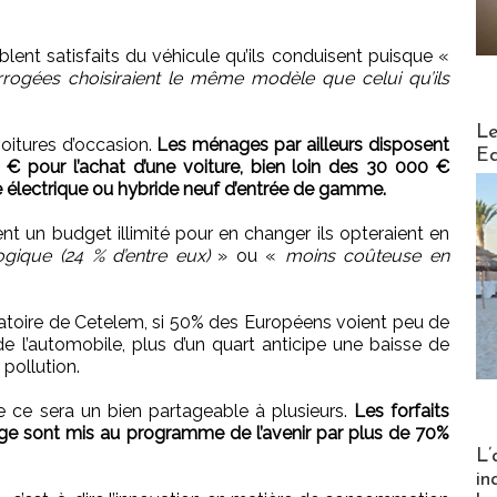
blent satisfaits du véhicule qu’ils conduisent puisque «
errogées choisiraient le même modèle que celui qu’ils
Distribu
Le
oitures d’occasion.
Les ménages par ailleurs disposent
Ed
 pour l’achat d’une voiture, bien loin des 30 000 €
le électrique ou hybride neuf d’entrée de gamme.
ient un budget illimité pour en changer ils opteraient en
ogique (24 % d’entre eux)
» ou «
moins coûteuse en
vatoire de Cetelem, si 50% des Européens voient peu de
 de l’automobile, plus d’un quart anticipe une baisse de
pollution.
 ce sera un bien partageable à plusieurs.
Les forfaits
urage sont mis au programme de l’avenir par plus de 70%
Partez
L’
in