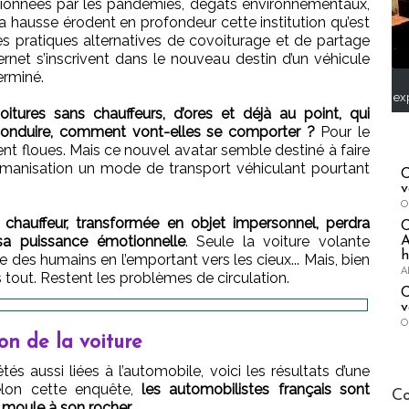
itionnées par les pandémies, dégâts environnementaux,
 la hausse érodent en profondeur cette institution qu’est
es pratiques alternatives de covoiturage et de partage
ernet s’inscrivent dans le nouveau destin d’un véhicule
erminé.
ex
oitures sans chauffeurs, d’ores et déjà au point, qui
 conduire, comment vont-elles se comporter ?
Pour le
nt floues. Mais ce nouvel avatar semble destiné à faire
humanisation un mode de transport véhiculant pourtant
C
v
O
 chauffeur, transformée en objet impersonnel, perdra
sa puissance émotionnelle
. Seule la voiture volante
A
h
̂ve des humains en l’emportant vers les cieux... Mais, bien
A
s tout. Restent les problèmes de circulation.
C
v
O
on de la voiture
és aussi liées à l’automobile, voici les résultats d’une
elon cette enquête,
les automobilistes français sont
Publi-n
Co
 moule à son rocher…