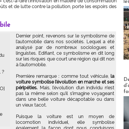
 c’est-à-dire l’innovation en matière de consommation
le
ûts et de lutte contre la pollution, porte les espoirs des
bile
Dernier point, revenons sur le symbolisme de
l’automobile dans nos sociétés. Lequel a été
analysé par de nombreux sociologues et
linguistes. Edifiant, ce symbolisme en dit long
 du
sur les risques que court une région qui dit non
à l’automobile.
l ?
Première remarque : comme tout véhicule,
la
Actus V
De
voiture symbolise l’évolution en marche et ses
d’
péripéties.
Mais, l’évolution d’un individu n’est
BO]
fo
pas la même selon qu’il s’imagine voyageant
dans une belle voiture décapotable ou dans
un vieux tacot.
ue
Puisque la voiture est un moyen de
locomotion individuel, elle symbolise
également la façon dont nous conduisons