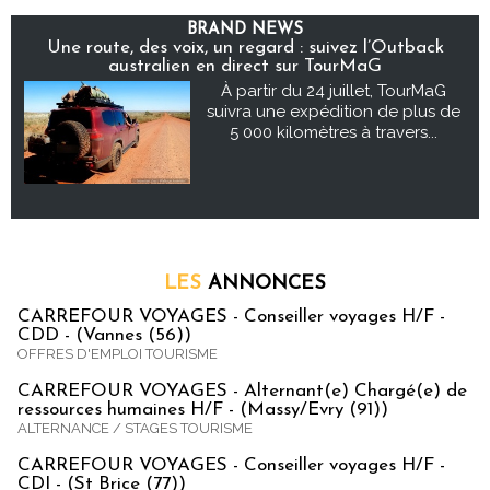
BRAND NEWS
Une route, des voix, un regard : suivez l’Outback
australien en direct sur TourMaG
À partir du 24 juillet, TourMaG
suivra une expédition de plus de
5 000 kilomètres à travers...
LES
ANNONCES
CARREFOUR VOYAGES - Conseiller voyages H/F -
CDD - (Vannes (56))
OFFRES D'EMPLOI TOURISME
CARREFOUR VOYAGES - Alternant(e) Chargé(e) de
ressources humaines H/F - (Massy/Evry (91))
ALTERNANCE / STAGES TOURISME
CARREFOUR VOYAGES - Conseiller voyages H/F -
CDI - (St Brice (77))