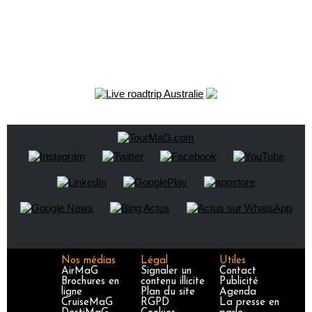
Nos médias
Légal
Utiles
AirMaG
Signaler un
Contact
Brochures en
contenu illicite
Publicité
ligne
Plan du site
Agenda
CruiseMaG
RGPD
La presse en