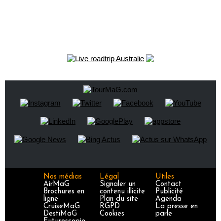
Nos médias
Légal
Utiles
AirMaG
Signaler un
Contact
Brochures en
contenu illicite
Publicité
ligne
Plan du site
Agenda
CruiseMaG
RGPD
La presse en
DestiMaG
Cookies
parle