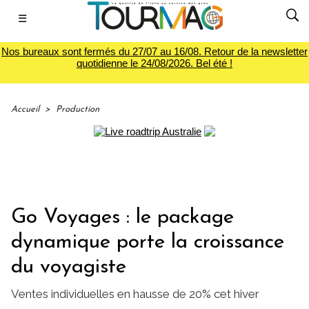
☰
Nos bureaux sont fermés du 27/07 au 16/08. Retour de la newsletter
quotidienne le 24/08/2026. Bel été !
Accueil
>
Production
Go Voyages : le package
dynamique porte la croissance
du voyagiste
Ventes individuelles en hausse de 20% cet hiver