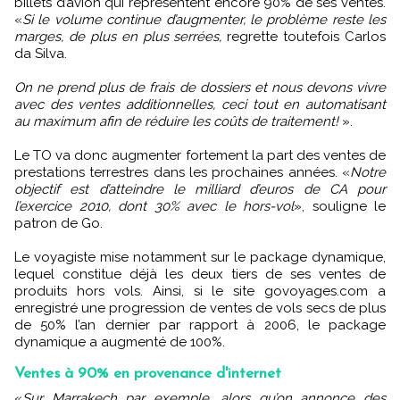
billets d’avion qui représentent encore 90% de ses ventes.
«
Si le volume continue d’augmenter, le problème reste les
marges, de plus en plus serrées,
regrette toutefois Carlos
da Silva.
On ne prend plus de frais de dossiers et nous devons vivre
avec des ventes additionnelles, ceci tout en automatisant
au maximum afin de réduire les coûts de traitement!
».
Le TO va donc augmenter fortement la part des ventes de
prestations terrestres dans les prochaines années. «
Notre
objectif est d’atteindre le milliard d’euros de CA pour
l’exercice 2010, dont 30% avec le hors-vol
», souligne le
patron de Go.
Le voyagiste mise notamment sur le package dynamique,
lequel constitue déjà les deux tiers de ses ventes de
produits hors vols. Ainsi, si le site govoyages.com a
enregistré une progression de ventes de vols secs de plus
de 50% l’an dernier par rapport à 2006, le package
dynamique a augmenté de 100%.
Ventes à 90% en provenance d'internet
«
Sur Marrakech par exemple, alors qu’on annonce des