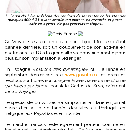
Si Carlos da Silva se félicite des résultats de ses ventes via les sites des
quelques 500 AGV ayant installé son moteur, en revanche la partie
vente en agence via goagences.com stagne...
Go Voyages est en ligne avec son objectif fixé en début
d’année dernière, soit un doublement de son activité en
quatre ans. Le TO à la grenouille va pouvoir compter pour
cela sur son implantation à l’étranger.
En Espagne, «
marché très dynamique
» où il a lancé en
septembre dernier son site
www.govolo.es
, les premiers
résultats sont «
très encourageants avec la vente de plus de
150 billets par jours
», constate Carlos da Silva, président
de Go Voyages.
Le spécialiste du vol sec va s’implanter en Italie en juin et
ouvre d’ici la fin de l’année des sites au Portugal, en
Belgique, aux Pays-Bas et en Irlande.
Le marché français reste également porteur, comme en
témoignent ses derniers résultats. Go Voyages bouclera