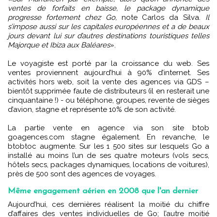
ventes de forfaits en baisse, le package dynamique
progresse fortement chez Go,
note Carlos da Silva.
Il
s’impose aussi sur les capitales européennes et a de beaux
jours devant lui sur d’autres destinations touristiques telles
Majorque et Ibiza aux Baléares
».
Le voyagiste est porté par la croissance du web. Ses
ventes proviennent aujourd’hui à 90% d’internet. Ses
activités hors web, soit la vente des agences via GDS –
bientôt supprimée faute de distributeurs (il en resterait une
cinquantaine !) - ou téléphone, groupes, revente de sièges
d’avion, stagne et représente 10% de son activité.
La partie vente en agence via son site btob
goagences.com stagne également. En revanche, le
btobtoc augmente. Sur les 1 500 sites sur lesquels Go a
installé au moins l’un de ses quatre moteurs (vols secs,
hôtels secs, packages dynamiques, locations de voitures),
près de 500 sont des agences de voyages.
Même engagement aérien en 2008 que l'an dernier
Aujourd’hui, ces dernières réalisent la moitié du chiffre
d’affaires des ventes individuelles de Go; l’autre moitié