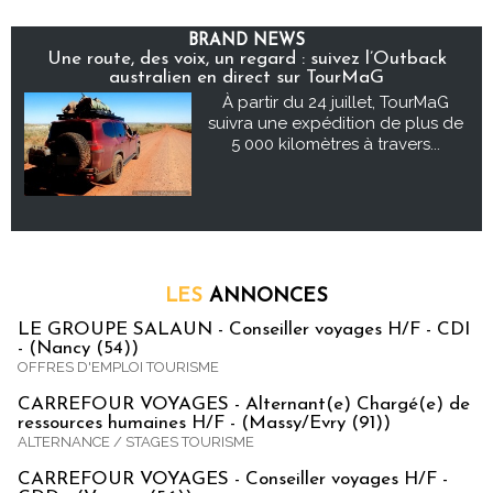
BRAND NEWS
Une route, des voix, un regard : suivez l’Outback
australien en direct sur TourMaG
À partir du 24 juillet, TourMaG
suivra une expédition de plus de
5 000 kilomètres à travers...
LES
ANNONCES
LE GROUPE SALAUN - Conseiller voyages H/F - CDI
- (Nancy (54))
OFFRES D'EMPLOI TOURISME
CARREFOUR VOYAGES - Alternant(e) Chargé(e) de
ressources humaines H/F - (Massy/Evry (91))
ALTERNANCE / STAGES TOURISME
CARREFOUR VOYAGES - Conseiller voyages H/F -