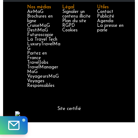
Nos médias
Légal
Utiles
AirMaG
Signaler un
Contact
Brochures en
contenu illicite
Publicité
ligne
Plan du site
Agenda
CruiseMaG
RGPD
La presse en
DestiMaG
Cookies
parle
Futuroscopie
La Travel Tech
LuxuryTravelMa
G
Partez en
France
TravelJobs
TravelManager
MaG
VoyageursMaG
Voyages
Responsables
Site certifié