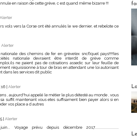
nule en raison de cette grève, c est quand même bizarre !!!
fo
Alerter
leurs vols vers la Corse ont été annulés le we dernier, et rebelote ce
|
Alerter
é nationale des chemins de fer en grève(ex sncf)quel pays!!!!!les
ciétés nationale devraient être interdit de grève comme
emploi,ils ne paient pas de cotisations assedic sur leur feuille de
rnement réquisisionne à tour de bras en attendant une loi autorisant
nt dans les services dit public
Webinai
La
3:16
|
Alerter
ns , aujourd'hui appelé le métier le plus détesté au monde , vous
sa suffit maintenant vous etes suffisament bien payer alors si en
eder vos place a d autres
25
|
Alerter
 Voyage prévu depuis décembre 2017..........................
DESTI
Le