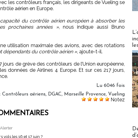
c les contrôleurs français, les dirigeants de Vueling se
contrôle aérien en Europe.
a capacité du contrôle aérien européen à absorber les
les prochaines années »
, nous indique aussi Bruno
Partez
L’
in
le
e utilisation maximale des avions, avec des rotations
 dépendants du contrôle aérien »
, ajoute-t-il.
17 jours de grève des contrôleurs de l’Union européenne,
 les données de Airlines 4 Europe. Et sur ces 217 jours,
nce.
Lu 6046 fois
:
Contrôleurs aériens
,
DGAC
,
Marseille Provence
,
Vueling
Notez
OMMENTAIRES
Actus V
Alerter
De
d’
 vols les 16 et 17 juin ?