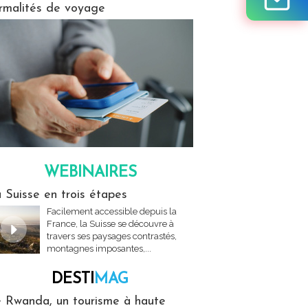
rmalités de voyage
WEBINAIRES
res
 Suisse en trois étapes
Facilement accessible depuis la
France, la Suisse se découvre à
travers ses paysages contrastés,
montagnes imposantes,...
DESTI
MAG
MAG
 Rwanda, un tourisme à haute