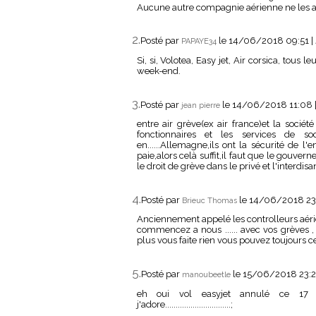
Aucune autre compagnie aérienne ne les an
2.
Posté par
le 14/06/2018 09:51
|
PAPAYE34
Si, si, Volotea, Easy jet, Air corsica, tous 
week-end.
3.
Posté par
le 14/06/2018 11:08
jean pierre
entre air grève(ex air france)et la sociét
fonctionnaires et les services de so
en......Allemagne,ils ont la sécurité de l'
paie,alors celà suffit,il faut que le gouve
le droit de grève dans le privé et l'interdisa
4.
Posté par
le 14/06/2018 2
Brieuc Thomas
Anciennement appelé les controlleurs aérie
commencez a nous ...... avec vos grèves , 
plus vous faite rien vous pouvez toujours c
5.
Posté par
le 15/06/2018 23:
manoubeetle
eh oui vol easyjet annulé ce 17 juin...
j'adore...............................;