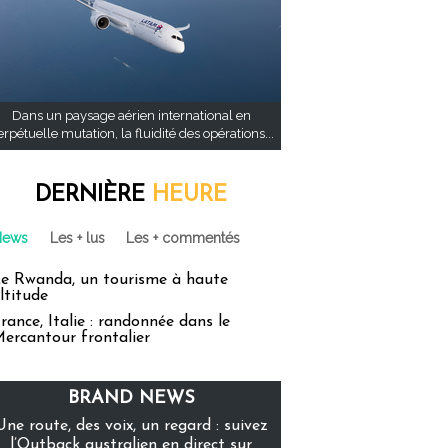
Dans un paysage aérien international en
rpétuelle mutation, la fluidité des opérations...
DERNIÈRE
HEURE
News
Les + lus
Les + commentés
e Rwanda, un tourisme à haute
ltitude
rance, Italie : randonnée dans le
ercantour frontalier
BRAND NEWS
Une route, des voix, un regard : suivez
l’Outback australien en direct sur