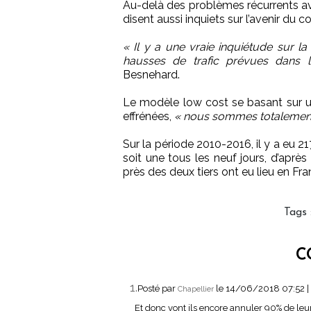
Au-delà des problèmes récurrents ave
disent aussi inquiets sur l’avenir du 
« Il y a une vraie inquiétude sur l
hausses de trafic prévues dans 
Besnehard.
Le modèle low cost se basant sur un
effrénées,
« nous sommes totalement
Sur la période 2010-2016, il y a eu 2
soit une tous les neuf jours, d’après
près des deux tiers ont eu lieu en Fra
Tags
C
1.
Posté par
le 14/06/2018 07:52
|
Chapellier
Et donc vont ils encore annuler 90% de leurs