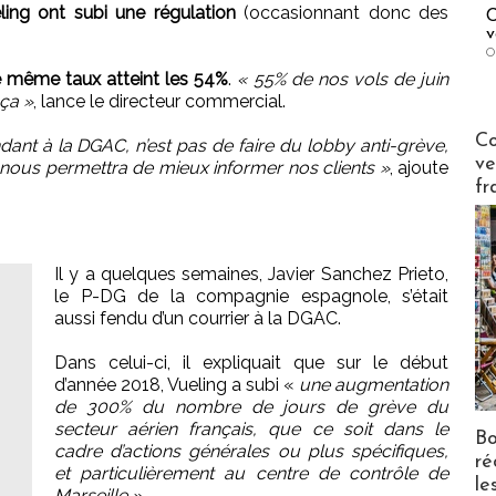
ing ont subi une régulation
(occasionnant donc des
C
v
O
le même taux atteint les 54%
.
« 55% de nos vols de juin
 ça »
, lance le directeur commercial.
Publi-n
Co
dant à la DGAC, n’est pas de faire du lobby anti-grève,
ve
nous permettra de mieux informer nos clients »
, ajoute
fr
Il y a quelques semaines, Javier Sanchez Prieto,
le P-DG de la compagnie espagnole, s’était
aussi fendu d’un courrier à la DGAC.
Dans celui-ci, il expliquait que sur le début
d’année 2018, Vueling a subi «
une augmentation
de 300% du nombre de jours de grève du
secteur aérien français, que ce soit dans le
Bo
cadre d’actions générales ou plus spécifiques,
ré
et particulièrement au centre de contrôle de
le
Marseille ».