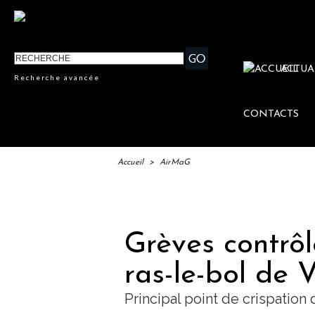
ACTUA
Recherche avancée
CONTACTS
Accueil
>
AirMaG
IFT
Grèves contrôle
ras-le-bol de 
Principal point de crispation