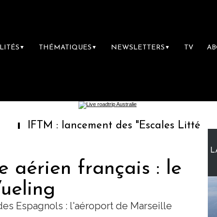
LITÉS
THÉMATIQUES
NEWSLETTERS
TV
A
▼
▼
▼
M : lancement des "Escales Littéraires", la p
L
 aérien français : le
Vueling
 des Espagnols : l'aéroport de Marseille