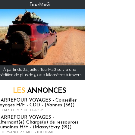
TourMaG
À partir du 24 juillet, TourMaG suivra une
pédition de plus de 5 000 kilomètres à travers...
LES
ANNONCES
ARREFOUR VOYAGES - Conseiller
oyages H/F - CDD - (Vannes (56))
FFRES D'EMPLOI TOURISME
CARREFOUR VOYAGES -
lternant(e) Chargé(e) de ressources
umaines H/F - (Massy/Evry (91))
LTERNANCE / STAGES TOURISME