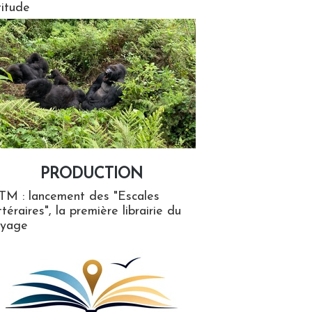
titude
PRODUCTION
ion
TM : lancement des "Escales
ttéraires", la première librairie du
oyage