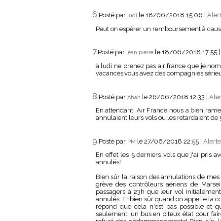
6.
Posté par
le 18/06/2018 15:06
|
Aler
ludi
Peut on espérer un remboursement à cause 
7.
Posté par
le 18/06/2018 17:55
jean pierre
à ludi ne prenez pas air france que je n
vacances,vous avez des compagnies sérieus
8.
Posté par
le 26/06/2018 12:33
|
Aler
Ahah
En attendant, Air France nous a bien rame
annulaient leurs vols ou les retardaient de
9.
Posté par
le 27/06/2018 22:55
|
Alerte
PM
En effet les 5 derniers vols que j'ai pris
annulés!
Bien sûr la raison des annulations de mes
grève des contrôleurs aériens de Marsei
passagers à 23h que leur vol initialement 
annulés. Et bien sûr quand on appelle la 
répond que cela n'est pas possible et qu'
seulement, un bus en piteux état pour fair