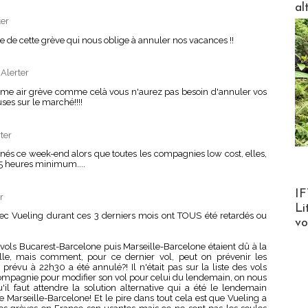
al
ter
de cette grève qui nous oblige à annuler nos vacances !!
|
Alerter
omme air grève comme celà vous n'aurez pas besoin d'annuler vos
es sur le marché!!!!
ter
nés ce week-end alors que toutes les compagnies low cost, elles,
 5 heures minimum....
Product
IF
r
Li
 avec Vueling durant ces 3 derniers mois ont TOUS été retardés ou
v
 vols Bucarest-Barcelone puis Marseille-Barcelone étaient dû à la
lle, mais comment, pour ce dernier vol, peut on prévenir les
prévu à 22h30 a été annulé?! Il n'était pas sur la liste des vols
compagnie pour modifier son vol pour celui du lendemain, on nous
il faut attendre la solution alternative qui a été le lendemain
e Marseille-Barcelone! Et le pire dans tout cela est que Vueling a