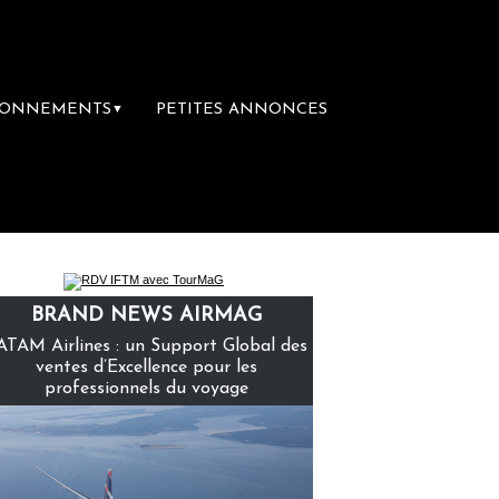
BONNEMENTS
PETITES ANNONCES
▼
remière librairie du voyage
Le groupe Sain
BRAND NEWS AIRMAG
ATAM Airlines : un Support Global des
ventes d’Excellence pour les
professionnels du voyage