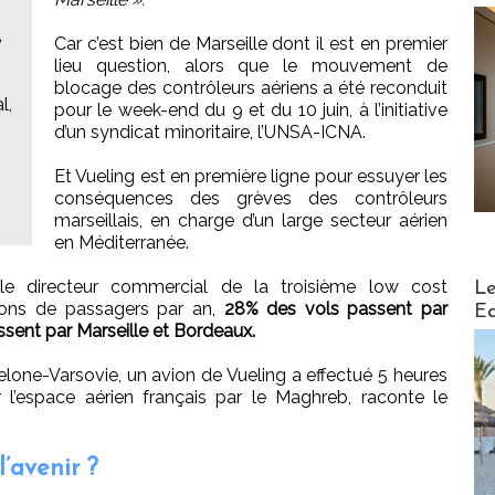
e
Car c’est bien de Marseille dont il est en premier
lieu question, alors que le mouvement de
blocage des contrôleurs aériens a été reconduit
l,
pour le week-end du 9 et du 10 juin, à l’initiative
d’un syndicat minoritaire, l’UNSA-ICNA.
Et Vueling est en première ligne pour essuyer les
conséquences des grèves des contrôleurs
marseillais, en charge d’un large secteur aérien
en Méditerranée.
Distribu
r le directeur commercial de la troisième low cost
Le
lions de passagers par an,
28% des vols passent par
Ed
assent par Marseille et Bordeaux.
elone-Varsovie, un avion de Vueling a effectué 5 heures
 l’espace aérien français par le Maghreb, raconte le
’avenir ?