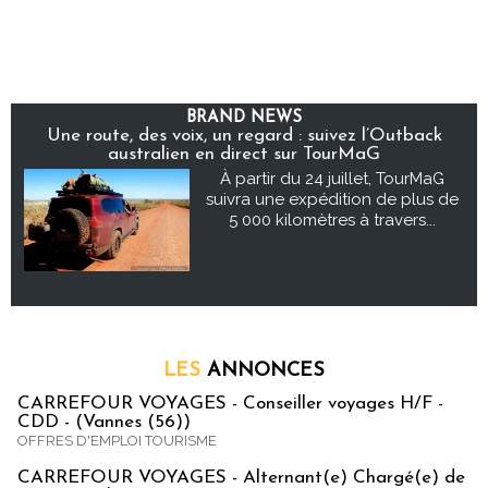
BRAND NEWS
Une route, des voix, un regard : suivez l’Outback
australien en direct sur TourMaG
À partir du 24 juillet, TourMaG
suivra une expédition de plus de
5 000 kilomètres à travers...
LES
ANNONCES
CARREFOUR VOYAGES - Conseiller voyages H/F -
CDD - (Vannes (56))
OFFRES D'EMPLOI TOURISME
CARREFOUR VOYAGES - Alternant(e) Chargé(e) de