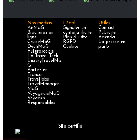
Nos médias
Légal
Utiles
AirMaG
Signaler un
Contact
Brochures en
contenu illicite
Publicité
ligne
Plan du site
Agenda
CruiseMaG
RGPD
La presse en
DestiMaG
Cookies
parle
Futuroscopie
La Travel Tech
LuxuryTravelMa
G
Partez en
France
TravelJobs
TravelManager
MaG
VoyageursMaG
Voyages
Responsables
Site certifié