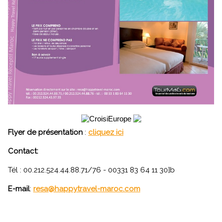
Flyer de présentation
:
cliquez ici
Contact:
Tél : 00.212.524.44.88.71/76 - 00331 83 64 11 30]b
E-mail
:
resa@happytravel-maroc.com