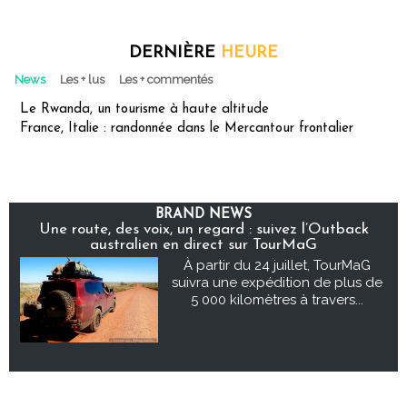
DERNIÈRE
HEURE
News
Les + lus
Les + commentés
Le Rwanda, un tourisme à haute altitude
France, Italie : randonnée dans le Mercantour frontalier
BRAND NEWS
Une route, des voix, un regard : suivez l’Outback
australien en direct sur TourMaG
À partir du 24 juillet, TourMaG
suivra une expédition de plus de
5 000 kilomètres à travers...