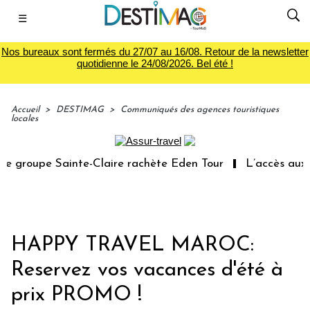
☰
Nos bureaux sont fermés du 27/07 au 16/08. Retour de la newsletter
quotidienne le 24/08/2026. Bel été !
Accueil
>
DESTIMAG
>
Communiqués des agences touristiques
locales
 groupe Sainte-Claire rachète Eden Tour
L’accès aux va
HAPPY TRAVEL MAROC:
Reservez vos vacances d'été à
prix PROMO !