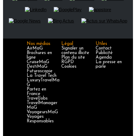
Nos médias
Légal
Utiles
AirMaG
Signaler un
Contact
Brochures en
contenu illicite
Publicité
ligne
Plan du site
Agenda
CruiseMaG
RGPD
La presse en
DestiMaG
Cookies
parle
Futuroscopie
La Travel Tech
LuxuryTravelMa
G
Partez en
France
TravelJobs
TravelManager
MaG
VoyageursMaG
Voyages
Responsables