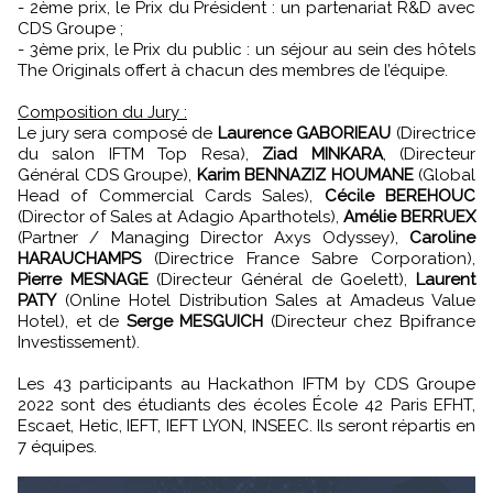
- 2ème prix, le Prix du Président : un partenariat R&D avec
CDS Groupe ;
- 3ème prix, le Prix du public : un séjour au sein des hôtels
The Originals offert à chacun des membres de l’équipe.
Composition du Jury :
Le jury sera composé de
Laurence GABORIEAU
(Directrice
du salon IFTM Top Resa),
Ziad MINKARA
, (Directeur
Général CDS Groupe),
Karim BENNAZIZ HOUMANE
(Global
Head of Commercial Cards Sales),
Cécile BEREHOUC
(Director of Sales at Adagio Aparthotels),
Amélie BERRUEX
(Partner / Managing Director Axys Odyssey),
Caroline
HARAUCHAMPS
(Directrice France Sabre Corporation),
Pierre MESNAGE
(Directeur Général de Goelett),
Laurent
PATY
(Online Hotel Distribution Sales at Amadeus Value
Hotel), et de
Serge MESGUICH
(Directeur chez Bpifrance
Investissement).
Les 43 participants au Hackathon IFTM by CDS Groupe
2022 sont des étudiants des écoles École 42 Paris EFHT,
Escaet, Hetic, IEFT, IEFT LYON, INSEEC. Ils seront répartis en
7 équipes.