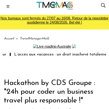
☰
Nos bureaux sont fermés du 27/07 au 16/08. Retour de la newsletter
quotidienne le 24/08/2026. Bel été !
Accueil
>
TravelManagerMaG
L’accès aux vacances : un droit inachevé totalement aband
Hackathon by CDS Groupe :
"24h pour coder un business
travel plus responsable !"