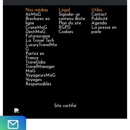
Nos médias
Légal
Utiles
AirMaG
Signaler un
Contact
Brochures en
contenu illicite
Publicité
ligne
Plan du site
Agenda
CruiseMaG
RGPD
La presse en
DestiMaG
Cookies
parle
Futuroscopie
La Travel Tech
LuxuryTravelMa
G
Partez en
France
TravelJobs
TravelManager
MaG
VoyageursMaG
Voyages
Responsables
Site certifié