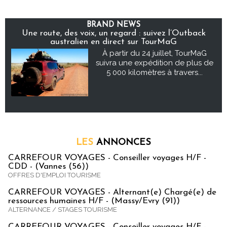
BRAND NEWS
Une route, des voix, un regard : suivez l’Outback
australien en direct sur TourMaG
À partir du 24 juillet, TourMaG
suivra une expédition de plus de
5 000 kilomètres à travers...
LES
ANNONCES
CARREFOUR VOYAGES - Conseiller voyages H/F -
CDD - (Vannes (56))
OFFRES D'EMPLOI TOURISME
CARREFOUR VOYAGES - Alternant(e) Chargé(e) de
ressources humaines H/F - (Massy/Evry (91))
ALTERNANCE / STAGES TOURISME
CARREFOUR VOYAGES - Conseiller voyages H/F -