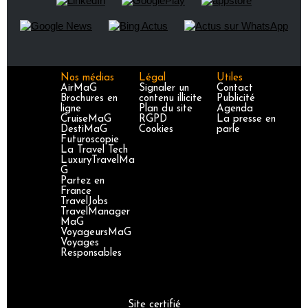
Nos médias
Légal
Utiles
AirMaG
Signaler un
Contact
Brochures en
contenu illicite
Publicité
ligne
Plan du site
Agenda
CruiseMaG
RGPD
La presse en
DestiMaG
Cookies
parle
Futuroscopie
La Travel Tech
LuxuryTravelMa
G
Partez en
France
TravelJobs
TravelManager
MaG
VoyageursMaG
Voyages
Responsables
Site certifié