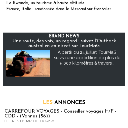
Le Rwanda, un tourisme à haute altitude
France, Italie : randonnée dans le Mercantour frontalier
BRAND NEWS
Une route, des voix, un regard : suivez l’Outback
australien en direct sur TourMaG
À partir du 24 juillet, TourMaG
suivra une expédition de plus de
5 000 kilomètres à travers...
LES
ANNONCES
CARREFOUR VOYAGES - Conseiller voyages H/F -
CDD - (Vannes (56))
OFFRES D'EMPLOI TOURISME