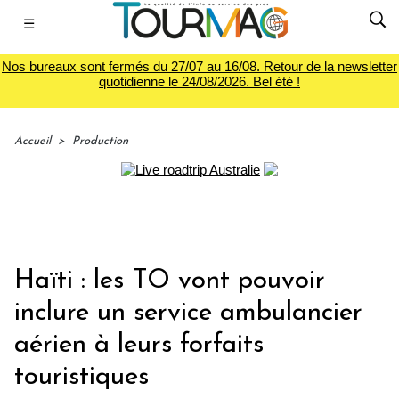
☰
Nos bureaux sont fermés du 27/07 au 16/08. Retour de la newsletter
quotidienne le 24/08/2026. Bel été !
Accueil
>
Production
Haïti : les TO vont pouvoir
inclure un service ambulancier
aérien à leurs forfaits
touristiques