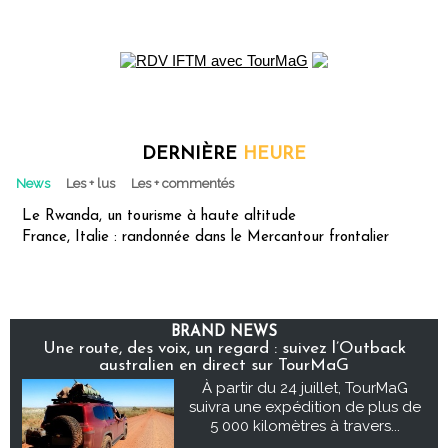
DERNIÈRE
HEURE
News
Les + lus
Les + commentés
Le Rwanda, un tourisme à haute altitude
France, Italie : randonnée dans le Mercantour frontalier
BRAND NEWS
Une route, des voix, un regard : suivez l’Outback
australien en direct sur TourMaG
À partir du 24 juillet, TourMaG
suivra une expédition de plus de
5 000 kilomètres à travers...