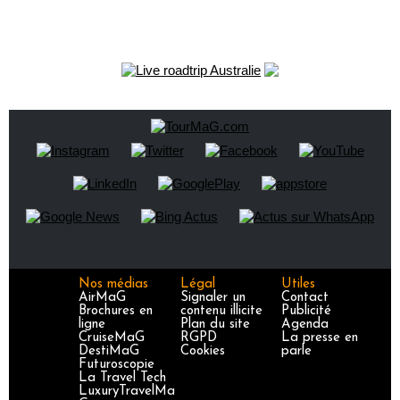
Nos médias
Légal
Utiles
AirMaG
Signaler un
Contact
Brochures en
contenu illicite
Publicité
ligne
Plan du site
Agenda
CruiseMaG
RGPD
La presse en
DestiMaG
Cookies
parle
Futuroscopie
La Travel Tech
LuxuryTravelMa