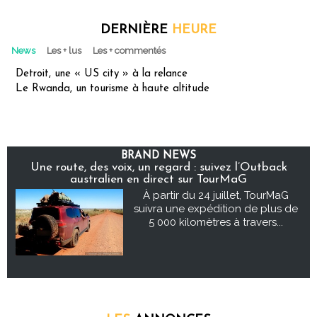
DERNIÈRE
HEURE
News
Les + lus
Les + commentés
Detroit, une « US city » à la relance
Le Rwanda, un tourisme à haute altitude
BRAND NEWS
Une route, des voix, un regard : suivez l’Outback
australien en direct sur TourMaG
À partir du 24 juillet, TourMaG
suivra une expédition de plus de
5 000 kilomètres à travers...