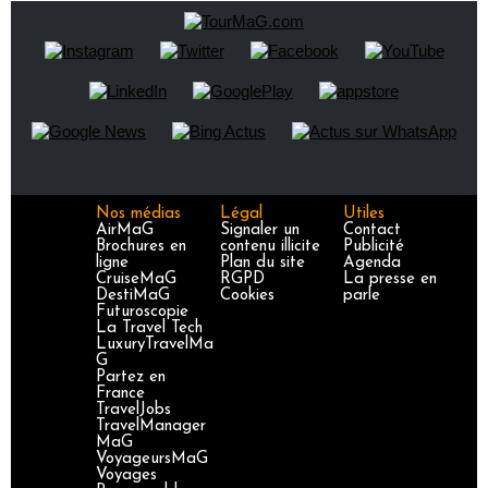
Nos médias
Légal
Utiles
AirMaG
Signaler un
Contact
Brochures en
contenu illicite
Publicité
ligne
Plan du site
Agenda
CruiseMaG
RGPD
La presse en
DestiMaG
Cookies
parle
Futuroscopie
La Travel Tech
LuxuryTravelMa
G
Partez en
France
TravelJobs
TravelManager
MaG
VoyageursMaG
Voyages