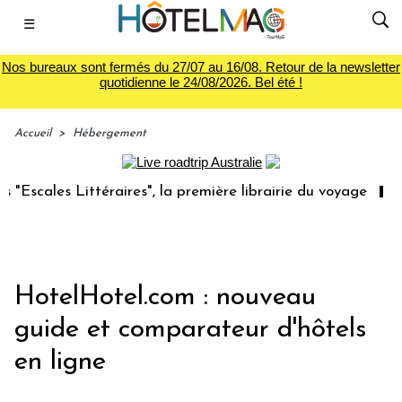
☰
Nos bureaux sont fermés du 27/07 au 16/08. Retour de la newsletter
quotidienne le 24/08/2026. Bel été !
Accueil
>
Hébergement
les Littéraires", la première librairie du voyage
Le gro
HotelHotel.com : nouveau
guide et comparateur d'hôtels
en ligne