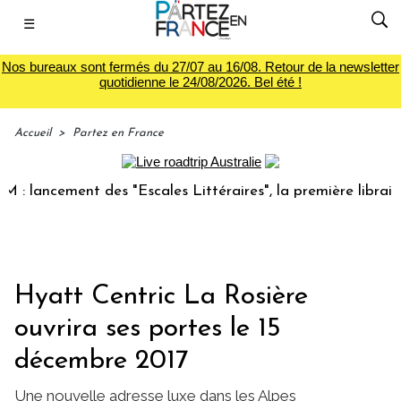
☰
Nos bureaux sont fermés du 27/07 au 16/08. Retour de la newsletter
quotidienne le 24/08/2026. Bel été !
Accueil
>
Partez en France
ancement des "Escales Littéraires", la première librairie du
Hyatt Centric La Rosière
ouvrira ses portes le 15
décembre 2017
Une nouvelle adresse luxe dans les Alpes