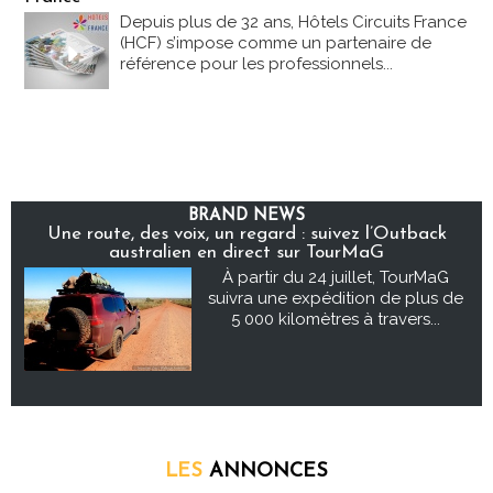
Depuis plus de 32 ans, Hôtels Circuits France
(HCF) s’impose comme un partenaire de
référence pour les professionnels...
BRAND NEWS
Une route, des voix, un regard : suivez l’Outback
australien en direct sur TourMaG
À partir du 24 juillet, TourMaG
suivra une expédition de plus de
5 000 kilomètres à travers...
LES
ANNONCES