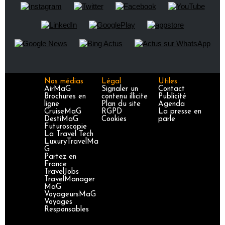
Nos médias
Légal
Utiles
AirMaG
Signaler un
Contact
Brochures en
contenu illicite
Publicité
ligne
Plan du site
Agenda
CruiseMaG
RGPD
La presse en
DestiMaG
Cookies
parle
Futuroscopie
La Travel Tech
LuxuryTravelMa
G
Partez en
France
TravelJobs
TravelManager
MaG
VoyageursMaG
Voyages
Responsables