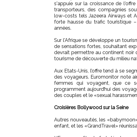
s'appuie sur la croissance de l'of
transporteurs, des compagnies so
low-costs tels Jazeera Airways et A
forte hausse du trafic touristique
années.
Sur l'Afrique se développe un touris
de sensations fortes, souhaitant exp
devrait permettre au continent noir d
tourisme de découverte du milieu nat
Aux Etats-Unis, l’offre tend à se s
des voyageurs. Euromonitor note ain
femmes qui voyagent, que ce soit
programment aujourd’hui des voyages 
des couples et le «sexual harassm
Croisières Bollywood sur la Seine
Autres nouveautés, les «babymoon»,
enfant, et les «GrandTravel» réunissa