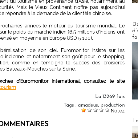
ment du tourisme en provenance d'Asie, notamment au
urité). Mais le Vieux Continent n'offre pas aujourd'hui
 de répondre à la demande de la clientèle chinoise.
Actus V
De
 prochaines années le moteur du tourisme mondial. Le
d’
sur le poids du marché indien (6,5 millions d’indiens ont
fo
 dépensé en moyenne en Europe USD 5 100).
ibéralisation de son ciel. Euromonitor insiste sur les
tèle indienne, et notamment son goût pour le shopping,
imation, comme en témoigne le succès des croisières
s Bateaux-Mouches sur la Seine.
ches d’Euromonitor International, consultez le site
tourism
Lu 13269 fois
Tags
:
amadeus
,
production
Notez
Webinai
La
OMMENTAIRES