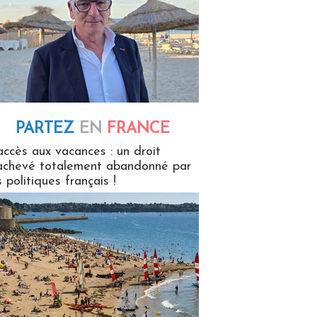
PARTEZ
EN
FRANCE
 en France
accès aux vacances : un droit
achevé totalement abandonné par
s politiques français !