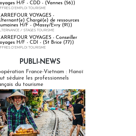
oyages H/F - CDD - (Vannes (56))
FFRES D'EMPLOI TOURISME
CARREFOUR VOYAGES -
lternant(e) Chargé(e) de ressources
umaines H/F - (Massy/Evry (91))
LTERNANCE / STAGES TOURISME
ARREFOUR VOYAGES - Conseiller
oyages H/F - CDI - (St Brice (77))
FFRES D'EMPLOI TOURISME
PUBLI-NEWS
ews
opération France-Vietnam : Hanoï
ut séduire les professionnels
ançais du tourisme