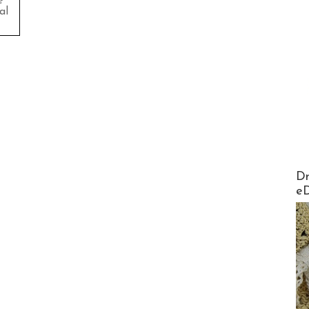
e
al
AirMa
Dr
e