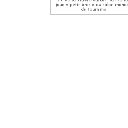
I - World Travel Market : la Franc
joue « petit bras » au salon mondi
du tourisme