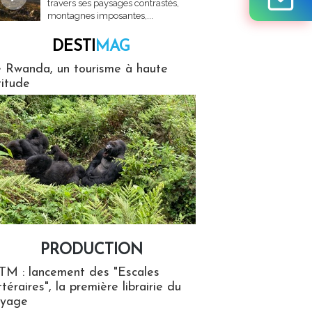
travers ses paysages contrastés,
montagnes imposantes,...
DESTI
MAG
MAG
 Rwanda, un tourisme à haute
titude
PRODUCTION
ion
TM : lancement des "Escales
ttéraires", la première librairie du
oyage