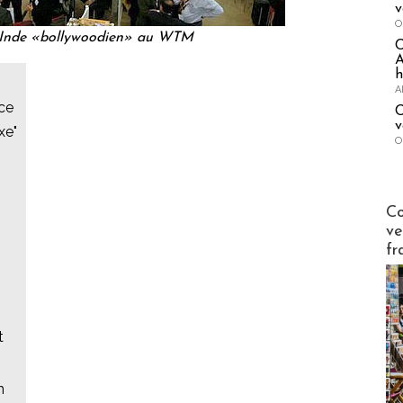
v
O
 Inde «bollywoodien» au WTM
A
h
A
nce
C
v
xe"
O
Publi-n
Co
ve
fr
t
n