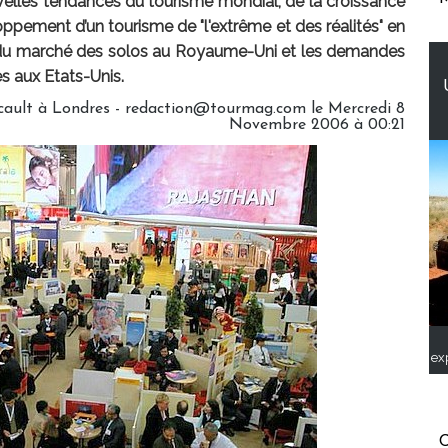
uvelles tendances du tourisme mondial, de la croissance
oppement d’un tourisme de "l'extrême et des réalités" en
el du marché des solos au Royaume-Uni et les demandes
s aux Etats-Unis.
cault à Londres - redaction@tourmag.com le Mercredi 8
Novembre 2006 à 00:21
ex
C