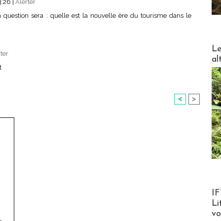
3:26
|
Alerter
a question sera : quelle est la nouvelle ère du tourisme dans le
DESTI
Le
ter
al
t
<
>
Product
IF
Li
v