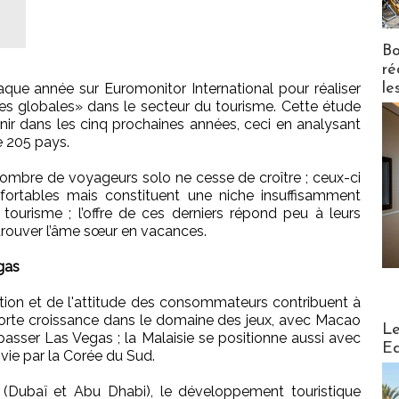
Bo
ré
le
que année sur Euromonitor International pour réaliser
es globales» dans le secteur du tourisme. Cette étude
nir dans les cinq prochaines années, ceci en analysant
e 205 pays.
nombre de voyageurs solo ne cesse de croître ; ceux-ci
ortables mais constituent une niche insuffisamment
 tourisme ; l’offre de ces derniers répond peu à leurs
trouver l’âme sœur en vacances.
gas
ation et de l'attitude des consommateurs contribuent à
forte croissance dans le domaine des jeux, avec Macao
Distribu
Le
asser Las Vegas ; la Malaisie se positionne aussi avec
Ed
vie par la Corée du Sud.
(Dubaï et Abu Dhabi), le développement touristique