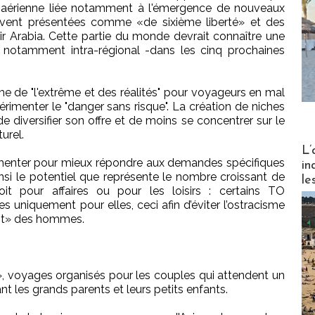
fre aérienne liée notamment à l'émergence de nouveaux
uvent présentées comme «de sixième liberté» et des
ir Arabia. Cette partie du monde devrait connaître une
 – notamment intra-régional -dans les cinq prochaines
me de "l'extrême et des réalités" pour voyageurs en mal
érimenter le "danger sans risque". La création de niches
e diversifier son offre et de moins se concentrer sur le
urel.
Partez
L’
egmenter pour mieux répondre aux demandes spécifiques
in
si le potentiel que représente le nombre croissant de
le
 pour affaires ou pour les loisirs : certains TO
uniquement pour elles, ceci afin d’éviter l’ostracisme
ent» des hommes.
 voyages organisés pour les couples qui attendent un
nt les grands parents et leurs petits enfants.