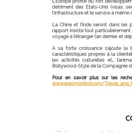
L'Europe profite du fort développe
détriment des Etats-Unis (visas, séc
l'infrastructure et le service à même
La Chine et l’Inde seront dans les
rapport insiste tout particulièrement 
voyagé à l’étranger l’an dernier, et
A sa forte croissance s’ajoute la l
caractéristiques propres à la clien
les activités culturelles et… l’an
Bollywood-Style de la Compagnie de
Pour en savoir plus sur les recher
www.euromonitor.com/Travel_and_
C