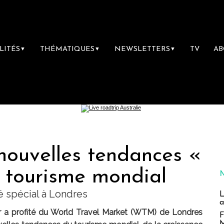
LITÉS
THÉMATIQUES
NEWSLETTERS
TV
A
▼
▼
▼
 nouvelles tendances «
 tourisme mondial
é spécial à Londres
L
a
a profité du World Travel Market (WTM) de Londres
F
M