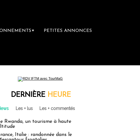
BONNEMENTS
PETITES ANNONCES
▼
DERNIÈRE
HEURE
News
Les + lus
Les + commentés
e Rwanda, un tourisme à haute
ltitude
rance, Italie : randonnée dans le
ercantour frontalier