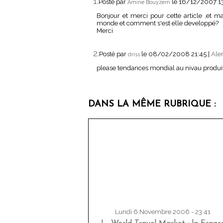
1.
Posté par
le 16/12/2007 1
Amine Bouyzem
Bonjour et merci pour cette article ,et m
monde et comment s'est elle developpé?
Merci
2.
Posté par
le 08/02/2008 21:45
|
Aler
driss
please tendances mondial au nivau produi
DANS LA MÊME RUBRIQUE :
Lundi 6 Novembre 2006 - 23:41