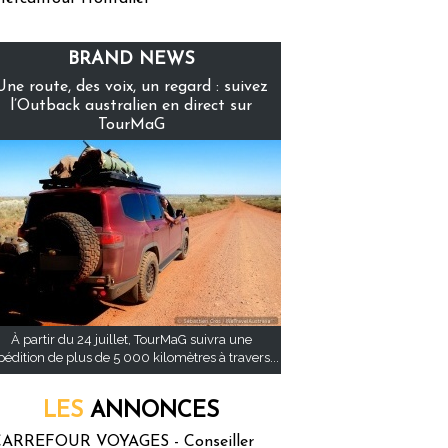
BRAND NEWS
Une route, des voix, un regard : suivez
l’Outback australien en direct sur
TourMaG
À partir du 24 juillet, TourMaG suivra une
pédition de plus de 5 000 kilomètres à travers...
LES
ANNONCES
ARREFOUR VOYAGES - Conseiller