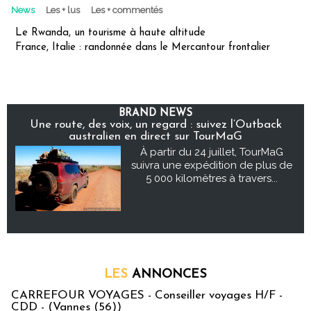
News
Les + lus
Les + commentés
Le Rwanda, un tourisme à haute altitude
France, Italie : randonnée dans le Mercantour frontalier
BRAND NEWS
Une route, des voix, un regard : suivez l’Outback
australien en direct sur TourMaG
À partir du 24 juillet, TourMaG
suivra une expédition de plus de
5 000 kilomètres à travers...
LES
ANNONCES
CARREFOUR VOYAGES - Conseiller voyages H/F -
CDD - (Vannes (56))