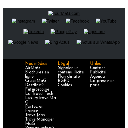
Nos médias
Légal
Utiles
AirMaG
Signaler un
Contact
Brochures en
contenu illicite
Publicité
ligne
Plan du site
Agenda
CruiseMaG
RGPD
La presse en
DestiMaG
Cookies
parle
Futuroscopie
La Travel Tech
LuxuryTravelMa
G
Partez en
France
TravelJobs
TravelManager
MaG