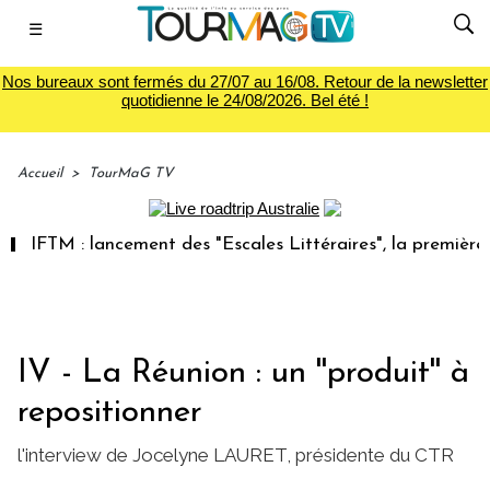
☰
Nos bureaux sont fermés du 27/07 au 16/08. Retour de la newsletter
quotidienne le 24/08/2026. Bel été !
Accueil
>
TourMaG TV
IFTM : lancement des "Escales Littéraires", la première lib
IV - La Réunion : un ''produit'' à
repositionner
l'interview de Jocelyne LAURET, présidente du CTR