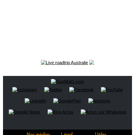
Nos médias
Légal
Utiles