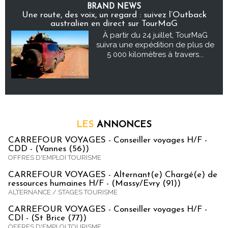
BRAND NEWS
Une route, des voix, un regard : suivez l’Outback
australien en direct sur TourMaG
À partir du 24 juillet, TourMaG
suivra une expédition de plus de
5 000 kilomètres à travers...
LES
ANNONCES
CARREFOUR VOYAGES - Conseiller voyages H/F -
CDD - (Vannes (56))
OFFRES D'EMPLOI TOURISME
CARREFOUR VOYAGES - Alternant(e) Chargé(e) de
ressources humaines H/F - (Massy/Evry (91))
ALTERNANCE / STAGES TOURISME
CARREFOUR VOYAGES - Conseiller voyages H/F -
CDI - (St Brice (77))
OFFRES D'EMPLOI TOURISME