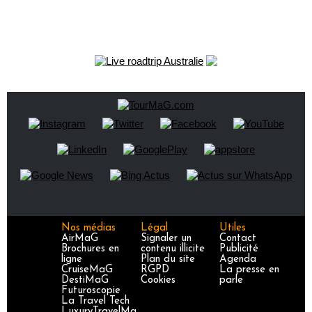
Nos médias
Légal
Utiles
AirMaG
Signaler un
Contact
Brochures en
contenu illicite
Publicité
ligne
Plan du site
Agenda
CruiseMaG
RGPD
La presse en
DestiMaG
Cookies
parle
Futuroscopie
La Travel Tech
LuxuryTravelMa