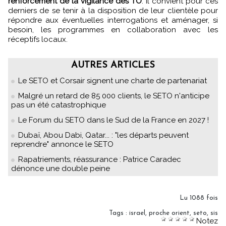
renforcement de la vigilance des TO
. Il convient pour ces
derniers de se tenir à la disposition de leur clientèle pour
répondre aux éventuelles interrogations et aménager, si
besoin, les programmes en collaboration avec les
réceptifs locaux.
AUTRES ARTICLES
Le SETO et Corsair signent une charte de partenariat
Malgré un retard de 85 000 clients, le SETO n'anticipe
pas un été catastrophique
Le Forum du SETO dans le Sud de la France en 2027 !
Dubaï, Abou Dabi, Qatar... : "les départs peuvent
reprendre" annonce le SETO
Rapatriements, réassurance : Patrice Caradec
dénonce une double peine
Lu 1088 fois
Tags
:
israel
,
proche orient
,
seto
,
sis
Notez