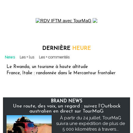
DERNIÈRE
HEURE
News
Les + lus
Les + commentés
Le Rwanda, un tourisme à haute altitude
France, Italie : randonnée dans le Mercantour frontalier
BRAND NEWS
Une route, des voix, un regard : suivez l’Outback
australien en direct sur TourMaG
À partir du 24 juillet, TourMaG
suivra une expédition de plus de
5 000 kilomètres à travers...