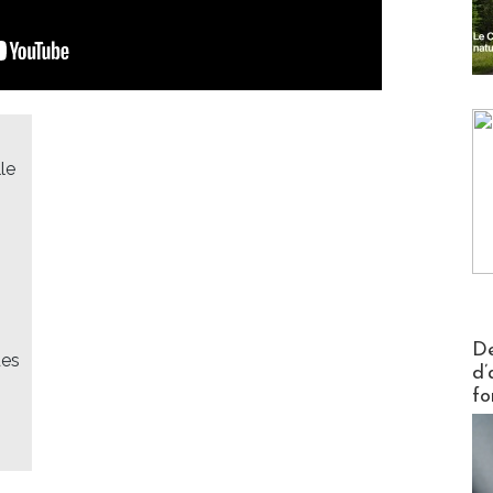
lle
Actus V
De
des
d’
fo