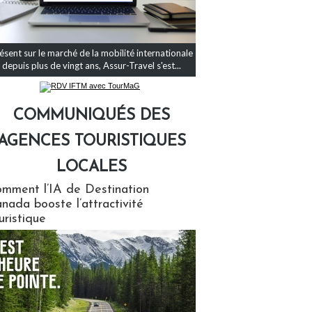
ésent sur le marché de la mobilité internationale
depuis plus de vingt ans, Assur-Travel s'est...
COMMUNIQUÉS DES
AGENCES TOURISTIQUES
LOCALES
qués des agences touristiques locales
mment l’IA de Destination
nada booste l’attractivité
uristique