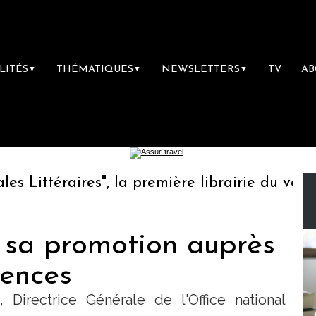
LITÉS
THÉMATIQUES
NEWSLETTERS
TV
A
▼
▼
▼
ittéraires", la première librairie du voyage
t sa promotion auprès
gences
 Directrice Générale de l'Office national