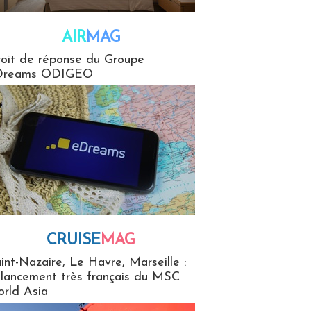
AIR
MAG
G
oit de réponse du Groupe
Dreams ODIGEO
CRUISE
MAG
MaG
int-Nazaire, Le Havre, Marseille :
 lancement très français du MSC
rld Asia