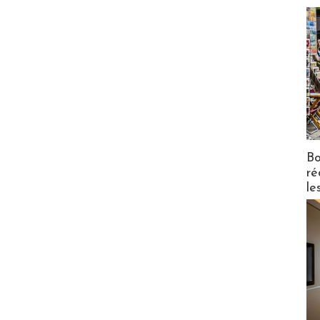
Bo
ré
le