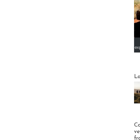
ex
Webinai
La
Publi-n
Co
ve
fr