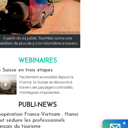
À partir du 24 juillet, TourMaG suivra une
pédition de plus de 5 000 kilomètres à travers...
WEBINAIRES
res
 Suisse en trois étapes
Facilement accessible depuis la
France, la Suisse se découvre à
travers ses paysages contrastés,
montagnes imposantes,...
PUBLI-NEWS
ews
opération France-Vietnam : Hanoï
ut séduire les professionnels
ançais du tourisme