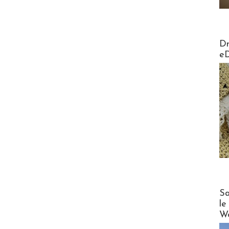
AirMa
Dr
e
Cruise
Sa
le
Wo