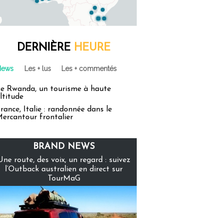
DERNIÈRE
HEURE
News
Les + lus
Les + commentés
e Rwanda, un tourisme à haute
ltitude
rance, Italie : randonnée dans le
ercantour frontalier
BRAND NEWS
Une route, des voix, un regard : suivez
l’Outback australien en direct sur
TourMaG