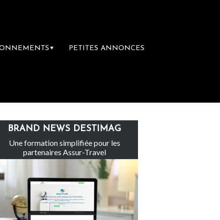
BONNEMENTS
PETITES ANNONCES
▼
Le groupe Sainte-Claire rachète Eden Tou
BRAND NEWS DESTIMAG
Une formation simplifiée pour les
partenaires Assur-Travel