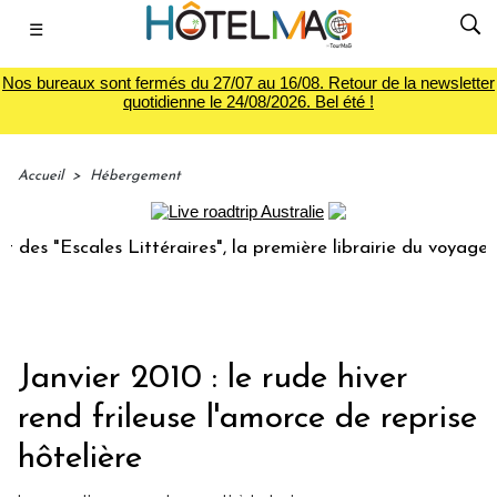
☰
Nos bureaux sont fermés du 27/07 au 16/08. Retour de la newsletter
quotidienne le 24/08/2026. Bel été !
Accueil
>
Hébergement
Escales Littéraires", la première librairie du voyage
Le
Janvier 2010 : le rude hiver
rend frileuse l'amorce de reprise
hôtelière