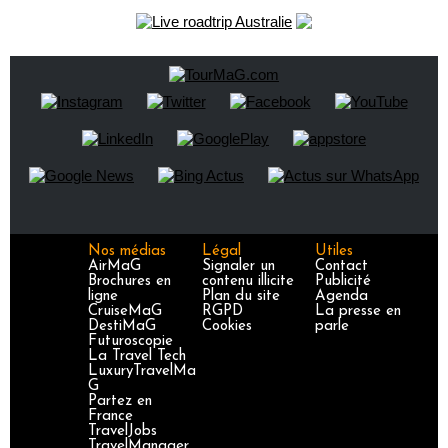
Nos médias
Légal
Utiles
AirMaG
Signaler un
Contact
Brochures en
contenu illicite
Publicité
ligne
Plan du site
Agenda
CruiseMaG
RGPD
La presse en
DestiMaG
Cookies
parle
Futuroscopie
La Travel Tech
LuxuryTravelMa
G
Partez en
France
TravelJobs
TravelManager