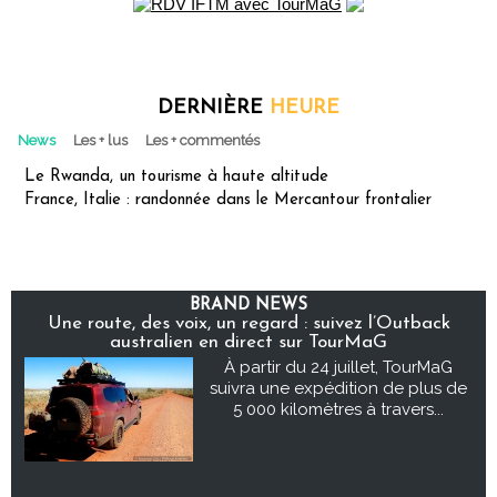
DERNIÈRE
HEURE
News
Les + lus
Les + commentés
Le Rwanda, un tourisme à haute altitude
France, Italie : randonnée dans le Mercantour frontalier
BRAND NEWS
Une route, des voix, un regard : suivez l’Outback
australien en direct sur TourMaG
À partir du 24 juillet, TourMaG
suivra une expédition de plus de
5 000 kilomètres à travers...