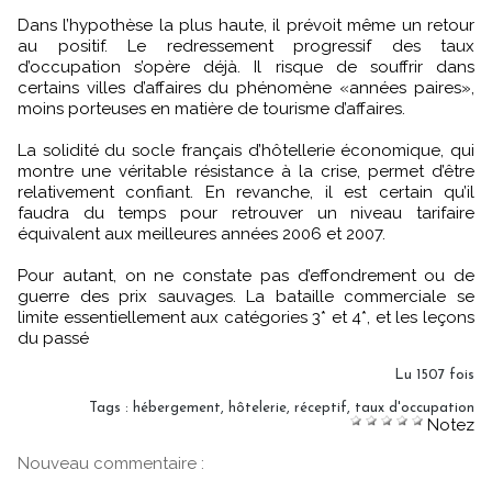
Dans l’hypothèse la plus haute, il prévoit même un retour
au positif. Le redressement progressif des taux
d’occupation s’opère déjà. Il risque de souffrir dans
certains villes d’affaires du phénomène «années paires»,
moins porteuses en matière de tourisme d’affaires.
La solidité du socle français d’hôtellerie économique, qui
montre une véritable résistance à la crise, permet d’être
relativement confiant. En revanche, il est certain qu’il
faudra du temps pour retrouver un niveau tarifaire
équivalent aux meilleures années 2006 et 2007.
Pour autant, on ne constate pas d’effondrement ou de
guerre des prix sauvages. La bataille commerciale se
limite essentiellement aux catégories 3* et 4*, et les leçons
du passé
Lu 1507 fois
Tags
:
hébergement
,
hôtelerie
,
réceptif
,
taux d'occupation
Notez
Nouveau commentaire :