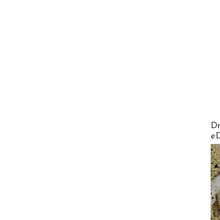
AirMa
Dr
e