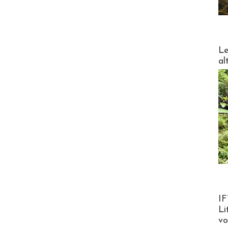
DESTI
Le
al
Product
IF
Li
v