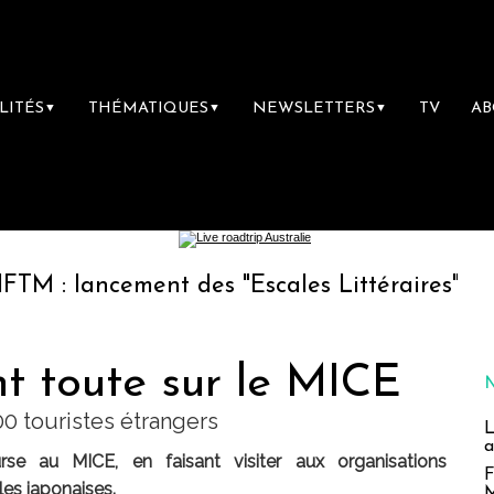
LITÉS
THÉMATIQUES
NEWSLETTERS
TV
A
▼
▼
▼
ncement des "Escales Littéraires", la premièr
t toute sur le MICE
00 touristes étrangers
L
a
e au MICE, en faisant visiter aux organisations
F
lles japonaises.
M