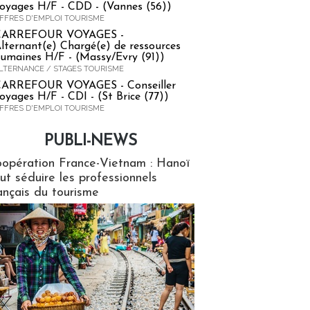
oyages H/F - CDD - (Vannes (56))
FFRES D'EMPLOI TOURISME
CARREFOUR VOYAGES -
lternant(e) Chargé(e) de ressources
umaines H/F - (Massy/Evry (91))
LTERNANCE / STAGES TOURISME
ARREFOUR VOYAGES - Conseiller
oyages H/F - CDI - (St Brice (77))
FFRES D'EMPLOI TOURISME
PUBLI-NEWS
ews
opération France-Vietnam : Hanoï
ut séduire les professionnels
ançais du tourisme