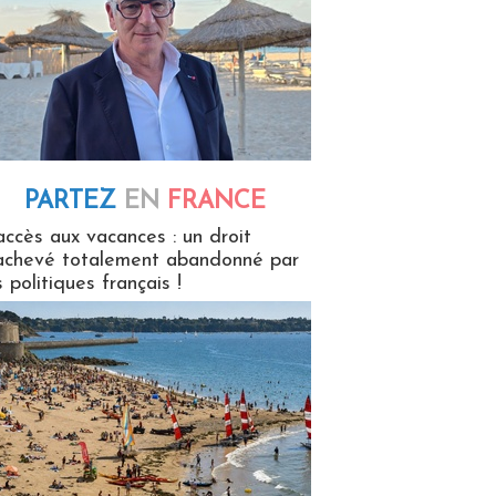
PARTEZ
EN
FRANCE
 en France
accès aux vacances : un droit
achevé totalement abandonné par
s politiques français !