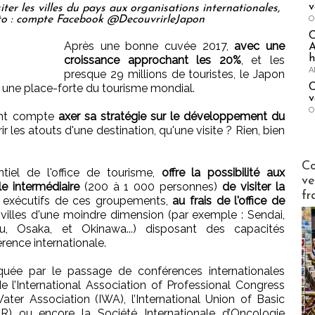
v
iter les villes du pays aux organisations internationales,
O
oto : compte Facebook @DecouvrirleJapon
Après une bonne cuvée 2017,
avec une
A
h
croissance approchant les 20%
, et les
A
presque 29 millions de touristes, le Japon
C
 une place-forte du tourisme mondial.
v
O
vant compte
axer sa stratégie sur le développement du
 les atouts d'une destination, qu'une visite ? Rien, bien
Publi-n
Co
iel de l'office de tourisme,
offre la possibilité aux
ve
le intermédiaire
(200 à 1 000 personnes)
de visiter la
fr
s exécutifs de ces groupements,
au frais de l'office de
 villes d'une moindre dimension (par exemple : Sendai,
hu, Osaka, et Okinawa...) disposant des capacités
rence internationale.
uée par le passage de conférences internationales
 l’International Association of Professional Congress
Water Association (IWA), l’International Union of Basic
R) ou encore la Société Internationale d’Oncologie