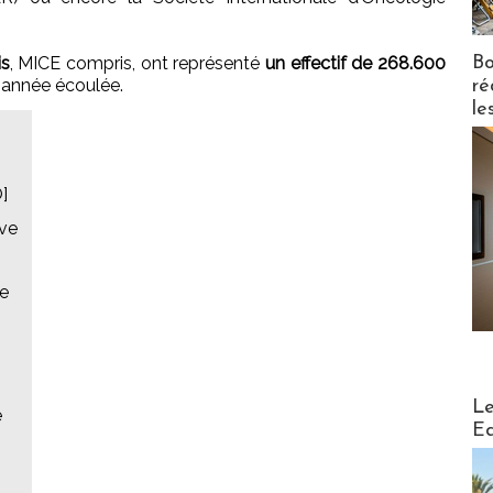
Bo
is
, MICE compris, ont représenté
un effectif de 268.600
l'année écoulée.
ré
le
]
uve
ne
Distribu
Le
e
Ed