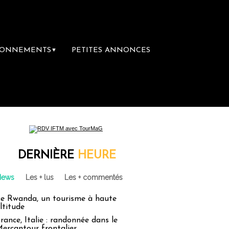
BONNEMENTS
PETITES ANNONCES
▼
e librairie du voyage
Le groupe Sainte-Cla
DERNIÈRE
HEURE
News
Les + lus
Les + commentés
e Rwanda, un tourisme à haute
ltitude
rance, Italie : randonnée dans le
ercantour frontalier