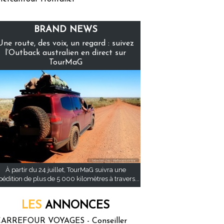
BRAND NEWS
Une route, des voix, un regard : suivez
l’Outback australien en direct sur
TourMaG
À partir du 24 juillet, TourMaG suivra une
pédition de plus de 5 000 kilomètres à travers...
LES
ANNONCES
ARREFOUR VOYAGES - Conseiller