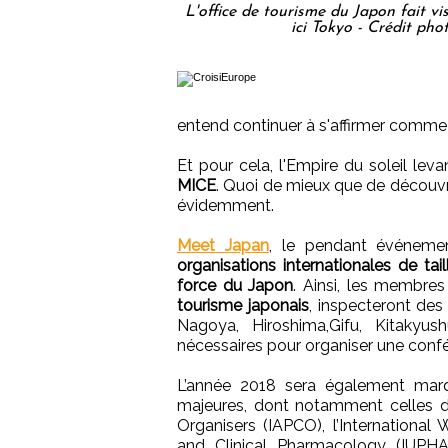
L'office de tourisme du Japon fait vis
ici Tokyo - Crédit ph
entend continuer à s'affirmer comme
Et pour cela, l'Empire du soleil le
MICE
. Quoi de mieux que de découvrir
évidemment.
Meet Japan
, le pendant événement
organisations internationales de tail
force du Japon
. Ainsi, les membre
tourisme japonais
, inspecteront des
Nagoya, Hiroshima,Gifu, Kitakyus
nécessaires pour organiser une confé
L’année 2018 sera également marq
majeures, dont notamment celles de
Organisers (IAPCO), l’International 
and Clinical Pharmacology (IUPHA