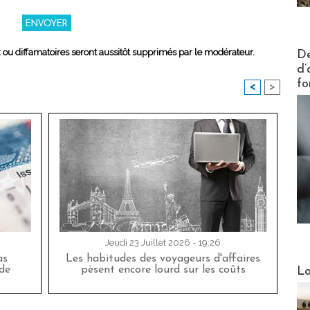
Actus V
x ou diffamatoires seront aussitôt supprimés par le modérateur.
De
d’
fo
<
>
Jeudi 23 Juillet 2026 - 19:26
as
Les habitudes des voyageurs d'affaires
Webinai
de
pèsent encore lourd sur les coûts
La