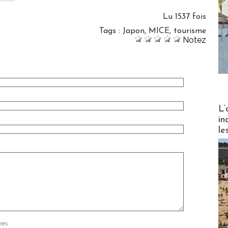
Lu 1537 fois
Tags
:
Japon
,
MICE
,
tourisme
Notez
Partez
L’
in
le
res