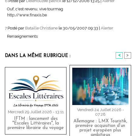
6.
Posté par
Delehouzée patrick
le 12/12/2006 13:25
|
Alerter
Ouf, c'est revenu, vive tourmag
http://www.finaxis.be
7.
Posté par
Bataille Christiane
le 30/05/2007 09:33
|
Alerter
Renseignements
<
>
DANS LA MÊME RUBRIQUE :
Vendredi 24 Juillet 2026 -
Mercredi 29 Juillet 2026 - 13:11
07:28
IFTM : lancement des
Allemagne : LMX Touristik,
"Escales Littéraires", la
première acquisition d'un
première librairie du voyage
projet européen plus
ambitieux