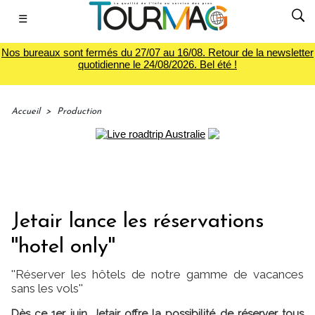
☰
Nos bureaux sont fermés du 27/07 au 16/08. Retour de la newsletter
quotidienne le 24/08/2026. Bel été !
Accueil
>
Production
Jetair lance les réservations
''hotel only''
''Réserver les hôtels de notre gamme de vacances
sans les vols''
Dès ce 1er juin, Jetair offre la possibilité de réserver tous