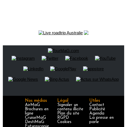
Nos médias
Légal
Utiles
AirMaG
Signaler un
Contact
Brochures en
contenu illicite
Publicité
ligne
Plan du site
Agenda
CruiseMaG
RGPD
La presse en
DestiMaG
Cookies
parle
Futuroscopie