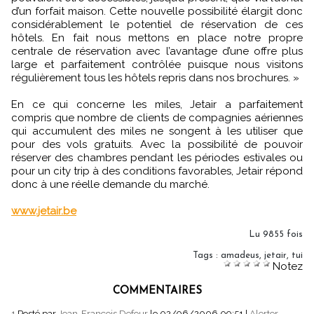
d’un forfait maison. Cette nouvelle possibilité élargit donc
considérablement le potentiel de réservation de ces
hôtels. En fait nous mettons en place notre propre
centrale de réservation avec l’avantage d’une offre plus
large et parfaitement contrôlée puisque nous visitons
régulièrement tous les hôtels repris dans nos brochures. »
En ce qui concerne les miles, Jetair a parfaitement
compris que nombre de clients de compagnies aériennes
qui accumulent des miles ne songent à les utiliser que
pour des vols gratuits. Avec la possibilité de pouvoir
réserver des chambres pendant les périodes estivales ou
pour un city trip à des conditions favorables, Jetair répond
donc à une réelle demande du marché.
www.jetair.be
Lu 9855 fois
Tags
:
amadeus
,
jetair
,
tui
Notez
COMMENTAIRES
1.
Posté par
Jean-François Defour
le 02/06/2006 09:51
|
Alerter