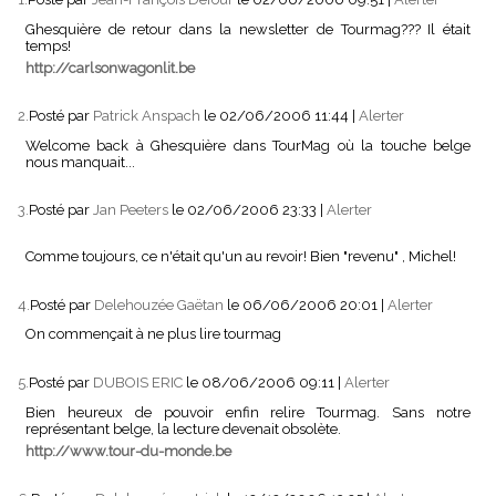
Ghesquière de retour dans la newsletter de Tourmag??? Il était
temps!
http://carlsonwagonlit.be
2.
Posté par
Patrick Anspach
le 02/06/2006 11:44
|
Alerter
Welcome back à Ghesquière dans TourMag où la touche belge
nous manquait...
3.
Posté par
Jan Peeters
le 02/06/2006 23:33
|
Alerter
Comme toujours, ce n'était qu'un au revoir! Bien "revenu" , Michel!
4.
Posté par
Delehouzée Gaëtan
le 06/06/2006 20:01
|
Alerter
On commençait à ne plus lire tourmag
5.
Posté par
DUBOIS ERIC
le 08/06/2006 09:11
|
Alerter
Bien heureux de pouvoir enfin relire Tourmag. Sans notre
représentant belge, la lecture devenait obsolète.
http://www.tour-du-monde.be