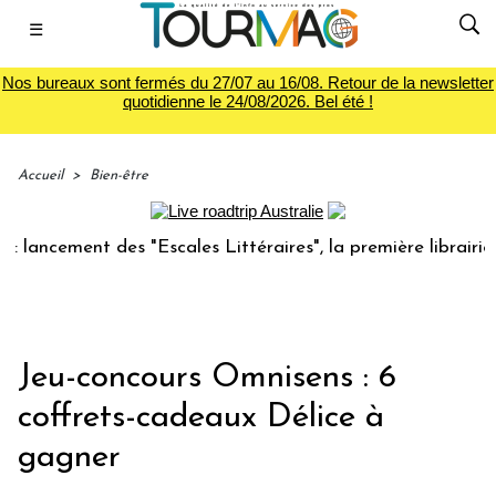
☰
Nos bureaux sont fermés du 27/07 au 16/08. Retour de la newsletter
quotidienne le 24/08/2026. Bel été !
Accueil
>
Bien-être
ancement des "Escales Littéraires", la première librairie du
Jeu-concours Omnisens : 6
coffrets-cadeaux Délice à
gagner