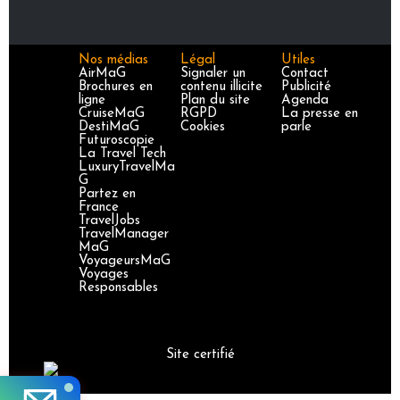
Nos médias
Légal
Utiles
AirMaG
Signaler un
Contact
Brochures en
contenu illicite
Publicité
ligne
Plan du site
Agenda
CruiseMaG
RGPD
La presse en
DestiMaG
Cookies
parle
Futuroscopie
La Travel Tech
LuxuryTravelMa
G
Partez en
France
TravelJobs
TravelManager
MaG
VoyageursMaG
Voyages
Responsables
Site certifié