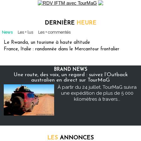
DERNIÈRE
HEURE
News
Les + lus
Les + commentés
Le Rwanda, un tourisme à haute altitude
France, Italie : randonnée dans le Mercantour frontalier
BRAND NEWS
Une route, des voix, un regard : suivez l’Outback
australien en direct sur TourMaG
À partir du 24 juillet, TourMaG suivra
une expédition de plus de 5 000
kilomètres à travers...
LES
ANNONCES