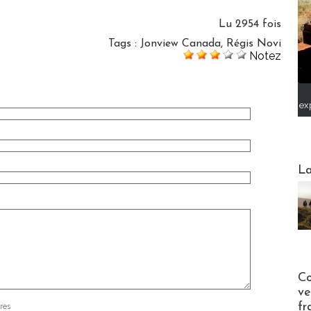
Lu 2954 fois
Tags
:
Jonview Canada
,
Régis Novi
Notez
ex
Webinai
La
Publi-n
Co
ve
fr
res