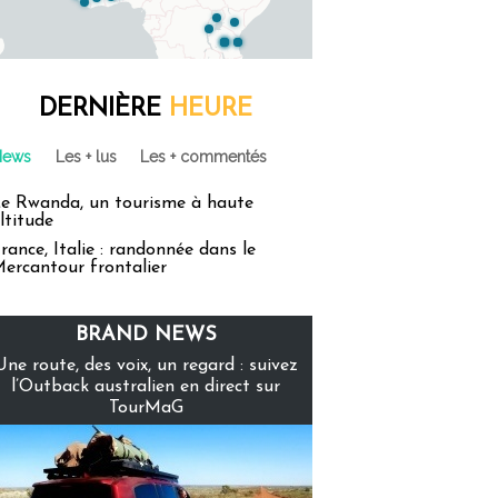
DERNIÈRE
HEURE
News
Les + lus
Les + commentés
e Rwanda, un tourisme à haute
ltitude
rance, Italie : randonnée dans le
ercantour frontalier
BRAND NEWS
Une route, des voix, un regard : suivez
l’Outback australien en direct sur
TourMaG