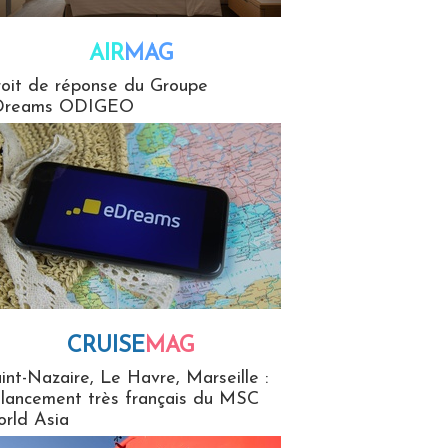
AIR
MAG
G
oit de réponse du Groupe
Dreams ODIGEO
CRUISE
MAG
MaG
int-Nazaire, Le Havre, Marseille :
 lancement très français du MSC
rld Asia