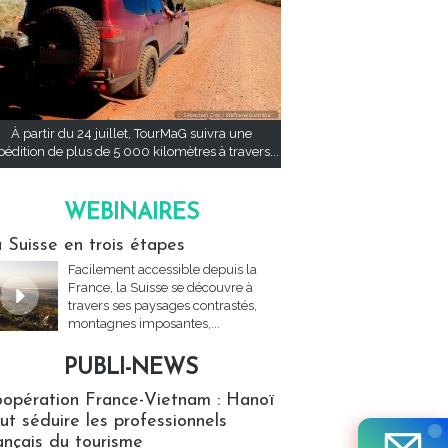
À partir du 24 juillet, TourMaG suivra une
pédition de plus de 5 000 kilomètres à travers...
WEBINAIRES
res
 Suisse en trois étapes
Facilement accessible depuis la
France, la Suisse se découvre à
travers ses paysages contrastés,
montagnes imposantes,...
PUBLI-NEWS
ews
opération France-Vietnam : Hanoï
ut séduire les professionnels
ançais du tourisme