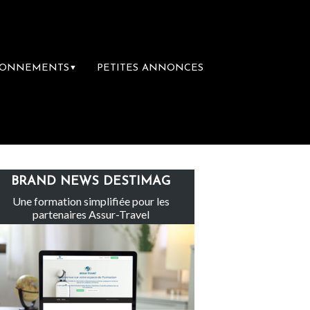
BONNEMENTS
PETITES ANNONCES
▼
Le groupe Sainte-Claire rachète Eden Tour
BRAND NEWS DESTIMAG
Une formation simplifiée pour les
partenaires Assur-Travel