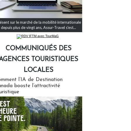
ésent sur le marché de la mobilité internationale
depuis plus de vingt ans, Assur-Travel s'est...
COMMUNIQUÉS DES
AGENCES TOURISTIQUES
LOCALES
qués des agences touristiques locales
mment l’IA de Destination
nada booste l’attractivité
uristique