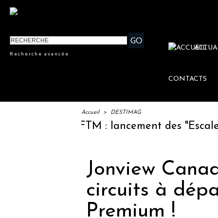
ACTUA
Recherche avancée
CONTACTS
Accueil
>
DESTIMAG
IFTM : lancement des "Escales Lit
Jonview Canad
circuits à dépa
Premium !