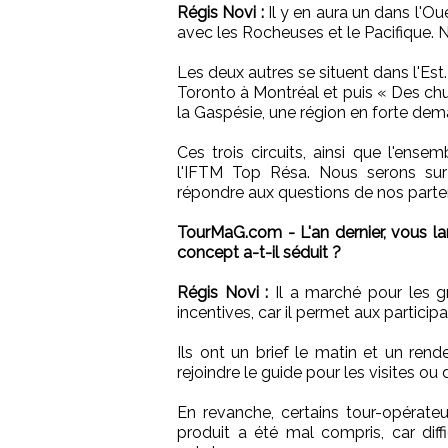
Régis Novi :
Il y en aura un dans l'Ou
avec les Rocheuses et le Pacifique. 
Les deux autres se situent dans l'Est.
Toronto à Montréal et puis « Des chu
la Gaspésie, une région en forte dem
Ces trois circuits, ainsi que l'ens
l'IFTM Top Résa. Nous serons sur 
répondre aux questions de nos parten
TourMaG.com - L'an dernier, vous la
concept a-t-il séduit ?
Régis Novi :
Il a marché pour les gr
incentives, car il permet aux particip
Ils ont un brief le matin et un rende
rejoindre le guide pour les visites o
En revanche, certains tour-opérateur
produit a été mal compris, car diffi