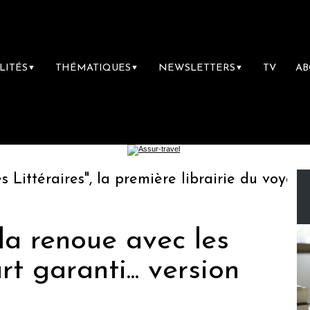
LITÉS
THÉMATIQUES
NEWSLETTERS
TV
A
▼
▼
▼
téraires", la première librairie du voyage
a renoue avec les
rt garanti... version