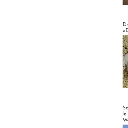
AirMa
Dr
e
Cruise
Sa
le
Wo