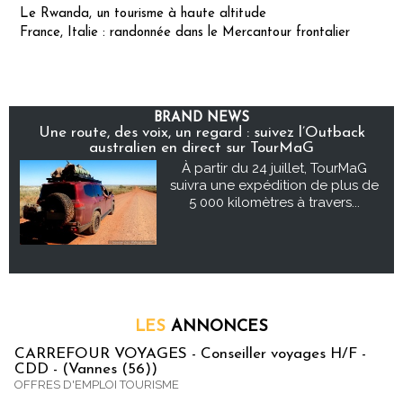
Le Rwanda, un tourisme à haute altitude
France, Italie : randonnée dans le Mercantour frontalier
BRAND NEWS
Une route, des voix, un regard : suivez l’Outback
australien en direct sur TourMaG
À partir du 24 juillet, TourMaG
suivra une expédition de plus de
5 000 kilomètres à travers...
LES
ANNONCES
CARREFOUR VOYAGES - Conseiller voyages H/F -
CDD - (Vannes (56))
OFFRES D'EMPLOI TOURISME