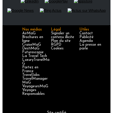
Nos médias
Légal
Utiles
AirMaG
Signaler un
Contact
Brochures en
contenu illicite
Publicité
ligne
Plan du site
Agenda
CruiseMaG
RGPD
La presse en
DestiMaG
Cookies
parle
Futuroscopie
La Travel Tech
LuxuryTravelMa
G
Partez en
France
TravelJobs
TravelManager
MaG
VoyageursMaG
Voyages
Responsables
Site certifié