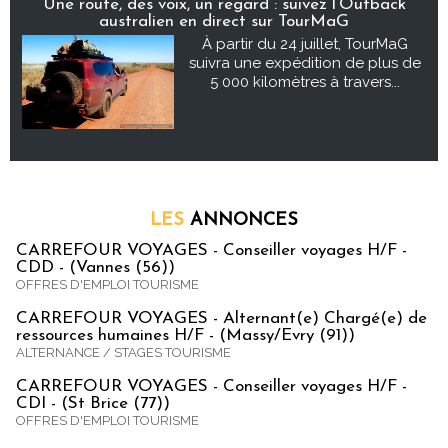
Une route, des voix, un regard : suivez l’Outback
australien en direct sur TourMaG
À partir du 24 juillet, TourMaG
suivra une expédition de plus de
5 000 kilomètres à travers...
LES
ANNONCES
CARREFOUR VOYAGES - Conseiller voyages H/F -
CDD - (Vannes (56))
OFFRES D'EMPLOI TOURISME
CARREFOUR VOYAGES - Alternant(e) Chargé(e) de
ressources humaines H/F - (Massy/Evry (91))
ALTERNANCE / STAGES TOURISME
CARREFOUR VOYAGES - Conseiller voyages H/F -
CDI - (St Brice (77))
OFFRES D'EMPLOI TOURISME