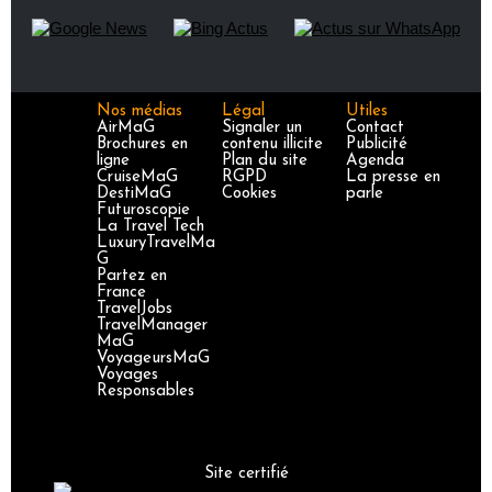
Nos médias
Légal
Utiles
AirMaG
Signaler un
Contact
Brochures en
contenu illicite
Publicité
ligne
Plan du site
Agenda
CruiseMaG
RGPD
La presse en
DestiMaG
Cookies
parle
Futuroscopie
La Travel Tech
LuxuryTravelMa
G
Partez en
France
TravelJobs
TravelManager
MaG
VoyageursMaG
Voyages
Responsables
Site certifié