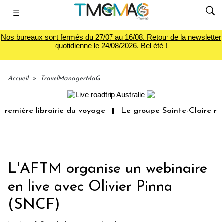
☰
Nos bureaux sont fermés du 27/07 au 16/08. Retour de la newsletter
quotidienne le 24/08/2026. Bel été !
Accueil
>
TravelManagerMaG
ière librairie du voyage
Le groupe Sainte-Claire rachèt
L'AFTM organise un webinaire
en live avec Olivier Pinna
(SNCF)