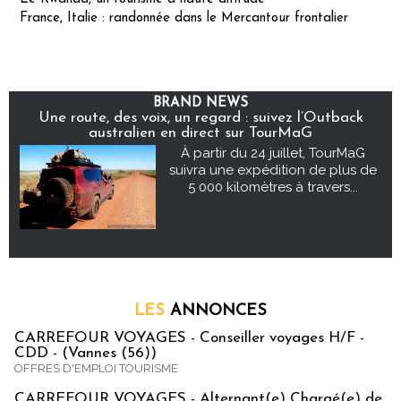
France, Italie : randonnée dans le Mercantour frontalier
BRAND NEWS
Une route, des voix, un regard : suivez l’Outback
australien en direct sur TourMaG
À partir du 24 juillet, TourMaG
suivra une expédition de plus de
5 000 kilomètres à travers...
LES
ANNONCES
CARREFOUR VOYAGES - Conseiller voyages H/F -
CDD - (Vannes (56))
OFFRES D'EMPLOI TOURISME
CARREFOUR VOYAGES - Alternant(e) Chargé(e) de