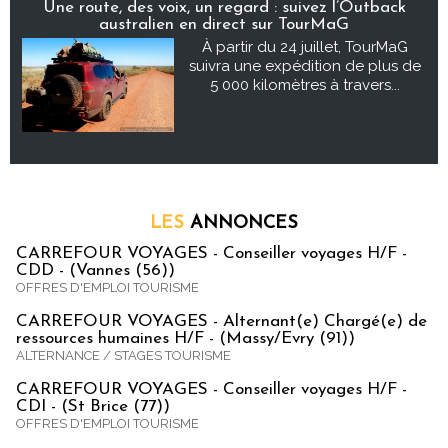
Une route, des voix, un regard : suivez l’Outback
australien en direct sur TourMaG
À partir du 24 juillet, TourMaG
suivra une expédition de plus de
5 000 kilomètres à travers...
LES
ANNONCES
CARREFOUR VOYAGES - Conseiller voyages H/F -
CDD - (Vannes (56))
OFFRES D'EMPLOI TOURISME
CARREFOUR VOYAGES - Alternant(e) Chargé(e) de
ressources humaines H/F - (Massy/Evry (91))
ALTERNANCE / STAGES TOURISME
CARREFOUR VOYAGES - Conseiller voyages H/F -
CDI - (St Brice (77))
OFFRES D'EMPLOI TOURISME