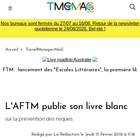
☰
Nos bureaux sont fermés du 27/07 au 16/08. Retour de la newsletter
quotidienne le 24/08/2026. Bel été !
Accueil
>
TravelManagerMaG
M : lancement des "Escales Littéraires", la première librair
L'AFTM publie son livre blanc
sur la prévention des risques
Rédigé par
La Rédaction
le Jeudi 15 Février 2018 à 11:16