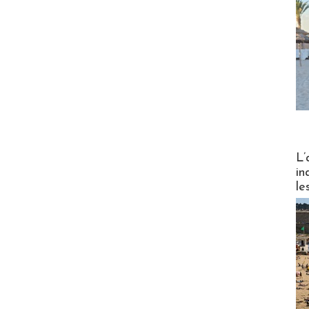
Partez
L’
in
le