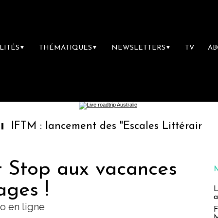
LITÉS
THÉMATIQUES
NEWSLETTERS
TV
A
▼
▼
▼
 lancement des "Escales Littéraires", la prem
t Stop aux vacances
ages !
L
a
 en ligne
F
M