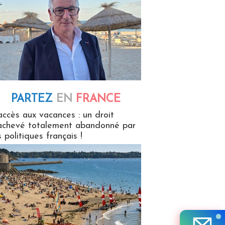
PARTEZ
EN
FRANCE
 en France
accès aux vacances : un droit
achevé totalement abandonné par
s politiques français !