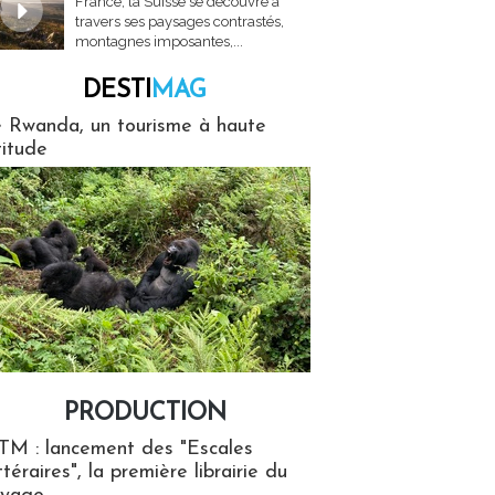
France, la Suisse se découvre à
travers ses paysages contrastés,
montagnes imposantes,...
DESTI
MAG
MAG
 Rwanda, un tourisme à haute
titude
PRODUCTION
ion
TM : lancement des "Escales
ttéraires", la première librairie du