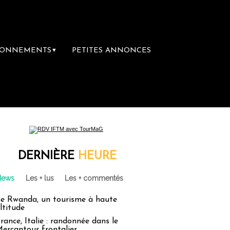
BONNEMENTS
PETITES ANNONCES
▼
ière librairie du voyage
Le groupe Sainte
DERNIÈRE
HEURE
News
Les + lus
Les + commentés
e Rwanda, un tourisme à haute
ltitude
rance, Italie : randonnée dans le
ercantour frontalier