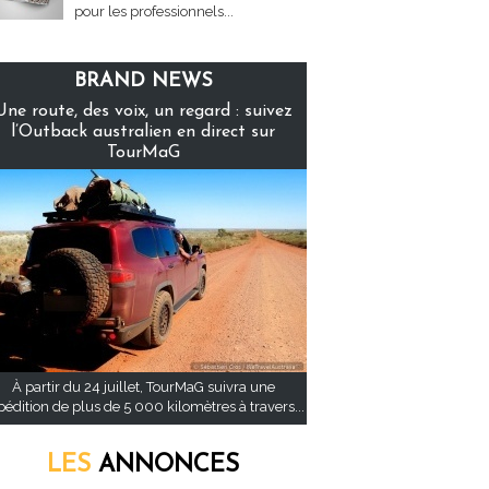
pour les professionnels...
BRAND NEWS
Une route, des voix, un regard : suivez
l’Outback australien en direct sur
TourMaG
À partir du 24 juillet, TourMaG suivra une
pédition de plus de 5 000 kilomètres à travers...
LES
ANNONCES