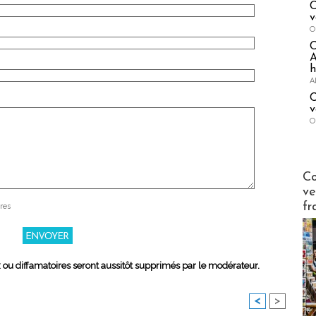
C
v
O
A
h
A
C
v
O
Publi-n
Co
ve
fr
res
x ou diffamatoires seront aussitôt supprimés par le modérateur.
<
>