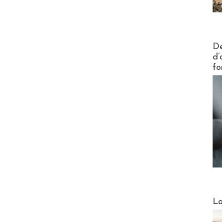
Actus V
De
d’
fo
Webinai
La