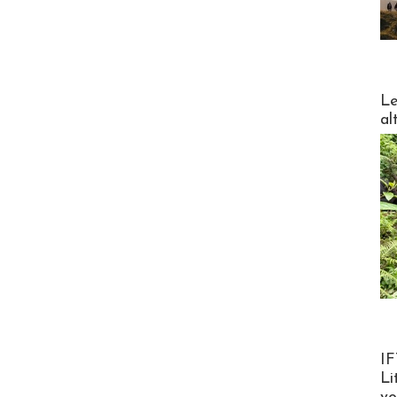
DESTI
Le
al
Product
IF
Li