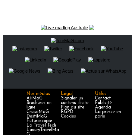
Nos médias
Légal
Utiles
AirMaG
Signaler un
Contact
Brochures en
contenu illicite
Publicité
ligne
Plan du site
Agenda
CruiseMaG
RGPD
La presse en
DestiMaG
Cookies
parle
Futuroscopie
La Travel Tech
LuxuryTravelMa
G