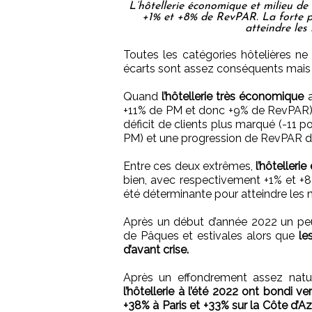
L’hôtellerie économique et milieu de
+1% et +8% de RevPAR. La forte pr
atteindre le
Toutes les catégories hôtelières n
écarts sont assez conséquents mais tou
Quand
l’hôtellerie très économique
a
+11% de PM et donc +9% de RevPAR
déficit de clients plus marqué (-11 
PM) et une progression de RevPAR de
Entre ces deux extrêmes,
l’hôteller
bien, avec respectivement +1% et +8%
été déterminante pour atteindre les
Après un début d’année 2022 un peu 
de Pâques et estivales alors que
le
d’avant crise.
Après un effondrement assez nat
l’hôtellerie à l’été 2022 ont bondi 
+38% à Paris et +33% sur la Côte d’Az