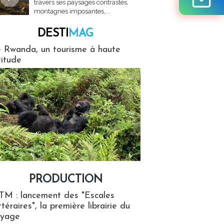
travers ses paysages contrastés,
montagnes imposantes,...
DESTI
MAG
MAG
 Rwanda, un tourisme à haute
titude
PRODUCTION
ion
TM : lancement des "Escales
ttéraires", la première librairie du
oyage