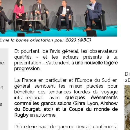
firme la bonne orientation pour 2023 (©BC)
Et pourtant, de l’avis général, les observateurs
qualifiés - et les acteurs présents à la
me
présentation - s’attendent à
une nouvelle légère
progression.
AirMa
Dr
La France en particulier et l’Europe du Sud en
e
général semblent les mieux placées pour
on
bénéficier des tendances lourdes du voyage
intra-régional, avec
quelques événements
comme les grands salons (Sihra Lyon, Airshow
is
du Bourget, etc.) et la Coupe du monde de
Rugby
en automne.
L’hôtellerie haut de gamme devrait continuer à