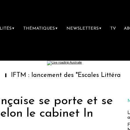
LITÉS
THÉMATIQUES
NEWSLETTERS
TV
A
▼
▼
▼
 lancement des "Escales Littéraires", la prem
ançaise se porte et se
elon le cabinet In
L
a
F
M