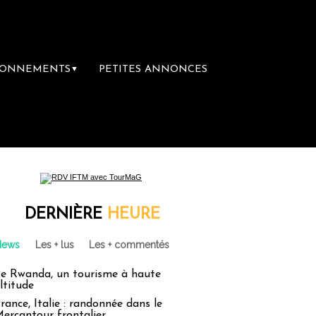
BONNEMENTS
PETITES ANNONCES
▼
ière librairie du voyage
Le groupe Sainte-
DERNIÈRE
HEURE
News
Les + lus
Les + commentés
e Rwanda, un tourisme à haute
ltitude
rance, Italie : randonnée dans le
ercantour frontalier