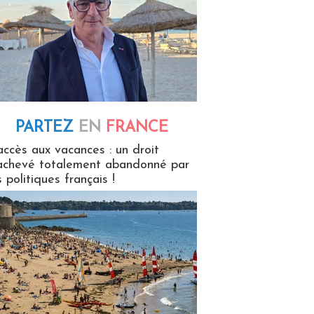
PARTEZ
EN
FRANCE
 en France
accès aux vacances : un droit
achevé totalement abandonné par
s politiques français !