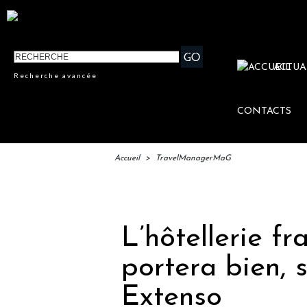
ACTUA
Recherche avancée
CONTACTS
Accueil
>
TravelManagerMaG
IFTM :
L’hôtellerie fr
portera bien, s
Extenso