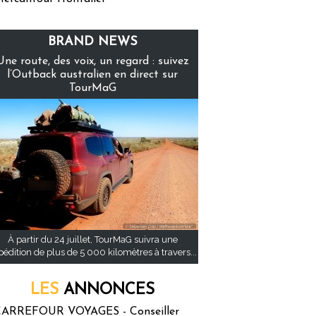
BRAND NEWS
Une route, des voix, un regard : suivez
l’Outback australien en direct sur
TourMaG
À partir du 24 juillet, TourMaG suivra une
pédition de plus de 5 000 kilomètres à travers...
LES
ANNONCES
ARREFOUR VOYAGES - Conseiller