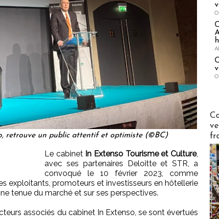
v
O
A
h
A
C
v
O
Publi-n
Co
ve
fr
, retrouve un public attentif et optimiste (©BC)
Le cabinet
In Extenso Tourisme et Culture
,
avec ses partenaires Deloitte et STR, a
convoqué le 10 février 2023, comme
es exploitants, promoteurs et investisseurs en hôtellerie
onne tenue du marché et sur ses perspectives.
recteurs associés du cabinet In Extenso, se sont évertués