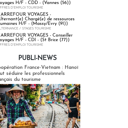
oyages H/F - CDD - (Vannes (56))
FFRES D'EMPLOI TOURISME
CARREFOUR VOYAGES -
lternant(e) Chargé(e) de ressources
umaines H/F - (Massy/Evry (91))
LTERNANCE / STAGES TOURISME
ARREFOUR VOYAGES - Conseiller
oyages H/F - CDI - (St Brice (77))
FFRES D'EMPLOI TOURISME
PUBLI-NEWS
ews
opération France-Vietnam : Hanoï
ut séduire les professionnels
ançais du tourisme