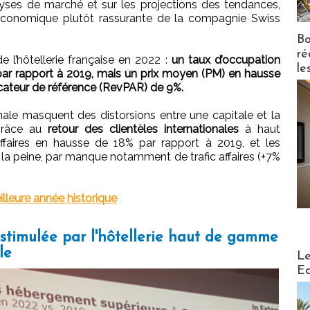
alyses de marché et sur les projections des tendances,
économique plutôt rassurante de la compagnie Swiss
Bo
ré
de l’hôtellerie française en 2022 :
un taux d’occupation
le
par rapport à 2019, mais un prix moyen (PM) en hausse
icateur de référence (RevPAR) de 9%.
nale masquent des distorsions entre une capitale et la
 grâce au
retour des clientèles internationales
à haut
’affaires en hausse de 18% par rapport à 2019, et les
la peine, par manque notamment de trafic affaires (+7%
lleure année historique
stimulée par l'hôtellerie haut de gamme
Distribu
le
Le
Ed