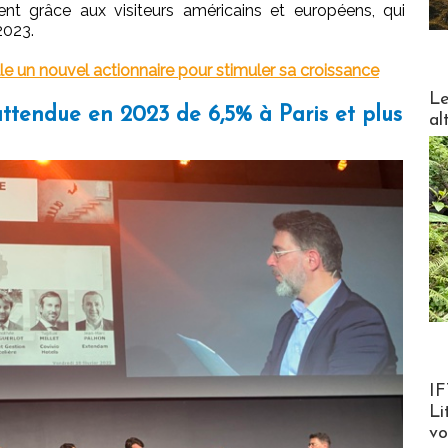
t grâce aux visiteurs américains et européens, qui
 2023.
 un nouvel actionnaire pour stimuler sa croissance
DESTI
Le
ttendue en 2023 de 6,5% à Paris et plus
al
Product
IF
Li
v