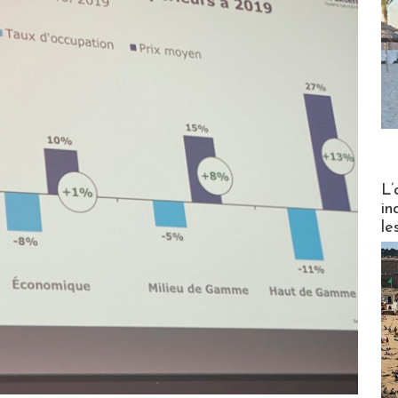
Partez
L’
in
le