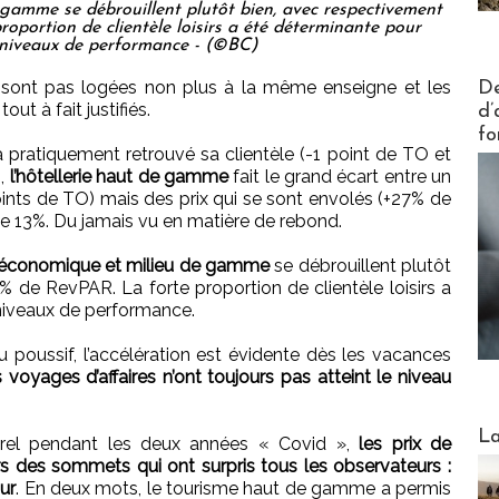
 gamme se débrouillent plutôt bien, avec respectivement
oportion de clientèle loisirs a été déterminante pour
s niveaux de performance - (©BC)
Actus V
e sont pas logées non plus à la même enseigne et les
De
t à fait justifiés.
d’
fo
 pratiquement retrouvé sa clientèle (-1 point de TO et
),
l’hôtellerie haut de gamme
fait le grand écart entre un
points de TO) mais des prix qui se sont envolés (+27% de
 13%. Du jamais vu en matière de rebond.
ie économique et milieu de gamme
se débrouillent plutôt
 de RevPAR. La forte proportion de clientèle loisirs a
 niveaux de performance.
poussif, l’accélération est évidente dès les vacances
s voyages d’affaires n’ont toujours pas atteint le niveau
Webinai
La
urel pendant les deux années « Covid »,
les prix de
vers des sommets qui ont surpris tous les observateurs :
ur
. En deux mots, le tourisme haut de gamme a permis