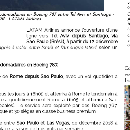
v
O
bdomadaires en Boeing 787 entre Tel Aviv et Santiago -
DR : LATAM Airlines
A
h
A
LATAM Airlines annonce l'ouverture d'une
ligne vers
Tel Aviv depuis Santiago, via
C
v
Sao Paulo (Brésil), à partir du 12 décembre
O
nie à voler entre Israël et l’Amérique latine
", selon un
ebdomadaires en Boeing 787.
Publi-n
Co
ve
te de
Rome depuis Sao Paulo
, avec un vol quotidien à
fr
ous les jours à 16h05 et atterrira à Rome le lendemain à
ttera quotidiennement Rome à 11h05 et atterrira à Sao
ocales). Le service sera exploité par des Boeing 767,
ique et 30 sièges en classe business premium.
re entre
Sao Paulo et Las Vegas
, de décembre 2018 à
lace, à raison de trois vols par semaine.