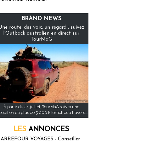
BRAND NEWS
Une route, des voix, un regard : suivez
l’Outback australien en direct sur
TourMaG
À partir du 24 juillet, TourMaG suivra une
pédition de plus de 5 000 kilomètres à travers...
LES
ANNONCES
ARREFOUR VOYAGES - Conseiller