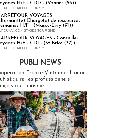
oyages H/F - CDD - (Vannes (56))
FFRES D'EMPLOI TOURISME
CARREFOUR VOYAGES -
lternant(e) Chargé(e) de ressources
umaines H/F - (Massy/Evry (91))
LTERNANCE / STAGES TOURISME
ARREFOUR VOYAGES - Conseiller
oyages H/F - CDI - (St Brice (77))
FFRES D'EMPLOI TOURISME
PUBLI-NEWS
ews
opération France-Vietnam : Hanoï
ut séduire les professionnels
ançais du tourisme