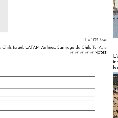
Lu 1135 fois
:
Chili
,
Israël
,
LATAM Airlines
,
Santiago du Chili
,
Tel Aviv
Notez
Partez
L’
in
le