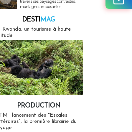
travers ses paysages contrastés,
montagnes imposantes,...
DESTI
MAG
MAG
 Rwanda, un tourisme à haute
titude
PRODUCTION
ion
TM : lancement des "Escales
ttéraires", la première librairie du
oyage