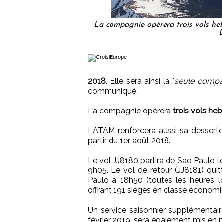
La compagnie opérera trois vols he
2018
. Elle sera ainsi la "
seule compag
communiqué.
La compagnie opérera
trois vols h
LATAM renforcera aussi sa desser
partir du 1er août 2018.
Le vol JJ8180 partira de Sao Paulo t
9h05. Le vol de retour (JJ8181) qui
Paulo à 18h50 (toutes les heures l
offrant 191 sièges en classe économ
Un service saisonnier supplémentai
février 2019, sera également mis en p