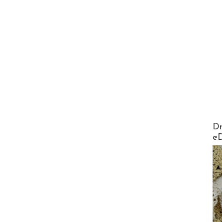
AirMa
Dr
e