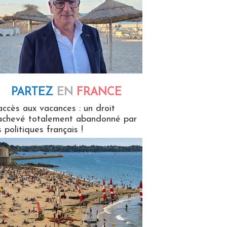
PARTEZ
EN
FRANCE
 en France
accès aux vacances : un droit
achevé totalement abandonné par
s politiques français !