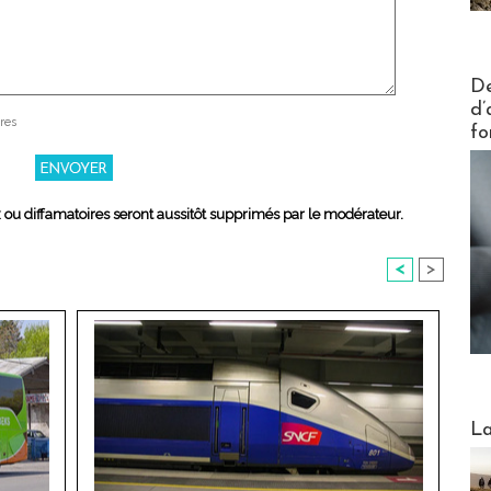
Actus V
De
d’
res
fo
x ou diffamatoires seront aussitôt supprimés par le modérateur.
<
>
Webinai
La