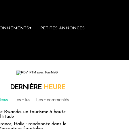
BONNEMENTS
PETITES ANNONCES
▼
DERNIÈRE
HEURE
News
Les + lus
Les + commentés
e Rwanda, un tourisme à haute
ltitude
rance, Italie : randonnée dans le
ercantour frontalier