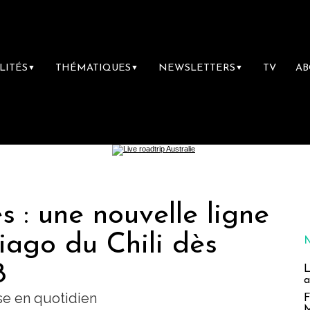
LITÉS
THÉMATIQUES
NEWSLETTERS
TV
A
▼
▼
▼
 : une nouvelle ligne
tiago du Chili dès
8
L
a
se en quotidien
F
M