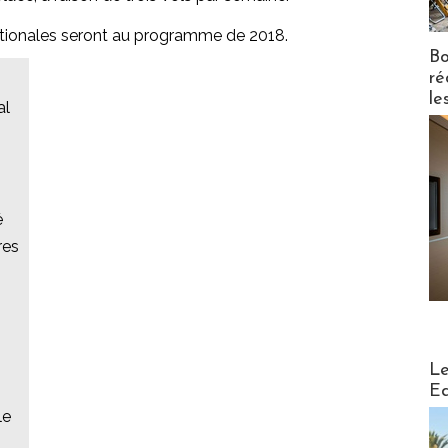
rnationales seront au programme de 2018.
Bo
ré
le
al
é
res
Distribu
Le
Ed
le