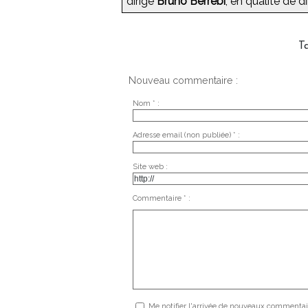
dirigé
Bruno Berrebi
, en qualité de d
T
Nouveau commentaire :
Nom * :
Adresse email (non publiée) * :
Site web :
Commentaire * :
Me notifier l'arrivée de nouveaux commentai