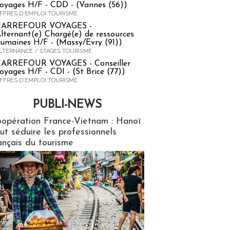
oyages H/F - CDD - (Vannes (56))
FFRES D'EMPLOI TOURISME
CARREFOUR VOYAGES -
lternant(e) Chargé(e) de ressources
umaines H/F - (Massy/Evry (91))
LTERNANCE / STAGES TOURISME
ARREFOUR VOYAGES - Conseiller
oyages H/F - CDI - (St Brice (77))
FFRES D'EMPLOI TOURISME
PUBLI-NEWS
ews
opération France-Vietnam : Hanoï
ut séduire les professionnels
ançais du tourisme