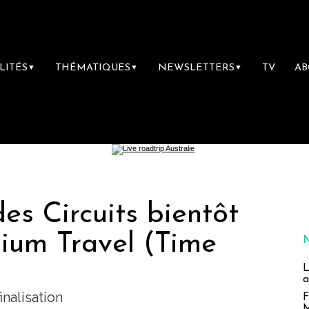
LITÉS
THÉMATIQUES
NEWSLETTERS
TV
A
▼
▼
▼
es Circuits bientôt
ium Travel (Time
L
a
nalisation
F
M