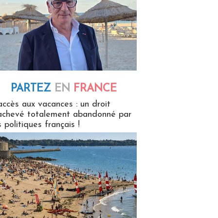
PARTEZ
EN
FRANCE
 en France
accès aux vacances : un droit
achevé totalement abandonné par
s politiques français !