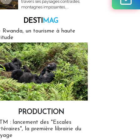
travers ses paysages contrastés,
montagnes imposantes,...
DESTI
MAG
MAG
 Rwanda, un tourisme à haute
titude
PRODUCTION
ion
TM : lancement des "Escales
ttéraires", la première librairie du
oyage