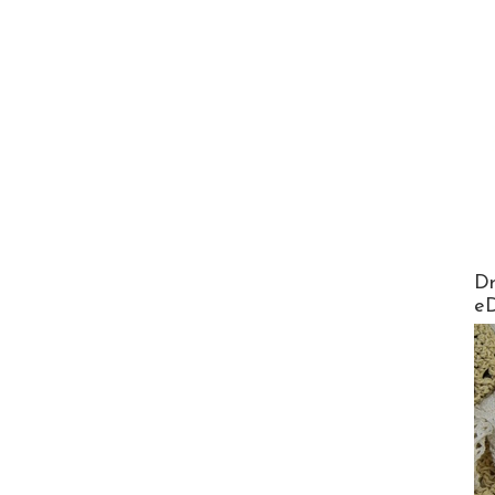
AirMa
Dr
e