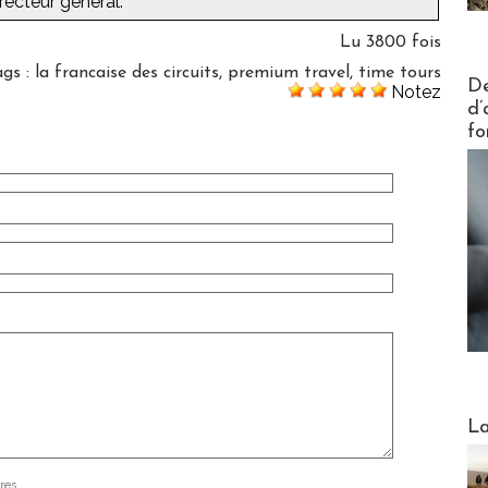
irecteur général.
Lu 3800 fois
ags
:
la francaise des circuits
,
premium travel
,
time tours
Actus V
De
Notez
d’
fo
Webinai
La
res