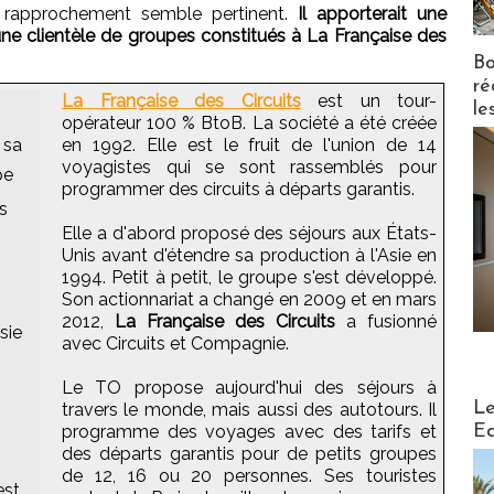
 rapprochement semble pertinent.
Il apporterait une
une clientèle de groupes constitués à La Française des
Bo
ré
La Française des Circuits
est un tour-
le
opérateur 100 % BtoB. La société a été créée
 sa
en 1992. Elle est le fruit de l'union de 14
voyagistes qui se sont rassemblés pour
pe
programmer des circuits à départs garantis.
s
Elle a d'abord proposé des séjours aux États-
Unis avant d'étendre sa production à l'Asie en
1994. Petit à petit, le groupe s'est développé.
Son actionnariat a changé en 2009 et en mars
2012,
La Française des Circuits
a fusionné
sie
avec Circuits et Compagnie.
Le TO propose aujourd'hui des séjours à
Distribu
Le
travers le monde, mais aussi des autotours. Il
Ed
programme des voyages avec des tarifs et
des départs garantis pour de petits groupes
de 12, 16 ou 20 personnes. Ses touristes
est