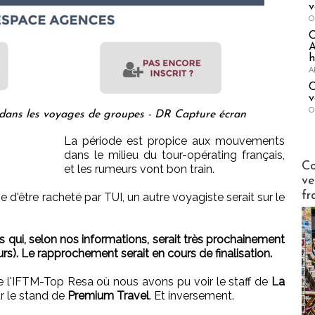
v
O
A
h
A
C
v
O
 dans les voyages de groupes - DR Capture écran
La période est propice aux mouvements
dans le milieu du tour-opérating français,
Publi-n
Co
et les rumeurs vont bon train.
ve
fr
 d'être racheté par TUI, un autre voyagiste serait sur le
its qui, selon nos informations, serait très prochainement
s). Le rapprochement serait en cours de finalisation.
de l'IFTM-Top Resa où nous avons pu voir le staff de
La
r le stand de
Premium Travel
. Et inversement.