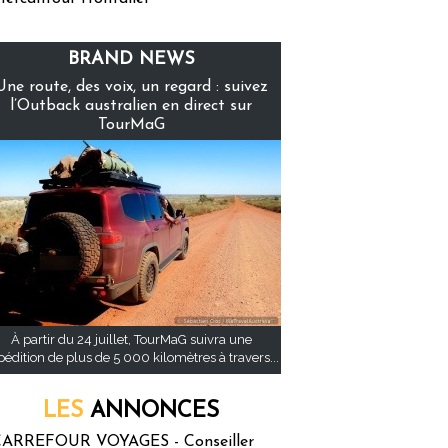
BRAND NEWS
Une route, des voix, un regard : suivez
l’Outback australien en direct sur
TourMaG
À partir du 24 juillet, TourMaG suivra une
pédition de plus de 5 000 kilomètres à travers...
LES
ANNONCES
ARREFOUR VOYAGES - Conseiller