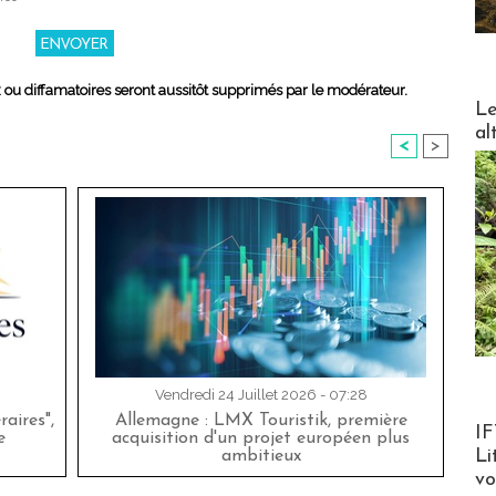
x ou diffamatoires seront aussitôt supprimés par le modérateur.
DESTI
Le
al
<
>
Vendredi 24 Juillet 2026 - 07:28
aires",
Allemagne : LMX Touristik, première
Product
IF
e
acquisition d'un projet européen plus
Li
ambitieux
v