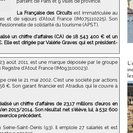
partent de Paris et 9 villes de province.
La Française des Circuits
est immatriculée au
es et de séjours d'Atout France (IM075110225). Son
ofessionnelle de solidarité du tourisme (APST).
réalisé un chiffre d'affaires (CA) de 18 543 400 € et un
. Elle est dirigée par Valérie Graves qui est président-
Partez
e 23 août 2011, est une marque déposée par le groupe
L’
au Registre d'Atout France (IM093100023).
in
le
upe créé le 21 mai 2002. C'est une société par actions
56 €. Son garant financier est Atradius qui le couvre à
alisé un chiffre d'affaires de 23,17 millions d'euros en
en 2013/2014. Son résultat net s'élève, lui, à 532 600
'exercice précédent.
Seine-Saint-Denis (93). Il emploie 27 salariés et est