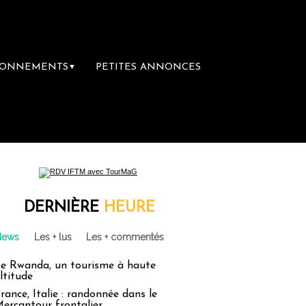
BONNEMENTS
PETITES ANNONCES
▼
DERNIÈRE
HEURE
News
Les + lus
Les + commentés
e Rwanda, un tourisme à haute
ltitude
rance, Italie : randonnée dans le
ercantour frontalier