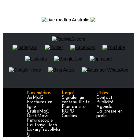
Nos médias
Légal
Utiles
AirMaG
Signaler un
Contact
Brochures en
contenu illicite
Publicité
ligne
Plan du site
Agenda
CruiseMaG
RGPD
La presse en
DestiMaG
Cookies
parle
Futuroscopie
La Travel Tech
LuxuryTravelMa
G