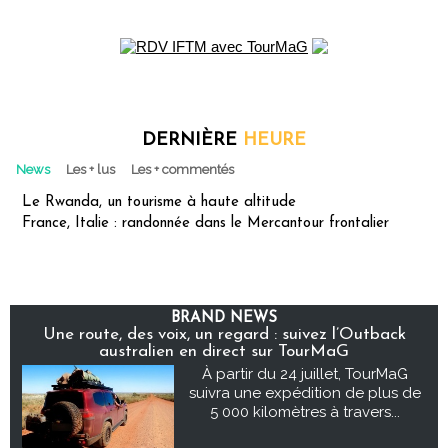
DERNIÈRE
HEURE
News
Les + lus
Les + commentés
Le Rwanda, un tourisme à haute altitude
France, Italie : randonnée dans le Mercantour frontalier
BRAND NEWS
Une route, des voix, un regard : suivez l’Outback
australien en direct sur TourMaG
À partir du 24 juillet, TourMaG
suivra une expédition de plus de
5 000 kilomètres à travers...