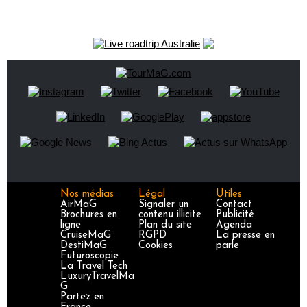
Nos médias
Légal
Utiles
AirMaG
Signaler un
Contact
Brochures en
contenu illicite
Publicité
ligne
Plan du site
Agenda
CruiseMaG
RGPD
La presse en
DestiMaG
Cookies
parle
Futuroscopie
La Travel Tech
LuxuryTravelMa
G
Partez en