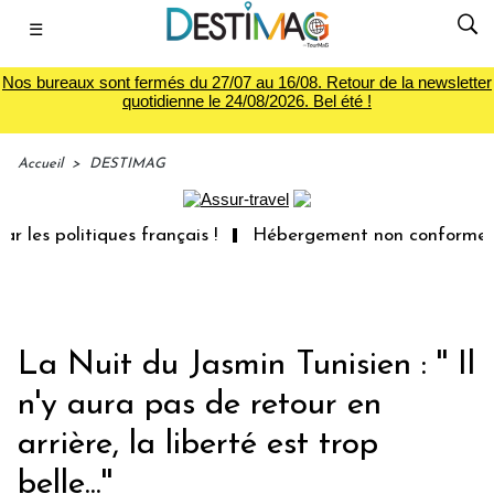
☰
Nos bureaux sont fermés du 27/07 au 16/08. Retour de la newsletter
quotidienne le 24/08/2026. Bel été !
Accueil
>
DESTIMAG
s politiques français !
Hébergement non conforme : les 
La Nuit du Jasmin Tunisien : '' Il
n'y aura pas de retour en
arrière, la liberté est trop
belle...''