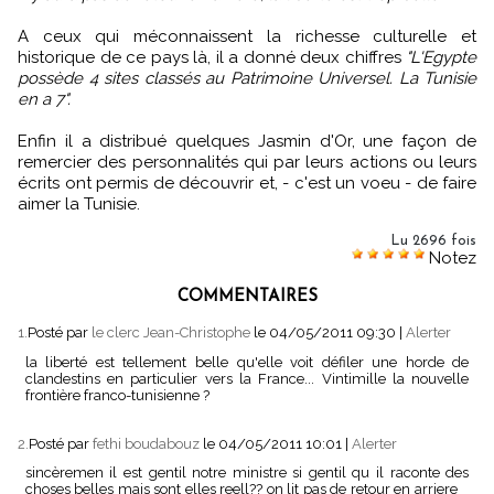
A ceux qui méconnaissent la richesse culturelle et
historique de ce pays là, il a donné deux chiffres
"L'Egypte
possède 4 sites classés au Patrimoine Universel. La Tunisie
en a 7".
Enfin il a distribué quelques Jasmin d'Or, une façon de
remercier des personnalités qui par leurs actions ou leurs
écrits ont permis de découvrir et, - c'est un voeu - de faire
aimer la Tunisie.
Lu 2696 fois
Notez
COMMENTAIRES
1.
Posté par
le clerc Jean-Christophe
le 04/05/2011 09:30
|
Alerter
la liberté est tellement belle qu'elle voit défiler une horde de
clandestins en particulier vers la France... Vintimille la nouvelle
frontière franco-tunisienne ?
2.
Posté par
fethi boudabouz
le 04/05/2011 10:01
|
Alerter
sincèremen il est gentil notre ministre si gentil qu il raconte des
choses belles mais sont elles reell?? on lit pas de retour en arriere _