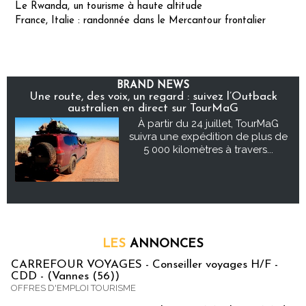
Le Rwanda, un tourisme à haute altitude
France, Italie : randonnée dans le Mercantour frontalier
BRAND NEWS
Une route, des voix, un regard : suivez l’Outback
australien en direct sur TourMaG
À partir du 24 juillet, TourMaG
suivra une expédition de plus de
5 000 kilomètres à travers...
LES
ANNONCES
CARREFOUR VOYAGES - Conseiller voyages H/F -
CDD - (Vannes (56))
OFFRES D'EMPLOI TOURISME