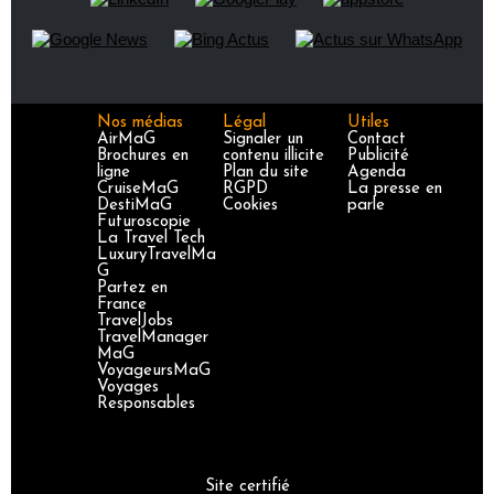
Nos médias
Légal
Utiles
AirMaG
Signaler un
Contact
Brochures en
contenu illicite
Publicité
ligne
Plan du site
Agenda
CruiseMaG
RGPD
La presse en
DestiMaG
Cookies
parle
Futuroscopie
La Travel Tech
LuxuryTravelMa
G
Partez en
France
TravelJobs
TravelManager
MaG
VoyageursMaG
Voyages
Responsables
Site certifié