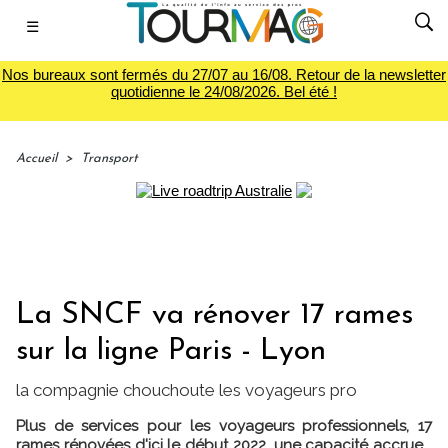
☰
Nos bureaux sont fermés du 27/07 au 16/08. Retour de la newsletter
quotidienne le 24/08/2026. Bel été !
Accueil
>
Transport
La SNCF va rénover 17 rames
sur la ligne Paris - Lyon
la compagnie chouchoute les voyageurs pro
Plus de services pour les voyageurs professionnels, 17
rames rénovées d'ici le début 2022, une capacité accrue...