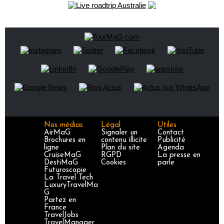
Nos médias
Légal
Utiles
AirMaG
Signaler un
Contact
Brochures en
contenu illicite
Publicité
ligne
Plan du site
Agenda
CruiseMaG
RGPD
La presse en
DestiMaG
Cookies
parle
Futuroscopie
La Travel Tech
LuxuryTravelMa
G
Partez en
France
TravelJobs
TravelManager