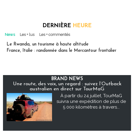
DERNIÈRE
HEURE
News
Les + lus
Les + commentés
Le Rwanda, un tourisme à haute altitude
France, Italie : randonnée dans le Mercantour frontalier
BRAND NEWS
Une route, des voix, un regard : suivez l’Outback
australien en direct sur TourMaG
À partir du 24 juillet, TourMaG
suivra une expédition de plus de
5 000 kilomètres à travers...