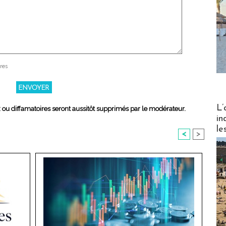
res
Partez
L’
x ou diffamatoires seront aussitôt supprimés par le modérateur.
in
le
<
>