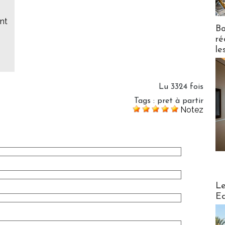
ent
Bo
ré
le
Lu 3324 fois
Tags
:
pret à partir
Notez
Distribu
Le
Ed