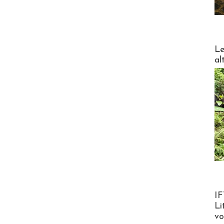
DESTI
Le
al
Product
IF
Li
v