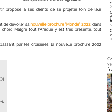
v
O
tir propose à ses clients de se projeter loin de leur
A
h
ent de dévoiler sa
nouvelle brochure "Monde" 2022,
dans
A
 choix. Malgré tout l'Afrique y est très présente, tout
C
v
O
 passant par les croisières, la nouvelle brochure 2022
Publi-n
Co
ve
fr
O]
-il