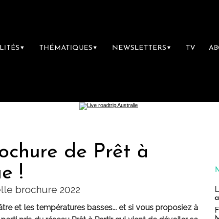
LITÉS
THÉMATIQUES
NEWSLETTERS
TV
A
▼
▼
▼
ochure de Prêt à
e !
elle brochure 2022
L
a
âtre et les températures basses... et si vous proposiez à
F
M