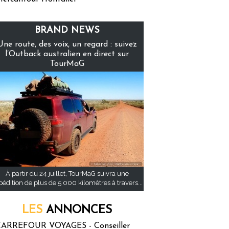
BRAND NEWS
Une route, des voix, un regard : suivez
l’Outback australien en direct sur
TourMaG
À partir du 24 juillet, TourMaG suivra une
pédition de plus de 5 000 kilomètres à travers...
LES
ANNONCES
ARREFOUR VOYAGES - Conseiller