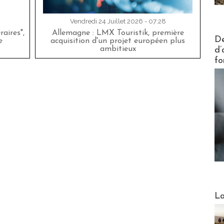
Vendredi 24 Juillet 2026 - 07:28
aires",
Allemagne : LMX Touristik, première
Actus V
De
e
acquisition d'un projet européen plus
ambitieux
d’
fo
Webinai
La