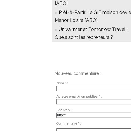
[ABO]
Prêt-à-Partir : le GIE maison devi
Manor Loisirs [ABO]
Univairmer et Tomorrow Travel :
Quels sont les repreneurs ?
Nouveau commentaire :
Nom * :
Adresse email (non publiée) * :
Site web :
Commentaire * :