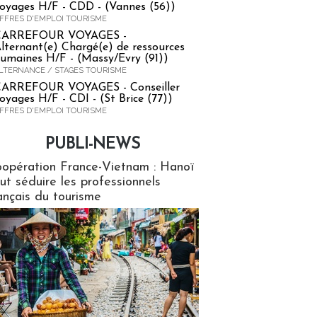
oyages H/F - CDD - (Vannes (56))
FFRES D'EMPLOI TOURISME
CARREFOUR VOYAGES -
lternant(e) Chargé(e) de ressources
umaines H/F - (Massy/Evry (91))
LTERNANCE / STAGES TOURISME
ARREFOUR VOYAGES - Conseiller
oyages H/F - CDI - (St Brice (77))
FFRES D'EMPLOI TOURISME
PUBLI-NEWS
ews
opération France-Vietnam : Hanoï
ut séduire les professionnels
ançais du tourisme