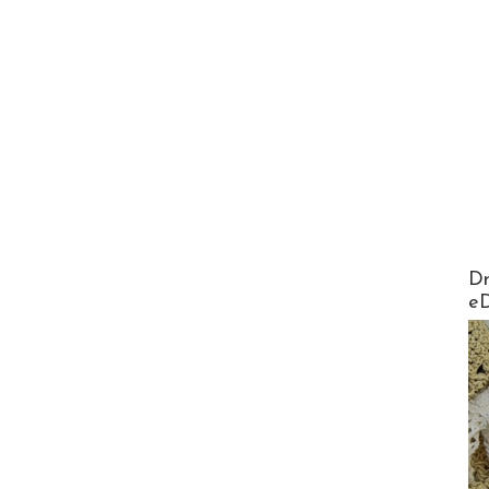
AirMa
Dr
e