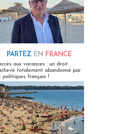
PARTEZ
EN
FRANCE
 en France
accès aux vacances : un droit
achevé totalement abandonné par
s politiques français !