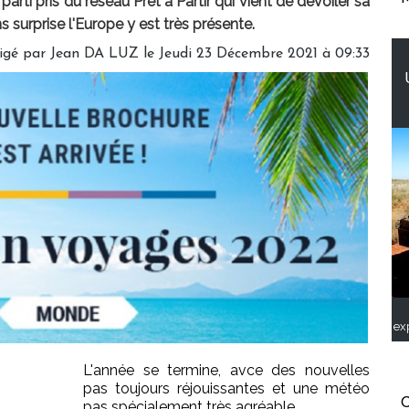
 parti pris du réseau Prêt à Partir qui vient de dévoiler sa
 surprise l'Europe y est très présente.
igé par
Jean DA LUZ
le Jeudi 23 Décembre 2021 à 09:33
ex
L'année se termine, avce des nouvelles
pas toujours réjouissantes et une météo
C
pas spécialement très agréable.