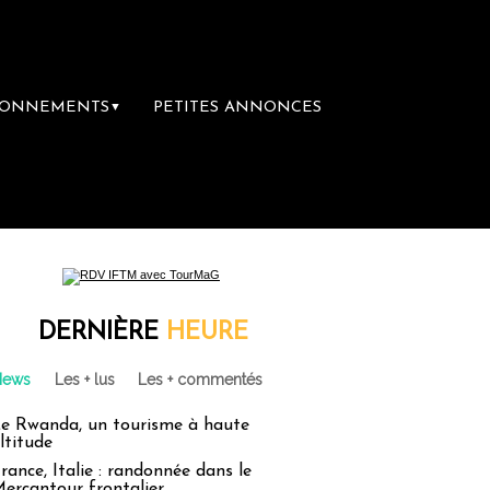
BONNEMENTS
PETITES ANNONCES
▼
DERNIÈRE
HEURE
News
Les + lus
Les + commentés
e Rwanda, un tourisme à haute
ltitude
rance, Italie : randonnée dans le
ercantour frontalier