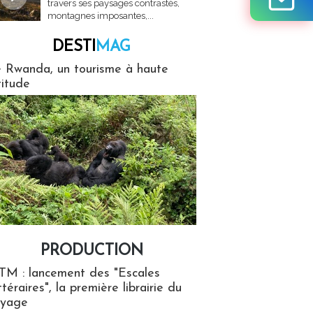
travers ses paysages contrastés,
montagnes imposantes,...
DESTI
MAG
MAG
 Rwanda, un tourisme à haute
titude
PRODUCTION
ion
TM : lancement des "Escales
ttéraires", la première librairie du
oyage