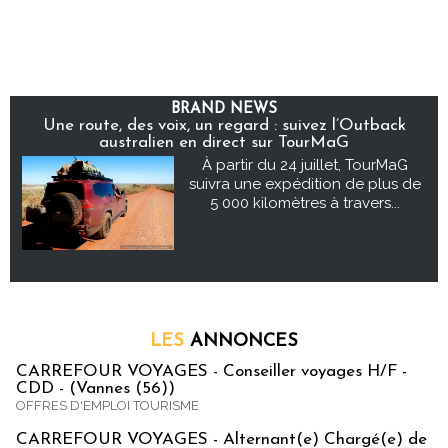
BRAND NEWS
Une route, des voix, un regard : suivez l’Outback
australien en direct sur TourMaG
À partir du 24 juillet, TourMaG
suivra une expédition de plus de
5 000 kilomètres à travers...
LES
ANNONCES
CARREFOUR VOYAGES - Conseiller voyages H/F -
CDD - (Vannes (56))
OFFRES D'EMPLOI TOURISME
CARREFOUR VOYAGES - Alternant(e) Chargé(e) de