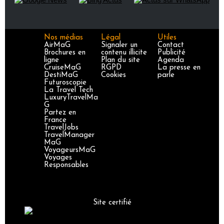
Nos médias
Légal
Utiles
AirMaG
Signaler un
Contact
Brochures en
contenu illicite
Publicité
ligne
Plan du site
Agenda
CruiseMaG
RGPD
La presse en
DestiMaG
Cookies
parle
Futuroscopie
La Travel Tech
LuxuryTravelMa
G
Partez en
France
TravelJobs
TravelManager
MaG
VoyageursMaG
Voyages
Responsables
Site certifié