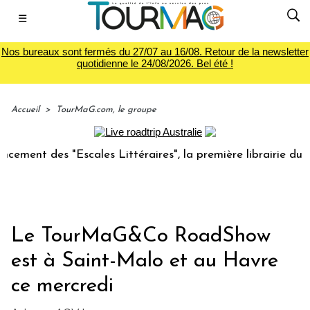
☰
Nos bureaux sont fermés du 27/07 au 16/08. Retour de la newsletter
quotidienne le 24/08/2026. Bel été !
Accueil
>
TourMaG.com, le groupe
des "Escales Littéraires", la première librairie du voyage
Le TourMaG&Co RoadShow
est à Saint-Malo et au Havre
ce mercredi