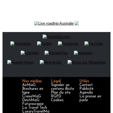
Nos médias
Légal
Utiles
AirMaG
Signaler un
Contact
Brochures en
contenu illicite
Publicité
ligne
Plan du site
Agenda
CruiseMaG
RGPD
La presse en
DestiMaG
Cookies
parle
Futuroscopie
La Travel Tech
LuxuryTravelMa