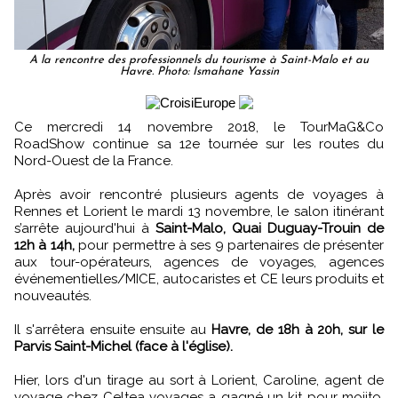
A la rencontre des professionnels du tourisme à Saint-Malo et au
Havre. Photo: Ismahane Yassin
Ce mercredi 14 novembre 2018, le TourMaG&Co
RoadShow continue sa 12e tournée sur les routes du
Nord-Ouest de la France.
Après avoir rencontré plusieurs agents de voyages à
Rennes et Lorient le mardi 13 novembre, le salon itinérant
s’arrête aujourd'hui à
Saint-Malo, Quai Duguay-Trouin de
12h à 14h,
pour permettre à ses 9 partenaires de présenter
aux tour-opérateurs, agences de voyages, agences
événementielles/MICE, autocaristes et CE leurs produits et
nouveautés.
Il s'arrêtera ensuite ensuite au
Havre, de 18h à 20h, sur le
Parvis Saint-Michel (face à l'église).
Hier, lors d'un tirage au sort à Lorient, Caroline, agent de
voyage chez Celtea voyages a gagné un kit pour mojito,