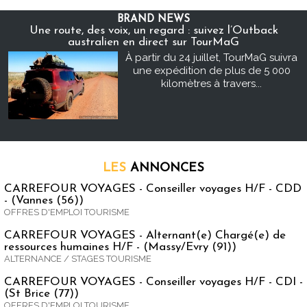
BRAND NEWS
Une route, des voix, un regard : suivez l’Outback
australien en direct sur TourMaG
À partir du 24 juillet, TourMaG suivra
une expédition de plus de 5 000
kilomètres à travers...
LES
ANNONCES
CARREFOUR VOYAGES - Conseiller voyages H/F - CDD
- (Vannes (56))
OFFRES D'EMPLOI TOURISME
CARREFOUR VOYAGES - Alternant(e) Chargé(e) de
ressources humaines H/F - (Massy/Evry (91))
ALTERNANCE / STAGES TOURISME
CARREFOUR VOYAGES - Conseiller voyages H/F - CDI -
(St Brice (77))
OFFRES D'EMPLOI TOURISME