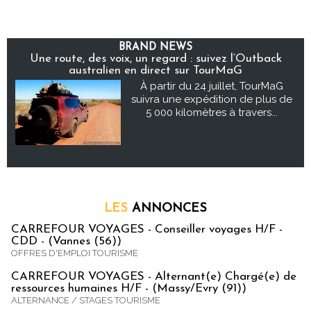
BRAND NEWS
Une route, des voix, un regard : suivez l’Outback
australien en direct sur TourMaG
À partir du 24 juillet, TourMaG
suivra une expédition de plus de
5 000 kilomètres à travers...
LES
ANNONCES
CARREFOUR VOYAGES - Conseiller voyages H/F -
CDD - (Vannes (56))
OFFRES D'EMPLOI TOURISME
CARREFOUR VOYAGES - Alternant(e) Chargé(e) de
ressources humaines H/F - (Massy/Evry (91))
ALTERNANCE / STAGES TOURISME