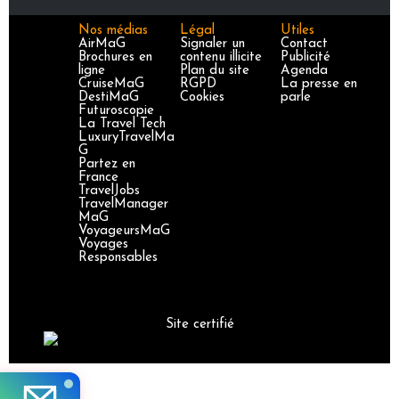
Nos médias
Légal
Utiles
AirMaG
Signaler un
Contact
Brochures en
contenu illicite
Publicité
ligne
Plan du site
Agenda
CruiseMaG
RGPD
La presse en
DestiMaG
Cookies
parle
Futuroscopie
La Travel Tech
LuxuryTravelMa
G
Partez en
France
TravelJobs
TravelManager
MaG
VoyageursMaG
Voyages
Responsables
Site certifié