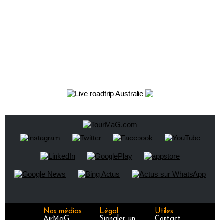
Nos médias
Légal
Utiles
AirMaG
Signaler un
Contact