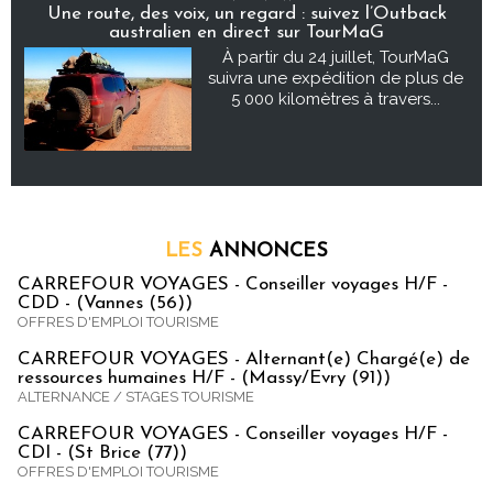
Une route, des voix, un regard : suivez l’Outback
australien en direct sur TourMaG
À partir du 24 juillet, TourMaG
suivra une expédition de plus de
5 000 kilomètres à travers...
LES
ANNONCES
CARREFOUR VOYAGES - Conseiller voyages H/F -
CDD - (Vannes (56))
OFFRES D'EMPLOI TOURISME
CARREFOUR VOYAGES - Alternant(e) Chargé(e) de
ressources humaines H/F - (Massy/Evry (91))
ALTERNANCE / STAGES TOURISME
CARREFOUR VOYAGES - Conseiller voyages H/F -
CDI - (St Brice (77))
OFFRES D'EMPLOI TOURISME