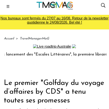
☰
Nos bureaux sont fermés du 27/07 au 16/08. Retour de la newsletter
quotidienne le 24/08/2026. Bel été !
Accueil
>
TravelManagerMaG
cement des "Escales Littéraires", la première librairie du v
Le premier "Golfday du voyage
d’affaires by CDS" a tenu
toutes ses promesses