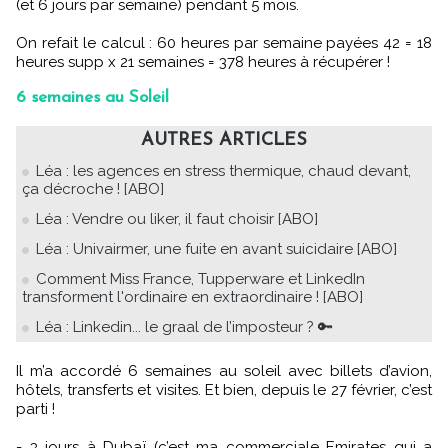
(et 6 jours par semaine) pendant 5 mois.
On refait le calcul : 60 heures par semaine payées 42 = 18
heures supp x 21 semaines = 378 heures à récupérer !
6 semaines au Soleil
AUTRES ARTICLES
Léa : les agences en stress thermique, chaud devant,
ça décroche ! [ABO]
Léa : Vendre ou liker, il faut choisir [ABO]
Léa : Univairmer, une fuite en avant suicidaire [ABO]
Comment Miss France, Tupperware et LinkedIn
transforment l'ordinaire en extraordinaire ! [ABO]
Léa : Linkedin... le graal de l’imposteur ? 🔑
Il m’a accordé 6 semaines au soleil avec billets d’avion,
hôtels, transferts et visites. Et bien, depuis le 27 février, c’est
parti !
- 3 jours à Dubaï (c’est ma commerciale Emirates qui a