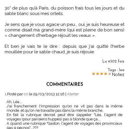
30° de plus qu’à Paris, du poisson frais tous les jours et du
sable blanc sous mes orteils.
Je sens que je vous agace un peu… oui, je suis heureuse et
comme disait ma grand-mère (qui est pleine de bon sens)
« changement d’herbage réjouit les veaux ».
Et ben je vais te le dire : depuis que j‘ai quitté l’herbe
mouillée pour le sable chaud, je suis réjouie.
Lu 4302 fois
Tags
:
lea
Notez
COMMENTAIRES
1.
Posté par
cri
le 29/03/2013 12:16
|
Alerter
Ah, Léa...
J'ai franchement l'impression qu'on ne vit pas dans le même
monde. et qu'on ne travaille pas dans la même branche..
En fait la rubrique devrait peut être s’appeler "Léa, l'agent de
voyages (pour parisiens huppés) pas si blonde que ça...
A quand une rubrique "Gaston, l'agent de voyages des provinciaux
pas si pecnos"...???