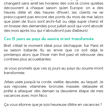
changent sans arrêt les horaires des vols (à croire qu’elles
découvrent à chaque saison qu’en Europe, on a des
heures d’été et des heures d’hiver), les clients ne se
préoccupent pas encore des ponts du mois de mai (alors
que plein de trucs sont archi-full ou déjà super chers) et
on brasse des demandes pour juillet-août qui vont aboutir
des mois après (ou qui n‘aboutiront pas d’ailleurs).
Ces 15 jours au pays du sourire m’ont transformée
Bref, c’était le moment idéal pour s’échapper, fuir Paris et
sa saison bâtarde (tu as envie que ce soit déjà le
printemps alors que l’hiver n’en finit pas) et retrouver des
contrées plus accueillantes.
Je vous promets que ces 15 jours au pays du sourire m’ont
transformée.
J’étais usée jusqu’à la corde, vieillie, épuisée, au taquet. Je
suis reposée, vitaminée, bronzée, massée, délassée et
prête à attaquer dès demain la deuxième étape de mes
vacances avec mon Nico.
Ça vous étonne que je sois heureuse d’être en vacances ?