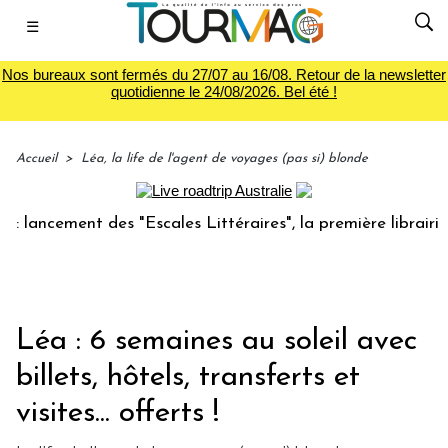
☰
Nos bureaux sont fermés du 27/07 au 16/08. Retour de la newsletter
quotidienne le 24/08/2026. Bel été !
Accueil
>
Léa, la life de l'agent de voyages (pas si) blonde
ement des "Escales Littéraires", la première librairie du vo
Léa : 6 semaines au soleil avec
billets, hôtels, transferts et
visites... offerts !