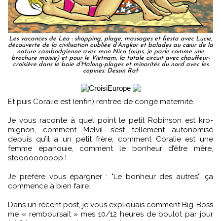
Les vacances de Léa : shopping, plage, massages et fiesta avec Lucie,
découverte de la civilisation oubliée d’Angkor et balades au cœur de la
nature cambodgienne avec mon Nico (oups, je parle comme une
brochure moisie) et pour le Vietnam, la totale circuit avec chauffeur-
croisière dans le baie d’Halong-plages et minorités du nord avec les
copines. Dessin Raf
Et puis Coralie est (enfin) rentrée de congé maternité.
Je vous raconte à quel point le petit Robinson est kro-
mignon, comment Melvil s’est tellement autonomisé
depuis qu’il a un petit frère, comment Coralie est une
femme épanouie, comment le bonheur d’être mère,
stooooooooop !
Je préfère vous épargner : "Le bonheur des autres", ça
commence à bien faire.
Dans un récent post, je vous expliquais comment Big-Boss
me « remboursait » mes 10/12 heures de boulot par jour