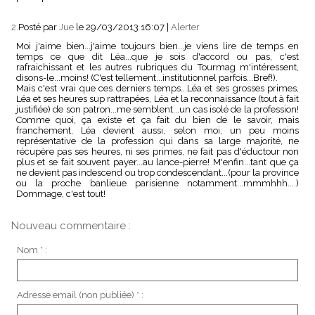
2.
Posté par
Jue
le 29/03/2013 16:07
|
Alerter
Moi j'aime bien...j'aime toujours bien...je viens lire de temps en
temps ce que dit Léa...que je sois d'accord ou pas, c'est
rafraichissant et les autres rubriques du Tourmag m'intéressent,
disons-le...moins! (C'est tellement...institutionnel parfois...Bref!).
Mais c'est vrai que ces derniers temps...Léa et ses grosses primes,
Léa et ses heures sup rattrapées, Léa et la reconnaissance (tout à fait
justifiée) de son patron...me semblent...un cas isolé de la profession!
Comme quoi, ça existe et ça fait du bien de le savoir, mais
franchement, Léa devient aussi, selon moi, un peu moins
représentative de la profession qui dans sa large majorité, ne
récupère pas ses heures, ni ses primes, ne fait pas d'éductour non
plus et se fait souvent payer...au lance-pierre! M'enfin...tant que ça
ne devient pas indescend ou trop condescendant...(pour la province
ou la proche banlieue parisienne notamment...mmmhhh....)
Dommage, c'est tout!
Nouveau commentaire :
Nom * :
Adresse email (non publiée) * :