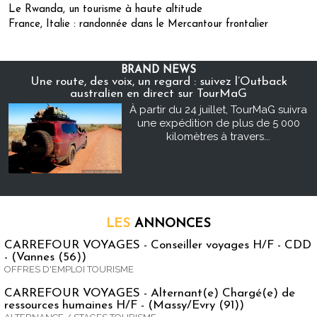
Le Rwanda, un tourisme à haute altitude
France, Italie : randonnée dans le Mercantour frontalier
BRAND NEWS
Une route, des voix, un regard : suivez l’Outback
australien en direct sur TourMaG
À partir du 24 juillet, TourMaG suivra
une expédition de plus de 5 000
kilomètres à travers...
LES
ANNONCES
CARREFOUR VOYAGES - Conseiller voyages H/F - CDD
- (Vannes (56))
OFFRES D'EMPLOI TOURISME
CARREFOUR VOYAGES - Alternant(e) Chargé(e) de
ressources humaines H/F - (Massy/Evry (91))