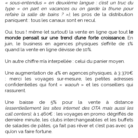
« sous-entendus » en deuxième langue : c’est un truc du
type « on part en vacances ou on garde la thune pour
refaire la salle de bains ? »)
, les pros de la distribution
paniquent : tous les canaux sont en recul.
Oui, tous ! même (et surtout) la vente en ligne que tout
le
monde pensait sur une trend d’une forte croissance.
En
juin, le business en agences physiques s’effrite de 1%
quand la vente en ligne dévisse de 10%.
Un autre chiffre m’a interpellée : celui du panier moyen.
Une augmentation de 4% en agences physiques, à 3 370€
: merci les voyages sur-mesure, les petites adresses
confidentielles qui font «
waouh
» et les conseillers qui
rassurent.
Une baisse de 5% pour la vente à distance
(essentiellement les sites internet des OTA mais aussi les
call centers)
, à 1 460€ : les voyages en promo dégriffés de
dernière minute, les clubs interchangeables et les buffets
de salades de pâtes, ça fait pas rêver et c’est pas avec ça
qu’on va faire fortune.