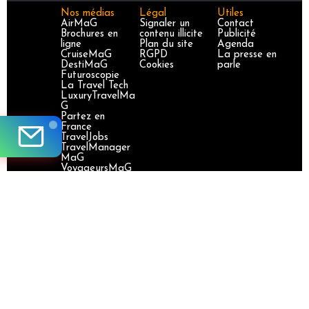
Nos médias
Légal
Utiles
AirMaG
Signaler un
Contact
Brochures en
contenu illicite
Publicité
ligne
Plan du site
Agenda
CruiseMaG
RGPD
La presse en
DestiMaG
Cookies
parle
Futuroscopie
La Travel Tech
LuxuryTravelMa
G
Partez en
France
TravelJobs
TravelManager
MaG
VoyageursMaG
Voyages
Responsables
Site certifié