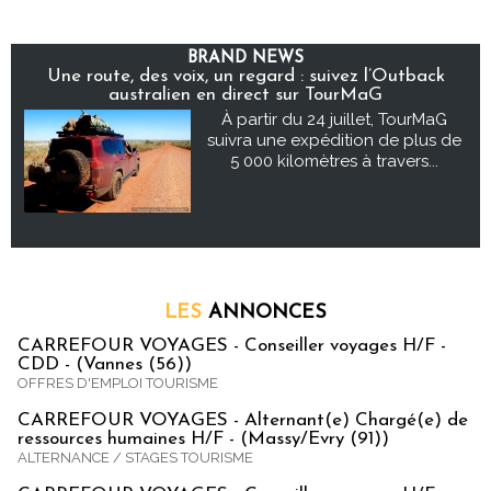
BRAND NEWS
Une route, des voix, un regard : suivez l’Outback
australien en direct sur TourMaG
À partir du 24 juillet, TourMaG
suivra une expédition de plus de
5 000 kilomètres à travers...
LES
ANNONCES
CARREFOUR VOYAGES - Conseiller voyages H/F -
CDD - (Vannes (56))
OFFRES D'EMPLOI TOURISME
CARREFOUR VOYAGES - Alternant(e) Chargé(e) de
ressources humaines H/F - (Massy/Evry (91))
ALTERNANCE / STAGES TOURISME