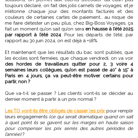
toujours déclaré, on fait des jolis carnets de voyages, et je
m’étonne chaque jour des montants facturés et des
couleurs de certaines cartes de paiement… au risque de
me faire détester un peu plus, chez Big-Boss Voyages, ça
fait un moment qu’on sait qu’on sera
en hausse à l’été 2025
par rapport à l’été 2024
. Pour les départs de l’été, par
rapport au 30 juin 2024, on est déjà à +18%.
Et maintenant que les résultats du bac sont publiés, que
les écoles sont fermées, que chaque vendredi, on va voir
des hordes de travailleurs quitter pour 2, 3 voire 4
semaines leurs collègues, qu’on est passé de 40° à 15° à
Paris en 4 jours, ça va peut-être motiver certains pour
partir, non ?
Que va-t-il se passer ? Les clients vont-ils se décider au
dernier moment à partir à un prix normal ?
Les TO vont-ils être obligés de casser les prix
pour remplir
leurs engagements
(ce qui serait dramatique quand on sait
à quel point ils se gavent sur les marges en haute saison
pour compenser les prix serrés des autres périodes de
l’année)
?