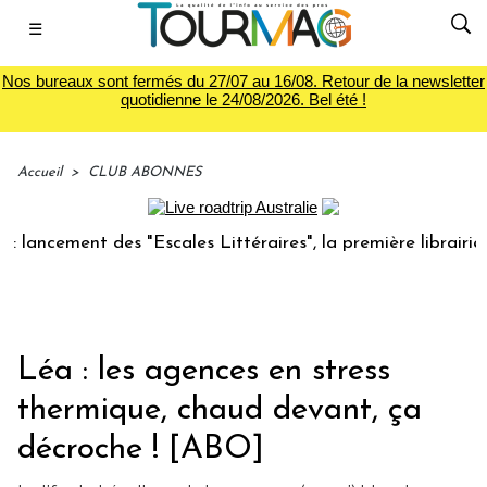
☰
Nos bureaux sont fermés du 27/07 au 16/08. Retour de la newsletter
quotidienne le 24/08/2026. Bel été !
Accueil
>
CLUB ABONNES
ent des "Escales Littéraires", la première librairie du voya
Léa : les agences en stress
thermique, chaud devant, ça
décroche ! [ABO]