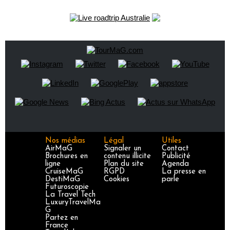
Nos médias
Légal
Utiles
AirMaG
Signaler un
Contact
Brochures en
contenu illicite
Publicité
ligne
Plan du site
Agenda
CruiseMaG
RGPD
La presse en
DestiMaG
Cookies
parle
Futuroscopie
La Travel Tech
LuxuryTravelMa
G
Partez en
France