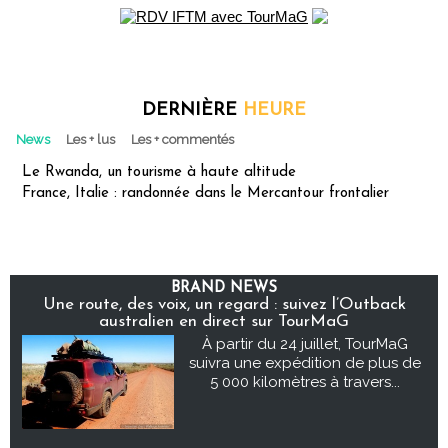
DERNIÈRE
HEURE
News
Les + lus
Les + commentés
Le Rwanda, un tourisme à haute altitude
France, Italie : randonnée dans le Mercantour frontalier
BRAND NEWS
Une route, des voix, un regard : suivez l’Outback
australien en direct sur TourMaG
À partir du 24 juillet, TourMaG
suivra une expédition de plus de
5 000 kilomètres à travers...