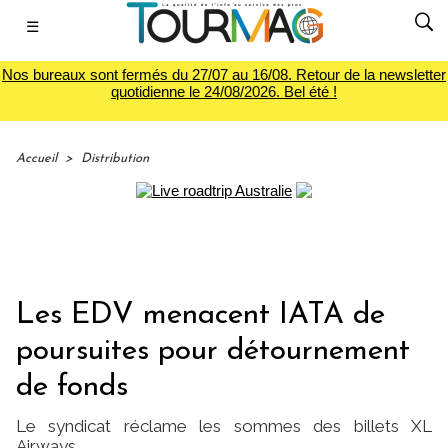
☰
Nos bureaux sont fermés du 27/07 au 16/08. Retour de la newsletter
quotidienne le 24/08/2026. Bel été !
Accueil
>
Distribution
Les EDV menacent IATA de
poursuites pour détournement
de fonds
Le syndicat réclame les sommes des billets XL
Airways