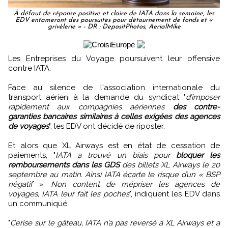
À défaut de réponse positive et claire de IATA dans la semaine, les
EDV entameront des poursuites pour détournement de fonds et «
grivèlerie » - DR : DepositPhotos, AerialMike
Les Entreprises du Voyage poursuivent leur offensive
contre IATA.
Face au silence de l'association internationale du
transport aérien à la demande du syndicat "
d’imposer
rapidement aux compagnies aériennes
des contre-
garanties bancaires similaires à celles exigées des agences
de voyages
", les EDV ont décidé de riposter.
Et alors que XL Airways est en état de cessation de
paiements, "
IATA a trouvé un biais pour
bloquer les
remboursements dans les GDS
des billets XL Airways le 20
septembre au matin. Ainsi IATA écarte le risque d’un « BSP
négatif ». Non content de mépriser les agences de
voyages, IATA leur fait les poches
", indiquent les EDV dans
un communiqué.
"
Cerise sur le gâteau, IATA n’a pas reversé à XL Airways et a