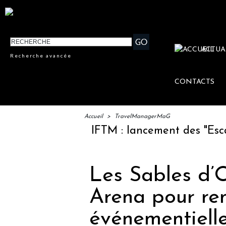
ACTUA
Recherche avancée
CONTACTS
Accueil
>
TravelManagerMaG
IFTM : lancement des "Escales Littérai
Les Sables d’O
Arena pour ren
événementiell