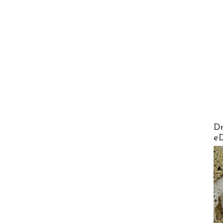
AirMa
Dr
e