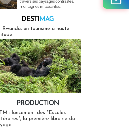
travers ses paysages contrastés,
montagnes imposantes,...
DESTI
MAG
MAG
 Rwanda, un tourisme à haute
titude
PRODUCTION
ion
TM : lancement des "Escales
ttéraires", la première librairie du
oyage