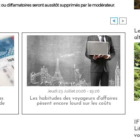
x ou diffamatoires seront aussitôt supprimés par le modérateur.
<
>
DESTI
Le
al
Jeudi 23 Juillet 2026 - 19:26
as
Les habitudes des voyageurs d'affaires
de
pèsent encore lourd sur les coûts
Product
IF
Li
v