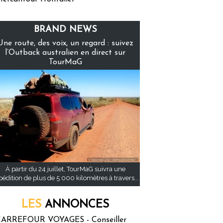
BRAND NEWS
Une route, des voix, un regard : suivez
l’Outback australien en direct sur
TourMaG
À partir du 24 juillet, TourMaG suivra une
pédition de plus de 5 000 kilomètres à travers...
LES
ANNONCES
ARREFOUR VOYAGES - Conseiller