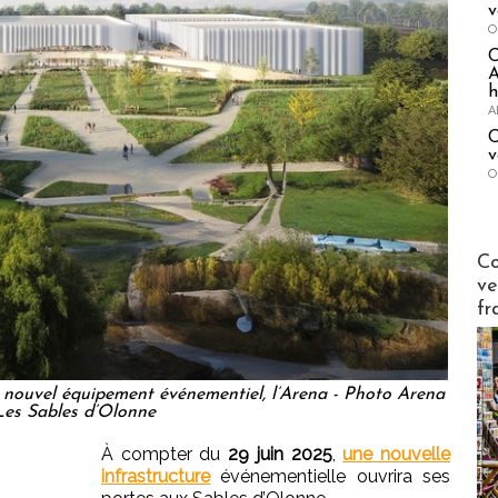
v
O
A
h
A
C
v
O
Publi-n
Co
ve
fr
n nouvel équipement événementiel, l’Arena - Photo Arena
Les Sables d’Olonne
À compter du
29 juin 2025
,
une nouvelle
infrastructure
événementielle ouvrira ses