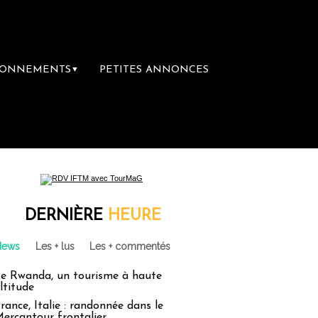
BONNEMENTS
PETITES ANNONCES
▼
oupe Sainte-Claire rachète Eden Tour
L’a
DERNIÈRE
HEURE
News
Les + lus
Les + commentés
e Rwanda, un tourisme à haute
ltitude
rance, Italie : randonnée dans le
ercantour frontalier