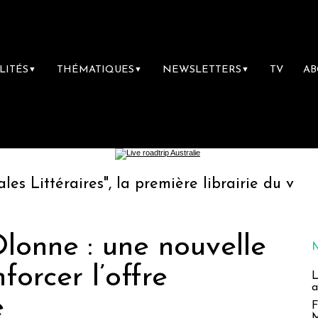
LITÉS
THÉMATIQUES
NEWSLETTERS
TV
A
▼
▼
▼
res", la première librairie du voyage
Le gr
lonne : une nouvelle
forcer l’offre
L
a
e
F
M