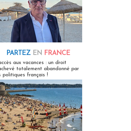
PARTEZ
EN
FRANCE
 en France
accès aux vacances : un droit
achevé totalement abandonné par
s politiques français !