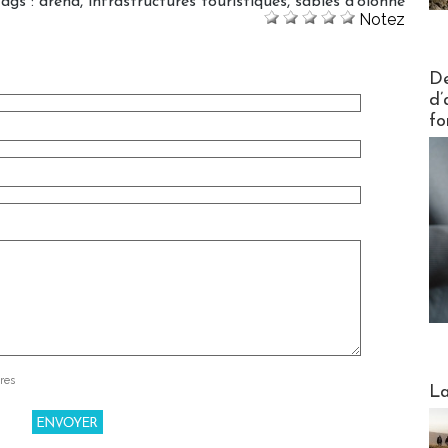
Tags
:
arena
,
infrastructures touristiques
,
sables d'olonne
Notez
Actus V
De
d’
fo
res
Webinai
La