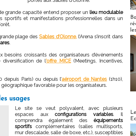
portes aux Sables d’Olonne.
 de grande capacité entend proposer un
lieu modulable
Bo
s sportifs et manifestations professionnelles dans un
ré
orêt.
le
 grande plage des
Sables d’Olonne,
l’Arena s’inscrit dans
ares
.
 aux besoins croissants des organisateurs d’événements
diversification de l
’offre MICE
(Meetings, Incentives,
 depuis Paris) ou depuis l’
aéroport de Nantes
(1h10),
t géographique favorable pour les organisateurs.
les usages
Le site se veut polyvalent, avec plusieurs
Distribu
Le
espaces aux
configurations variables
. Il
Ed
comprendra également des
équipements
sportifs
complémentaires (salles multisports,
mur d’escalade, salle de boxe, etc.), susceptibles