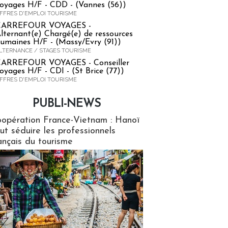
oyages H/F - CDD - (Vannes (56))
FFRES D'EMPLOI TOURISME
CARREFOUR VOYAGES -
lternant(e) Chargé(e) de ressources
umaines H/F - (Massy/Evry (91))
LTERNANCE / STAGES TOURISME
ARREFOUR VOYAGES - Conseiller
oyages H/F - CDI - (St Brice (77))
FFRES D'EMPLOI TOURISME
PUBLI-NEWS
ews
opération France-Vietnam : Hanoï
ut séduire les professionnels
ançais du tourisme