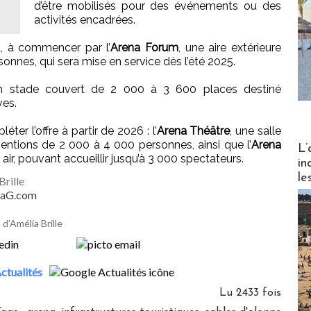
d’être mobilisés pour des événements ou des
activités encadrées.
t, à commencer par l’
Arena Forum
, une aire extérieure
sonnes, qui sera mise en service dès l’été 2025.
n stade couvert de 2 000 à 3 600 places destiné
ves.
er l’offre à partir de 2026 : l’
Arena Théâtre
, une salle
Partez
ntions de 2 000 à 4 000 personnes, ainsi que l’
Arena
L’
 air, pouvant accueillir jusqu’à 3 000 spectateurs.
in
le
Brille
MaG.com
 d'Amélia Brille
ctualités
Lu 2433 fois