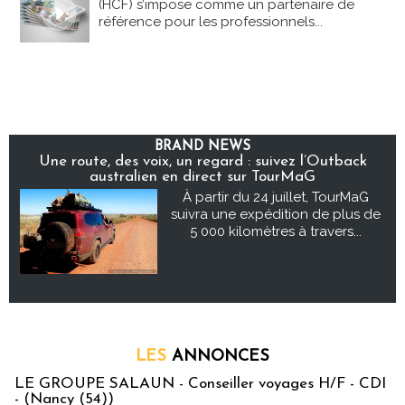
(HCF) s’impose comme un partenaire de
référence pour les professionnels...
BRAND NEWS
Une route, des voix, un regard : suivez l’Outback
australien en direct sur TourMaG
À partir du 24 juillet, TourMaG
suivra une expédition de plus de
5 000 kilomètres à travers...
LES
ANNONCES
LE GROUPE SALAUN - Conseiller voyages H/F - CDI
- (Nancy (54))