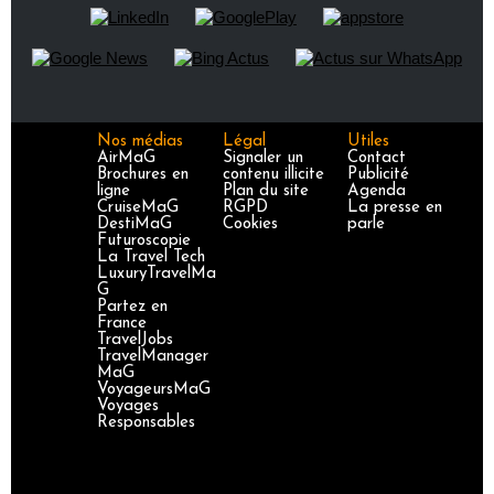
Nos médias
Légal
Utiles
AirMaG
Signaler un
Contact
Brochures en
contenu illicite
Publicité
ligne
Plan du site
Agenda
CruiseMaG
RGPD
La presse en
DestiMaG
Cookies
parle
Futuroscopie
La Travel Tech
LuxuryTravelMa
G
Partez en
France
TravelJobs
TravelManager
MaG
VoyageursMaG
Voyages
Responsables