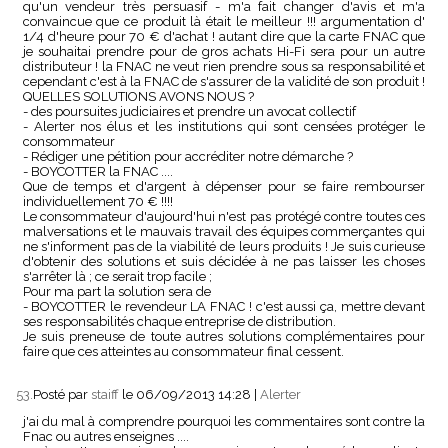
qu'un vendeur très persuasif - m'a fait changer d'avis et m'a
convaincue que ce produit là était le meilleur !!! argumentation d'
1/4 d'heure pour 70 € d'achat ! autant dire que la carte FNAC que
je souhaitai prendre pour de gros achats Hi-Fi sera pour un autre
distributeur ! la FNAC ne veut rien prendre sous sa responsabilité et
cependant c'est à la FNAC de s'assurer de la validité de son produit !
QUELLES SOLUTIONS AVONS NOUS ?
- des poursuites judiciaires et prendre un avocat collectif
- Alerter nos élus et les institutions qui sont censées protéger le
consommateur
- Rédiger une pétition pour accréditer notre démarche ?
- BOYCOTTER la FNAC ....
Que de temps et d'argent à dépenser pour se faire rembourser
individuellement 70 € !!!!
Le consommateur d'aujourd'hui n'est pas protégé contre toutes ces
malversations et le mauvais travail des équipes commerçantes qui
ne s'informent pas de la viabilité de leurs produits ! Je suis curieuse
d'obtenir des solutions et suis décidée à ne pas laisser les choses
s'arrêter là ; ce serait trop facile ;
Pour ma part la solution sera de
- BOYCOTTER le revendeur LA FNAC ! c'est aussi ça, mettre devant
ses responsabilités chaque entreprise de distribution.
Je suis preneuse de toute autres solutions complémentaires pour
faire que ces atteintes au consommateur final cessent.
53.
Posté par
staiff
le 06/09/2013 14:28
|
Alerter
j'ai du mal à comprendre pourquoi les commentaires sont contre la
Fnac ou autres enseignes ....