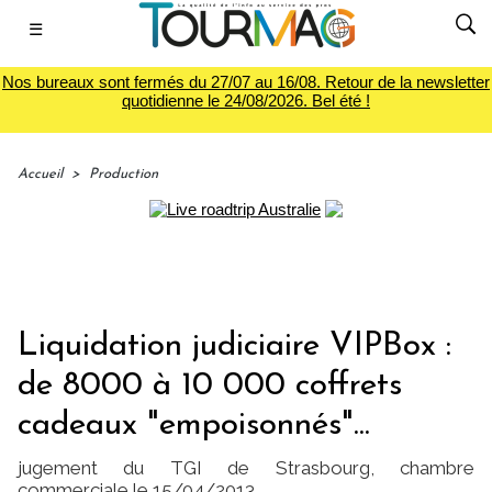
☰
Nos bureaux sont fermés du 27/07 au 16/08. Retour de la newsletter
quotidienne le 24/08/2026. Bel été !
Accueil
>
Production
Liquidation judiciaire VIPBox :
de 8000 à 10 000 coffrets
cadeaux "empoisonnés"...
jugement du TGI de Strasbourg, chambre
commerciale le 15/04/2013