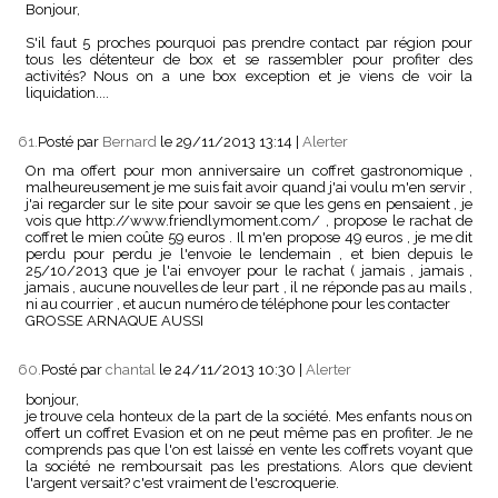
Bonjour,
S'il faut 5 proches pourquoi pas prendre contact par région pour
tous les détenteur de box et se rassembler pour profiter des
activités? Nous on a une box exception et je viens de voir la
liquidation....
61.
Posté par
Bernard
le 29/11/2013 13:14
|
Alerter
On ma offert pour mon anniversaire un coffret gastronomique ,
malheureusement je me suis fait avoir quand j'ai voulu m'en servir ,
j'ai regarder sur le site pour savoir se que les gens en pensaient , je
vois que http://www.friendlymoment.com/ , propose le rachat de
coffret le mien coûte 59 euros . Il m'en propose 49 euros , je me dit
perdu pour perdu je l'envoie le lendemain , et bien depuis le
25/10/2013 que je l'ai envoyer pour le rachat ( jamais , jamais ,
jamais , aucune nouvelles de leur part , il ne réponde pas au mails ,
ni au courrier , et aucun numéro de téléphone pour les contacter
GROSSE ARNAQUE AUSSI
60.
Posté par
chantal
le 24/11/2013 10:30
|
Alerter
bonjour,
je trouve cela honteux de la part de la société. Mes enfants nous on
offert un coffret Evasion et on ne peut même pas en profiter. Je ne
comprends pas que l'on est laissé en vente les coffrets voyant que
la société ne remboursait pas les prestations. Alors que devient
l'argent versait? c'est vraiment de l'escroquerie.