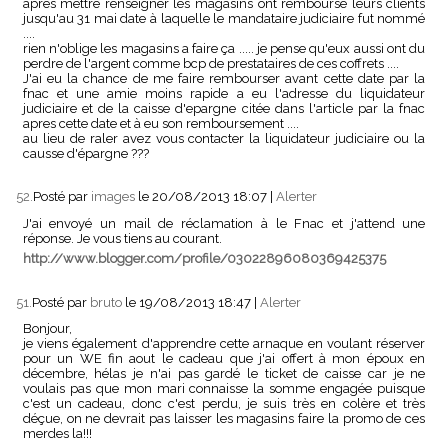
après mettre renseigner les magasins ont remboursé leurs clients
jusqu'au 31 mai date à laquelle le mandataire judiciaire fut nommé
....
rien n'oblige les magasins a faire ça ..... je pense qu'eux aussi ont du
perdre de l'argent comme bcp de prestataires de ces coffrets ....
J'ai eu la chance de me faire rembourser avant cette date par la
fnac et une amie moins rapide a eu l'adresse du liquidateur
judiciaire et de la caisse d'epargne citée dans l'article par la fnac
apres cette date et à eu son remboursement ....
au lieu de raler avez vous contacter la liquidateur judiciaire ou la
causse d'épargne ???
52.
Posté par
images
le 20/08/2013 18:07
|
Alerter
J'ai envoyé un mail de réclamation à le Fnac et j'attend une
réponse. Je vous tiens au courant.
http://www.blogger.com/profile/03022896080369425375
51.
Posté par
bruto
le 19/08/2013 18:47
|
Alerter
Bonjour,
je viens également d'apprendre cette arnaque en voulant réserver
pour un WE fin aout le cadeau que j'ai offert à mon époux en
décembre, hélas je n'ai pas gardé le ticket de caisse car je ne
voulais pas que mon mari connaisse la somme engagée puisque
c'est un cadeau, donc c'est perdu, je suis très en colère et très
déçue, on ne devrait pas laisser les magasins faire la promo de ces
merdes la!!!