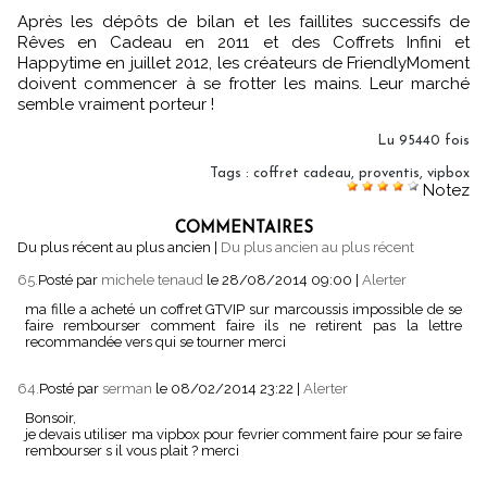
Après les dépôts de bilan et les faillites successifs de
Rêves en Cadeau en 2011 et des Coffrets Infini et
Happytime en juillet 2012, les créateurs de FriendlyMoment
doivent commencer à se frotter les mains. Leur marché
semble vraiment porteur !
Lu 95440 fois
Tags
:
coffret cadeau
,
proventis
,
vipbox
Notez
COMMENTAIRES
Du plus récent au plus ancien
|
Du plus ancien au plus récent
65.
Posté par
michele tenaud
le 28/08/2014 09:00
|
Alerter
ma fille a acheté un coffret GTVIP sur marcoussis impossible de se
faire rembourser comment faire ils ne retirent pas la lettre
recommandée vers qui se tourner merci
64.
Posté par
serman
le 08/02/2014 23:22
|
Alerter
Bonsoir,
je devais utiliser ma vipbox pour fevrier comment faire pour se faire
rembourser s il vous plait ? merci