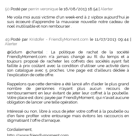
50.
Posté par
perrin veronique
le 16/08/2013 18:54
|
Alerter
Me voila moi aussi victime d'un week-end à 2 vipbox aujourd'hui je
suis ècoeuré d'apprendre la mauvaise nouvelle notre cadeau de
noel inutilisable et non rembourser .
49.
Posté par
Kristofer - FriendlyMoment.com
le 11/07/2013 09:44
|
Alerter
@Gdum @chantal : La politique de rachat de la société
FriendlyMoment.com n'a jamais changé au fil du temps et a
toujours proposé de racheter les coffrets des sociétés ayant fait
faillite à prix coûtant avec la condition d'utiliser une activité dans
son catalogue avec 5 proches. Une page est d'ailleurs dédiée à
l'explication de cette offre.
Rappelons que cette dernière a été lancé afin d'aider le plus grand
nombre de personnes n'ayant plus aucun recours de
remboursement en leur évitant de jeter leur coffret à la poubelle.
Votre place est donc payée par FriendlyMoment, qui n'avait aucune
obligation de lancer une telle opération.
Intéressé ou non, libre à vous de jeter votre coffret à la poubelle ou
d'en faire profiter votre entourage mais évitons les raccourcis en
stigmatisant l'offre d'arnaque.
Cordialement,
http://www.friendlymoment.com