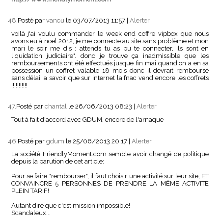
48.
Posté par
vanou
le 03/07/2013 11:57
|
Alerter
voilà j'ai voulu commander le week end coffre vipbox que nous
avons eu à noel 2012, je me connecte au site sans problème et mon
mari le soir me dis : attends tu as pu te connecter, ils sont en
liquidation judiciaire". donc je trouve ça inadmissible que les
remboursements ont été effectués jusque fin mai quand on a en sa
possession un coffret valable 18 mois donc il devrait remboursé
sans délai. a savoir que sur internet la fnac vend encore les coffrets
!!!!!!!!!!!
47.
Posté par
chantal
le 26/06/2013 08:23
|
Alerter
Tout à fait d'accord avec GDUM, encore de l'arnaque
46.
Posté par
gdum
le 25/06/2013 20:17
|
Alerter
La société FriendlyMoment.com semble avoir changé de politique
depuis la parution de cet article:
Pour se faire "rembourser", il faut choisir une activité sur leur site, ET
CONVAINCRE 5 PERSONNES DE PRENDRE LA MÊME ACTIVITÉ
PLEIN TARIF!
Autant dire que c'est mission impossible!
Scandaleux...