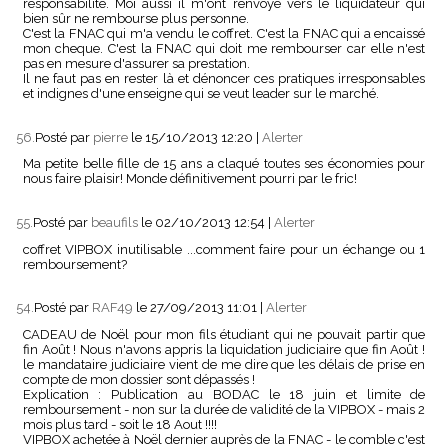
responsabilité. Moi aussi il m'ont renvoyé vers le liquidateur qui
bien sûr ne rembourse plus personne.
C'est la FNAC qui m'a vendu le coffret. C'est la FNAC qui a encaissé
mon cheque. C'est la FNAC qui doit me rembourser car elle n'est
pas en mesure d'assurer sa prestation.
Il ne faut pas en rester là et dénoncer ces pratiques irresponsables
et indignes d'une enseigne qui se veut leader sur le marché.
56.
Posté par
pierre
le 15/10/2013 12:20
|
Alerter
Ma petite belle fille de 15 ans a claqué toutes ses économies pour
nous faire plaisir! Monde définitivement pourri par le fric!
55.
Posté par
beaufils
le 02/10/2013 12:54
|
Alerter
coffret VIPBOX inutilisable ...comment faire pour un échange ou 1
remboursement?
54.
Posté par
RAF49
le 27/09/2013 11:01
|
Alerter
CADEAU de Noël pour mon fils étudiant qui ne pouvait partir que
fin Août ! Nous n'avons appris la liquidation judiciaire que fin Août !
le mandataire judiciaire vient de me dire que les délais de prise en
compte de mon dossier sont dépassés !
Explication : Publication au BODAC le 18 juin et limite de
remboursement - non sur la durée de validité de la VIPBOX - mais 2
mois plus tard - soit le 18 Aout !!!!
VIPBOX achetée à Noël dernier auprès de la FNAC - le comble c'est