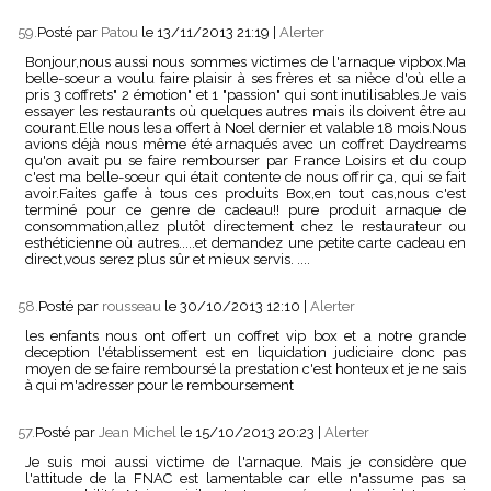
59.
Posté par
Patou
le 13/11/2013 21:19
|
Alerter
Bonjour,nous aussi nous sommes victimes de l'arnaque vipbox.Ma
belle-soeur a voulu faire plaisir à ses frères et sa nièce d'où elle a
pris 3 coffrets" 2 émotion" et 1 "passion" qui sont inutilisables.Je vais
essayer les restaurants où quelques autres mais ils doivent être au
courant.Elle nous les a offert à Noel dernier et valable 18 mois.Nous
avions déjà nous même été arnaqués avec un coffret Daydreams
qu'on avait pu se faire rembourser par France Loisirs et du coup
c'est ma belle-soeur qui était contente de nous offrir ça, qui se fait
avoir.Faites gaffe à tous ces produits Box,en tout cas,nous c'est
terminé pour ce genre de cadeau!! pure produit arnaque de
consommation,allez plutôt directement chez le restaurateur ou
esthéticienne où autres.....et demandez une petite carte cadeau en
direct,vous serez plus sûr et mieux servis. ....
58.
Posté par
rousseau
le 30/10/2013 12:10
|
Alerter
les enfants nous ont offert un coffret vip box et a notre grande
deception l'établissement est en liquidation judiciaire donc pas
moyen de se faire remboursé la prestation c'est honteux et je ne sais
à qui m'adresser pour le remboursement
57.
Posté par
Jean Michel
le 15/10/2013 20:23
|
Alerter
Je suis moi aussi victime de l'arnaque. Mais je considère que
l'attitude de la FNAC est lamentable car elle n'assume pas sa