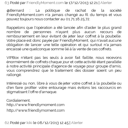
63.
Posté par
FriendlyMoment.com
le 17/12/2013 12:21
|
Alerter
@Bernard : La politique de rachat de la société
FriendlyMoment.com n'a jamais changé au fil du temps et vous
pouvez toujours nous contacter au 01.71.18.25.72.
Rappelons que l'opération a été lancée afin d'aider le plus grand
nombre de personnes n'ayant plus aucun recours de
remboursement en leur évitant de jeter leur coffret à la poubelle.
Votre place est donc payée par FriendlyMoment, qui n'avait aucune
obligation de lancer une telle opération et qui surtout n'a jamais
encaissé une quelconque somme lié à la vente de ces coffrets.
VIPBox n'étant pas les seuls à avoir fait faillite, nous recevons
énormément de coffrets chaque jour et cette activité étant parallèle
à notre activité principale d'agence de voyage pour groupe d'amis,
vous comprendrez que le traitement des dossier soient un peu
rallongé.
Intéressé ou non, libre à vous de jeter votre coffret à la poubelle ou
d'en faire profiter votre entourage mais évitons les raccourcis en
stigmatisant l'offre d'arnaque.
Cordialement,
http://www.friendlymoment.com
http://www.friendlymoment.com
62.
Posté par
kiki
le 08/12/2013 12:45
|
Alerter