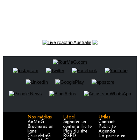
Nos médias
Légal
Utiles
AirMaG
Signaler un
Contact
Brochures en
contenu illicite
Publicité
ligne
Plan du site
Agenda
CruiseMaG
RGPD
La presse en