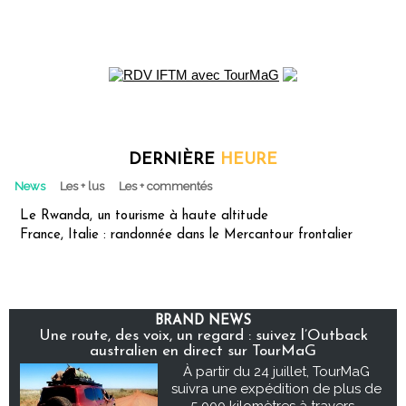
DERNIÈRE
HEURE
News
Les + lus
Les + commentés
Le Rwanda, un tourisme à haute altitude
France, Italie : randonnée dans le Mercantour frontalier
BRAND NEWS
Une route, des voix, un regard : suivez l’Outback
australien en direct sur TourMaG
À partir du 24 juillet, TourMaG
suivra une expédition de plus de