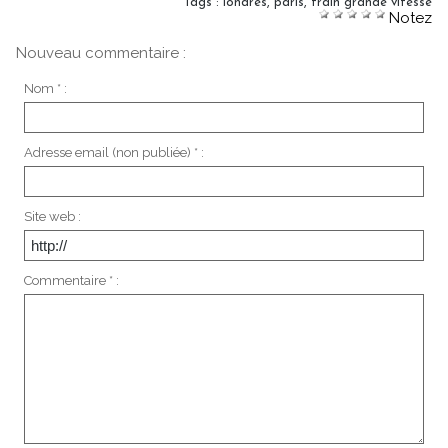
Tags
:
londres
,
paris
,
train grande vitesse
Notez
Nouveau commentaire :
Nom * :
Adresse email (non publiée) * :
Site web :
Commentaire * :