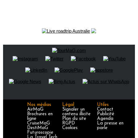
Nos médias
Légal
Utiles
AirMaG
Signaler un
Contact
Brochures en
contenu illicite
Publicité
ligne
Plan du site
Agenda
CruiseMaG
RGPD
La presse en
DestiMaG
Cookies
parle
Futuroscopie
La Travel Tech