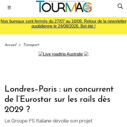
☰
Nos bureaux sont fermés du 27/07 au 16/08. Retour de la newsletter
quotidienne le 24/08/2026. Bel été !
Accueil
>
Transport
Londres–Paris : un concurrent
de l’Eurostar sur les rails dès
2029 ?
Le Groupe FS Italiane dévoile son projet