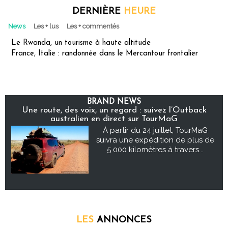
DERNIÈRE
HEURE
News
Les + lus
Les + commentés
Le Rwanda, un tourisme à haute altitude
France, Italie : randonnée dans le Mercantour frontalier
BRAND NEWS
Une route, des voix, un regard : suivez l’Outback
australien en direct sur TourMaG
À partir du 24 juillet, TourMaG
suivra une expédition de plus de
5 000 kilomètres à travers...
LES
ANNONCES