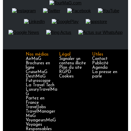
Nos médias
Légal
Utiles
AirMaG
Signaler un
Contact
Brochures en
contenu illicite
Publicité
ligne
Plan du site
Agenda
CruiseMaG
RGPD
La presse en
DestiMaG
Cookies
parle
Futuroscopie
La Travel Tech
LuxuryTravelMa
G
Partez en
France
TravelJobs
TravelManager
MaG
VoyageursMaG
Voyages
Responsables