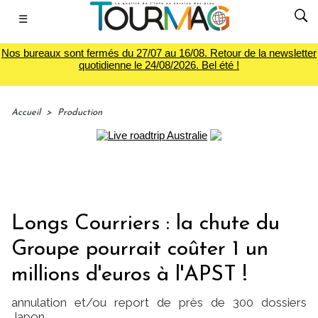
☰
Nos bureaux sont fermés du 27/07 au 16/08. Retour de la newsletter
quotidienne le 24/08/2026. Bel été !
Accueil
>
Production
Longs Courriers : la chute du
Groupe pourrait coûter 1 un
millions d'euros à l'APST !
annulation et/ou report de près de 300 dossiers
Japon