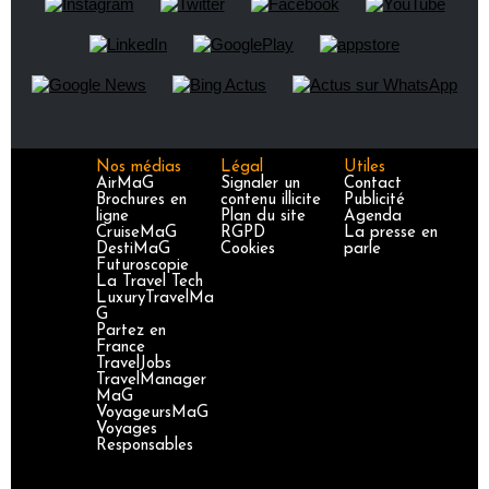
Nos médias
Légal
Utiles
AirMaG
Signaler un
Contact
Brochures en
contenu illicite
Publicité
ligne
Plan du site
Agenda
CruiseMaG
RGPD
La presse en
DestiMaG
Cookies
parle
Futuroscopie
La Travel Tech
LuxuryTravelMa
G
Partez en
France
TravelJobs
TravelManager
MaG
VoyageursMaG
Voyages
Responsables