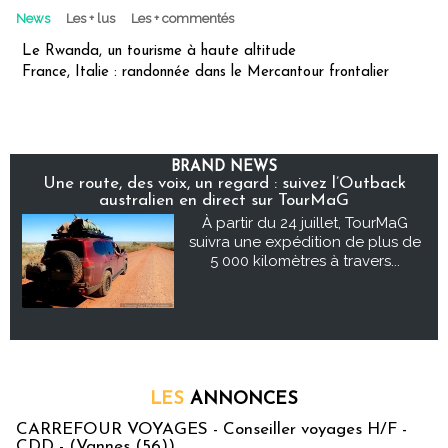
News
Les + lus
Les + commentés
Le Rwanda, un tourisme à haute altitude
France, Italie : randonnée dans le Mercantour frontalier
BRAND NEWS
Une route, des voix, un regard : suivez l’Outback
australien en direct sur TourMaG
À partir du 24 juillet, TourMaG
suivra une expédition de plus de
5 000 kilomètres à travers...
LES
ANNONCES
CARREFOUR VOYAGES - Conseiller voyages H/F -
CDD - (Vannes (56))